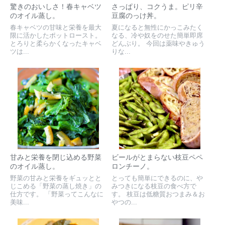
驚きのおいしさ！春キャベツ
さっぱり、コクうま。ピリ辛
のオイル蒸し。
豆腐のっけ丼。
春キャベツの甘味と栄養を最大
夏になると無性にかっこみたく
限に活かしたポットロースト。
なる、冷や奴をのせた簡単即席
とろりと柔らかくなったキャベ
どんぶり。 今回は薬味やきゅう
ツは...
りな...
甘みと栄養を閉じ込める野菜
ビールがとまらない枝豆ペペ
のオイル蒸し。
ロンチーノ。
野菜の甘みと栄養をギュッとと
とっても簡単にできるのに、や
じこめる「野菜の蒸し焼き」の
みつきになる枝豆の食べ方で
仕方です。 「野菜ってこんなに
す。 枝豆は低糖質おつまみ＆お
美味...
やつの...