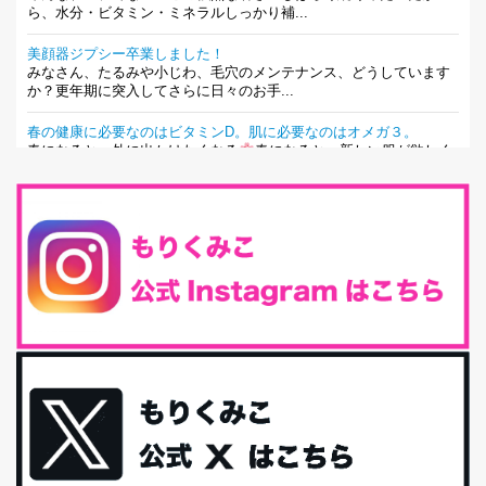
ら、水分・ビタミン・ミネラルしっかり補...
美顔器ジプシー卒業しました！
みなさん、たるみや小じわ、毛穴のメンテナンス、どうしています
か？更年期に突入してさらに日々のお手...
春の健康に必要なのはビタミンD。肌に必要なのはオメガ３。
春になると、外に出かけたくなる
春になると、新しい服が欲しく
なる。春になると、新しい自分になりた...
とにもかくにも現代人に足りないのは水溶性食物繊維！
最近、グラノーラ迷子になっていた私です。が、と〜〜〜っても美
味しくて栄養たっぷりのグラノーラを発...
腸活は「食事」だけだと思っていませんか？私の腸活完全版！
腸内環境を整えることは、健康維持の中でいっちばん大事！だと私
は思っています。 ヒトの免...
iHerb特大セール終了間近！みんな何買う？
最近お風呂上がりの炭酸水をシリカシリカにしているんだけど確か
に髪と爪が丈夫になった気がする。炭酸...
体に優しい、私のふるさと納税５選。
今回は、最近毎回定期的に購入している「楽天ふるさと納税」の返
礼品トップ５を紹介します。今までいろ...