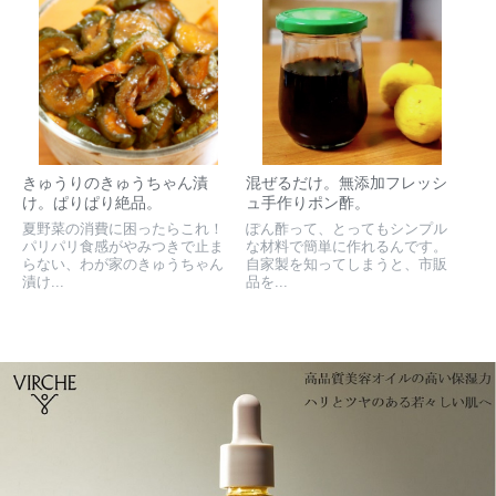
きゅうりのきゅうちゃん漬
混ぜるだけ。無添加フレッシ
け。ぱりぱり絶品。
ュ手作りポン酢。
夏野菜の消費に困ったらこれ！
ぽん酢って、とってもシンプル
パリパリ食感がやみつきで止ま
な材料で簡単に作れるんです。
らない、わが家のきゅうちゃん
自家製を知ってしまうと、市販
漬け...
品を...