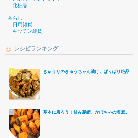
化粧品
暮らし
日用雑貨
キッチン雑貨
レシピランキング
きゅうりのきゅうちゃん漬け。ぱりぱり絶品。
基本に戻ろう！甘み凝縮。かぼちゃの塩煮。