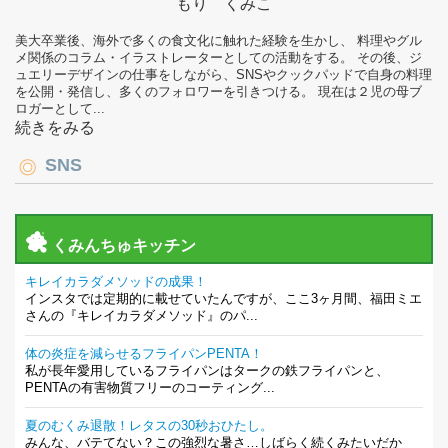
もり くみこ
美大卒業後、海外で多くの食文化に触れた経験を生かし、 料理やグル
メ関係のコラム・イラストレーターとしての活動をする。 その後、ジ
ュエリーデザインの仕事をしながら、SNSやクックパッドで自身の料理
を公開・発信し、多くのフォロワーを引きつける。 現在は２児の母ブ
ロガーとして...
続きをみる
SNS
くみんちゅキッチン
キレイカラダメソッドの成果！
インスタでは定期的に載せていたんですが、ここ3ヶ月間、福田ミエ
さんの『キレイカラダメソッド』のパ...
体の炎症を減らせるフライパンPENTA！
私が長年愛用しているフライパンはタークの鉄フライパンと、
PENTAの有害物質フリーのコーティング...
夏のむくみ退散！レタスの30秒おひたし。
みんな、バテてない？この強烈な暑さ…しばらく続くみたいだか