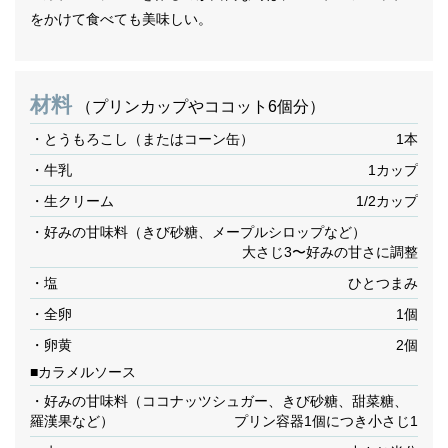
をかけて食べても美味しい。
材料
（プリンカップやココット6個分）
・とうもろこし（またはコーン缶）
1本
・牛乳
1カップ
・生クリーム
1/2カップ
・好みの甘味料（きび砂糖、メープルシロップなど）
大さじ3〜好みの甘さに調整
・塩
ひとつまみ
・全卵
1個
・卵黄
2個
■カラメルソース
・好みの甘味料（ココナッツシュガー、きび砂糖、甜菜糖、
羅漢果など）
プリン容器1個につき小さじ1