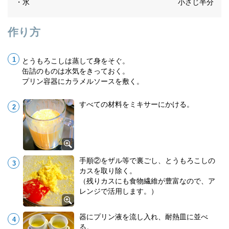
・水
小さじ半分
作り方
とうもろこしは蒸して身をそぐ。
缶詰のものは水気をきっておく。
プリン容器にカラメルソースを敷く。
すべての材料をミキサーにかける。
手順②をザル等で裏ごし、とうもろこしの
カスを取り除く。
（残りカスにも食物繊維が豊富なので、ア
レンジで活用します。）
器にプリン液を流し入れ、耐熱皿に並べ
る。