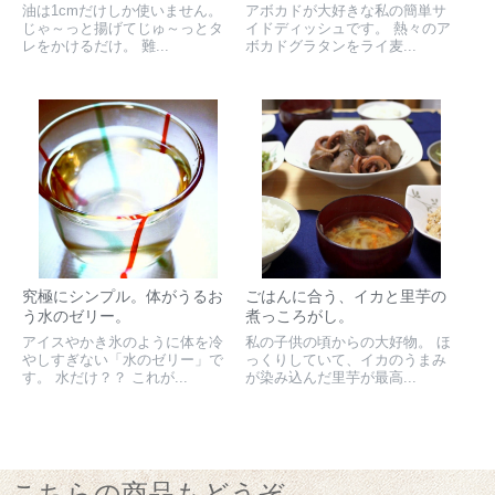
油は1cmだけしか使いません。
アボカドが大好きな私の簡単サ
じゃ～っと揚げてじゅ～っとタ
イドディッシュです。 熱々のア
レをかけるだけ。 難...
ボカドグラタンをライ麦...
究極にシンプル。体がうるお
ごはんに合う、イカと里芋の
う水のゼリー。
煮っころがし。
アイスやかき氷のように体を冷
私の子供の頃からの大好物。 ほ
やしすぎない「水のゼリー」で
っくりしていて、イカのうまみ
す。 水だけ？？ これが...
が染み込んだ里芋が最高...
こちらの商品もどうぞ