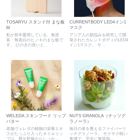
TOSARYU スタンド付 まな板
CURRENTBODY LED4イン1
M
マスク
私が長年愛用している、無塗
アジア人の肌悩みを研究して開
装・無表白のヒノキのまな板で
発されたカレントボディのLED4
す。 ひのきの良いと...
イン1マスク。 サ...
WELEDA スキンフード リップ
NUTS GRANOLA（ナッツグ
バター
ラノーラ）
老舗ヴェレダの植物の栄養エキ
毎日の体を整えるファイバーリ
スがたっぷり入ったオイルリッ
ッチグラノーラ。 サクサク軽い
プは、唇を乾燥からしっか...
食感で、完全に無添加...