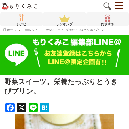
ホーム
レシピ
野菜スイーツ。栄養たっぷりとうきびプリン。
野菜スイーツ。栄養たっぷりとうき
びプリン。
F
X
Li
H
a
n
at
c
e
e