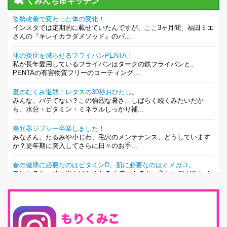
くみんちゅキッチン
姿勢改善で変わった体の変化！
インスタでは定期的に載せていたんですが、ここ3ヶ月間、福田ミエ
さんの『キレイカラダメソッド』のパ...
体の炎症を減らせるフライパンPENTA！
私が長年愛用しているフライパンはタークの鉄フライパンと、
PENTAの有害物質フリーのコーティング...
夏のむくみ退散！レタスの30秒おひたし。
みんな、バテてない？この強烈な暑さ…しばらく続くみたいだか
ら、水分・ビタミン・ミネラルしっかり補...
美顔器ジプシー卒業しました！
みなさん、たるみや小じわ、毛穴のメンテナンス、どうしています
か？更年期に突入してさらに日々のお手...
春の健康に必要なのはビタミンD。肌に必要なのはオメガ３。
春になると、外に出かけたくなる
春になると、新しい服が欲しく
なる。春になると、新しい自分になりた...
とにもかくにも現代人に足りないのは水溶性食物繊維！
最近、グラノーラ迷子になっていた私です。が、と〜〜〜っても美
味しくて栄養たっぷりのグラノーラを発...