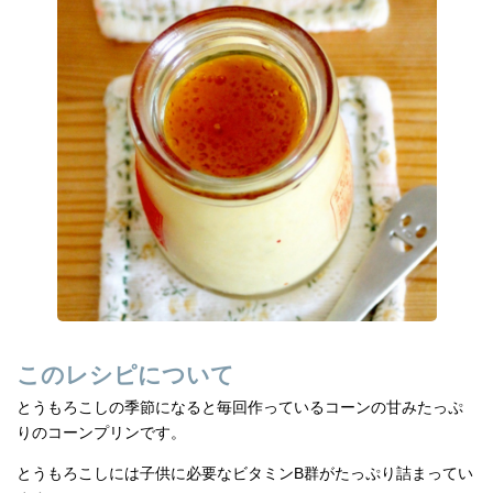
e
n
b
a
o
o
k
このレシピについて
とうもろこしの季節になると毎回作っているコーンの甘みたっぷ
りのコーンプリンです。
とうもろこしには子供に必要なビタミンB群がたっぷり詰まってい