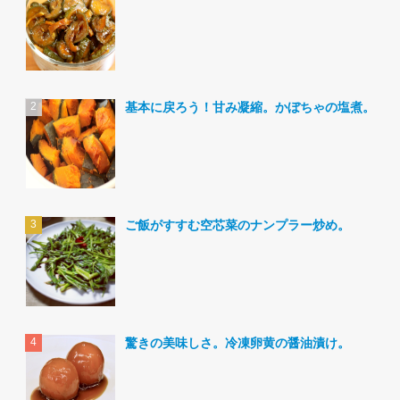
基本に戻ろう！甘み凝縮。かぼちゃの塩煮。
ご飯がすすむ空芯菜のナンプラー炒め。
驚きの美味しさ。冷凍卵黄の醤油漬け。