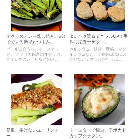
オクラのカレー蒸し焼き。5分
タンパク質＆ミネラルUP！手
でできる簡単おつまみ。
作り栄養ナゲット。
ビールに合うヘルシースナッ
カルシウム、鉄分、亜鉛、マグ
ク。 アフリカ原産のオクラは、
ネシウムなど、子供の成長に欠
クミンやカレー粉などのス...
かせないミネラルがたっぷ...
簡単！揚げないユーリンチ
トースターで簡単。アボカド
ー。
カップグラタン。