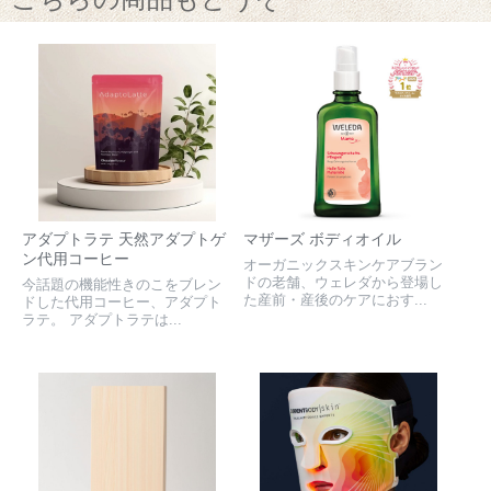
アダプトラテ 天然アダプトゲ
マザーズ ボディオイル
ン代用コーヒー
オーガニックスキンケアブラン
ドの老舗、ウェレダから登場し
今話題の機能性きのこをブレン
た産前・産後のケアにおす...
ドした代用コーヒー、アダプト
ラテ。 アダプトラテは...