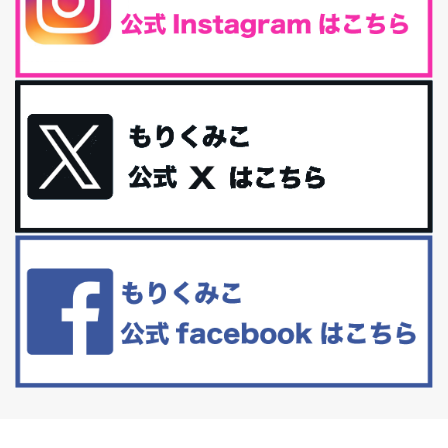
腸活は「食事」だけだと思っていませんか？私の腸活完全版！
腸内環境を整えることは、健康維持の中でいっちばん大事！だと私
は思っています。 ヒトの免...
iHerb特大セール終了間近！みんな何買う？
最近お風呂上がりの炭酸水をシリカシリカにしているんだけど確か
に髪と爪が丈夫になった気がする。炭酸...
体に優しい、私のふるさと納税５選。
今回は、最近毎回定期的に購入している「楽天ふるさと納税」の返
礼品トップ５を紹介します。今までいろ...
更年期を穏やかに乗りきるために今できる５つのこと。
アラフィフからの体と心の整え方。 私も気づけばアラフィフ、これ
といった更年期症状はまだ...