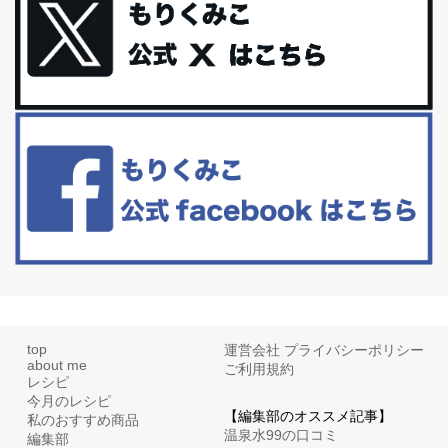
に髪と爪が丈夫になった気がする。炭酸...
体に優しい、私のふるさと納税５選。
今回は、最近毎回定期的に購入している「楽天ふるさと納税」の返
礼品トップ５を紹介します。今までいろ...
更年期を穏やかに乗りきるために今できる５つのこと。
アラフィフからの体と心の整え方。 私も気づけばアラフィフ、これ
といった更年期症状はまだ...
top
運営会社
プライバシーポリシー
about me
ご利用規約
レシピ
今月のレシピ
【編集部のオススメ記事】
私のおすすめ商品
温泉水99の口コミ
編集部