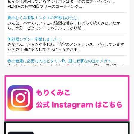
私が長年愛用しているフライパンはタークの鉄フライパンと、
PENTAの有害物質フリーのコーティング...
夏のむくみ退散！レタスの30秒おひたし。
みんな、バテてない？この強烈な暑さ…しばらく続くみたいだか
ら、水分・ビタミン・ミネラルしっかり補...
美顔器ジプシー卒業しました！
みなさん、たるみや小じわ、毛穴のメンテナンス、どうしています
か？更年期に突入してさらに日々のお手...
春の健康に必要なのはビタミンD。肌に必要なのはオメガ３。
春になると、外に出かけたくなる
春になると、新しい服が欲しく
なる。春になると、新しい自分になりた...
とにもかくにも現代人に足りないのは水溶性食物繊維！
最近、グラノーラ迷子になっていた私です。が、と〜〜〜っても美
味しくて栄養たっぷりのグラノーラを発...
腸活は「食事」だけだと思っていませんか？私の腸活完全版！
腸内環境を整えることは、健康維持の中でいっちばん大事！だと私
は思っています。 ヒトの免...
iHerb特大セール終了間近！みんな何買う？
最近お風呂上がりの炭酸水をシリカシリカにしているんだけど確か