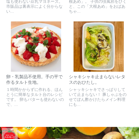
塩も使わない豆乳マヨネーズ。
根あめ」。 子供の頃風邪をひく
市販品は裏表示によく分からな
と、この「大根あめ」をおばあ
い...
ちゃ...
卵・乳製品不使用。手の平で
シャキシャキ止まらないレタ
作るタルト生地。
スのおひたし。
１時間かからずに作れる、ほん
シャッキシャキでさっぱりして
とうに簡単なタルト台のレシピ
いて止まらない！ 豚しゃぶをの
です。 卵もバターも使わないの
せてぽん酢かけたらメイン料理
で、...
にも...