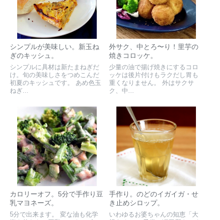
シンプルが美味しい。新玉ね
外サク、中とろ〜り！里芋の
ぎのキッシュ。
焼きコロッケ。
シンプルに具材は新たまねぎだ
少量の油で揚げ焼きにするコロ
け。旬の美味しさをつめこんだ
ッケは後片付けもラクだし胃も
初夏のキッシュです。 あめ色玉
重くなりません。 外はサクサ
ねぎ...
ク、中...
カロリーオフ。5分で手作り豆
手作り。のどのイガイガ・せ
乳マヨネーズ。
き止めシロップ。
5分で出来ます。 変な油も化学
いわゆるお婆ちゃんの知恵「大