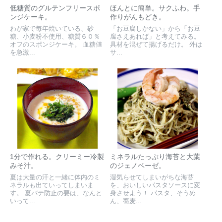
低糖質のグルテンフリースポ
ほんとに簡単。サクふわ。手
ンジケーキ。
作りがんもどき。
わが家で毎年焼いている、砂
「お豆腐しかない」から「お豆
糖、小麦粉不使用、糖質６０％
腐さえあれば」と考えてみる。
オフのスポンジケーキ。 血糖値
具材を混ぜて揚げるだけ。 外は
を急激...
サ...
1分で作れる。クリーミー冷製
ミネラルたっぷり海苔と大葉
みそ汁。
のジェノベーゼ。
夏は大量の汗と一緒に体内のミ
湿気らせてしまいがちな海苔
ネラルも出ていってしまいま
を、おいしいパスタソースに変
す。 夏バテ防止の要は、なんと
身させよう！ パスタ、そうめ
いって...
ん、蕎麦...