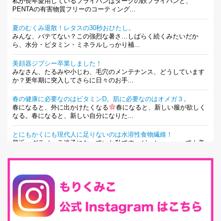
私が長年愛用しているフライパンはタークの鉄フライパンと、
PENTAの有害物質フリーのコーティング...
夏のむくみ退散！レタスの30秒おひたし。
みんな、バテてない？この強烈な暑さ…しばらく続くみたいだか
ら、水分・ビタミン・ミネラルしっかり補...
美顔器ジプシー卒業しました！
みなさん、たるみや小じわ、毛穴のメンテナンス、どうしています
か？更年期に突入してさらに日々のお手...
春の健康に必要なのはビタミンD。肌に必要なのはオメガ３。
春になると、外に出かけたくなる
春になると、新しい服が欲しく
なる。春になると、新しい自分になりた...
とにもかくにも現代人に足りないのは水溶性食物繊維！
最近、グラノーラ迷子になっていた私です。が、と〜〜〜っても美
味しくて栄養たっぷりのグラノーラを発...
腸活は「食事」だけだと思っていませんか？私の腸活完全版！
腸内環境を整えることは、健康維持の中でいっちばん大事！だと私
は思っています。 ヒトの免...
iHerb特大セール終了間近！みんな何買う？
最近お風呂上がりの炭酸水をシリカシリカにしているんだけど確か