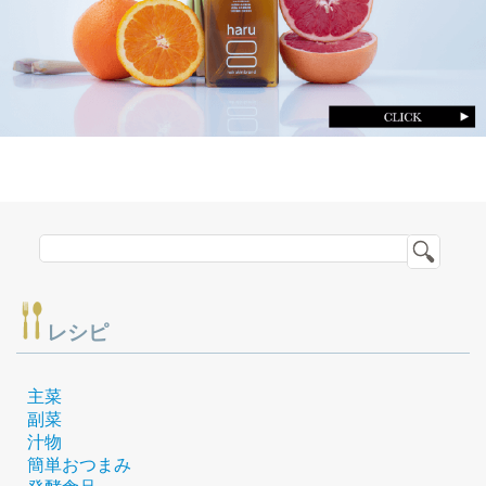
レシピ
主菜
副菜
汁物
簡単おつまみ