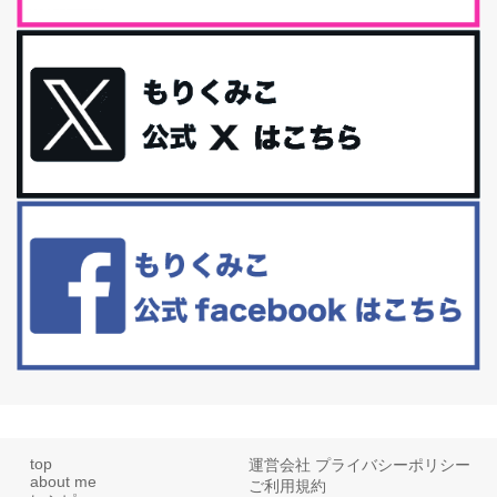
に髪と爪が丈夫になった気がする。炭酸...
体に優しい、私のふるさと納税５選。
今回は、最近毎回定期的に購入している「楽天ふるさと納税」の返
礼品トップ５を紹介します。今までいろ...
更年期を穏やかに乗りきるために今できる５つのこと。
アラフィフからの体と心の整え方。 私も気づけばアラフィフ、これ
といった更年期症状はまだ...
白髪・美容・免疫力、現代人に足りないのは海藻！
たまに食べたくなる組み合わせ、海苔の佃煮＆チーズトーストにオ
リーブオイルorごま油をたらす。&n...
top
運営会社
プライバシーポリシー
about me
ご利用規約