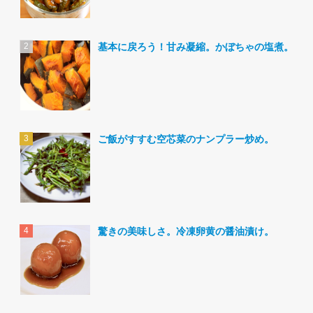
基本に戻ろう！甘み凝縮。かぼちゃの塩煮。
ご飯がすすむ空芯菜のナンプラー炒め。
驚きの美味しさ。冷凍卵黄の醤油漬け。