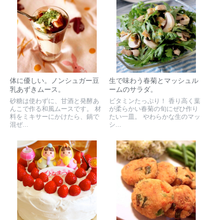
体に優しい。ノンシュガー豆
生で味わう春菊とマッシュル
乳あずきムース。
ームのサラダ。
砂糖は使わずに、甘酒と発酵あ
ビタミンたっぷり！ 香り高く葉
んこで作る和風ムースです。 材
が柔らかい春菊の旬にぜひ作り
料をミキサーにかけたら、鍋で
たい一皿。 やわらかな生のマッ
混ぜ...
シ...