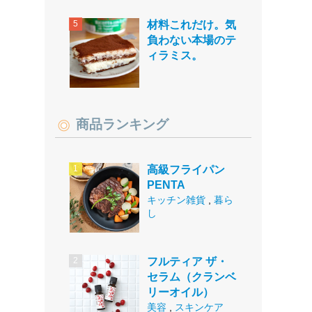
材料これだけ。気
負わない本場のテ
ィラミス。
商品ランキング
高級フライパン
PENTA
キッチン雑貨
,
暮ら
し
フルティア ザ・
セラム（クランベ
リーオイル）
美容
,
スキンケア