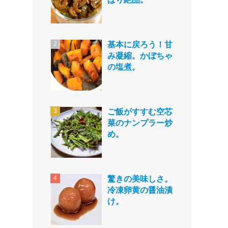
基本に戻ろう！甘
み凝縮。かぼちゃ
の塩煮。
ご飯がすすむ空芯
菜のナンプラー炒
め。
驚きの美味しさ。
冷凍卵黄の醤油漬
け。