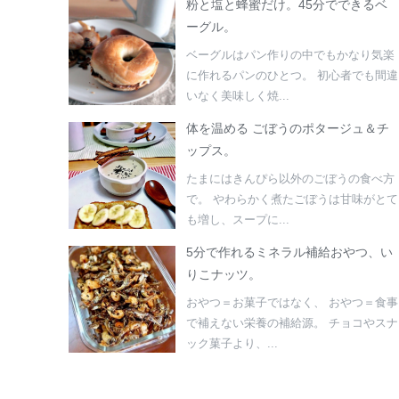
粉と塩と蜂蜜だけ。45分でできるベ
ーグル。
ベーグルはパン作りの中でもかなり気楽
に作れるパンのひとつ。 初心者でも間違
いなく美味しく焼...
体を温める ごぼうのポタージュ＆チ
ップス。
たまにはきんぴら以外のごぼうの食べ方
で。 やわらかく煮たごぼうは甘味がとて
も増し、スープに...
5分で作れるミネラル補給おやつ、い
りこナッツ。
おやつ＝お菓子ではなく、 おやつ＝食事
で補えない栄養の補給源。 チョコやスナ
ック菓子より、...