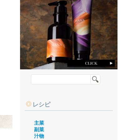
レシピ
主菜
副菜
汁物