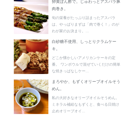
卵黄ぽん酢で。じゅわっとアスパラ豚
肉巻き。
旬の栄養がたっぷり詰まったアスパラ
は、やっぱりまずは「肉で巻く！」のが
わが家のお決まり。...
白砂糖不使用、しっとりクラムケー
キ。
どこか懐かしいアメリカンケーキの定
番。 ワンボウルで混ぜていくだけの簡単
な焼きっぱなしケー...
まろやか、もずくオリーブオイルそう
めん。
私の大好きなオリーブオイルそうめん。
ミネラル補給なもずくと、食べる日焼け
止めオリーブオイ...