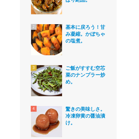
基本に戻ろう！甘
み凝縮。かぼちゃ
の塩煮。
ご飯がすすむ空芯
菜のナンプラー炒
め。
驚きの美味しさ。
冷凍卵黄の醤油漬
け。