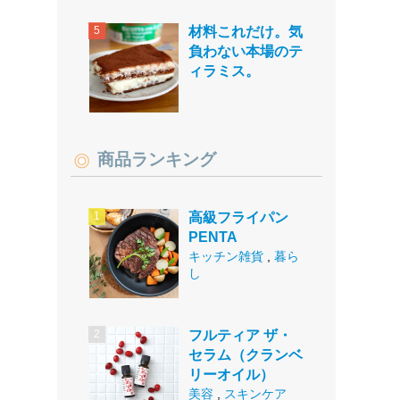
材料これだけ。気
負わない本場のテ
ィラミス。
商品ランキング
高級フライパン
PENTA
キッチン雑貨
,
暮ら
し
フルティア ザ・
セラム（クランベ
リーオイル）
美容
,
スキンケア