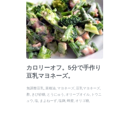
カロリーオフ。5分で手作り
豆乳マヨネーズ。
無調整豆乳
菜種油
マヨネーズ
豆乳マヨネーズ
酢
きび砂糖
とうにゅう
オリーブオイル
トウニ
ュウ
塩
まよねーず
塩麹
蜂蜜
オリゴ糖