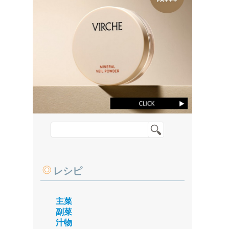
レシピ
主菜
副菜
汁物