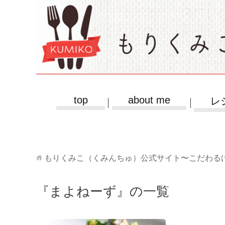
top
about me
レ
もりくみこ（くみんちゅ）公式サイト〜こだわる
『まよねーず』の一覧