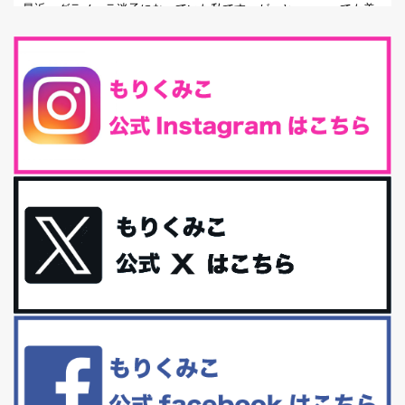
最近、グラノーラ迷子になっていた私です。が、と〜〜〜っても美
味しくて栄養たっぷりのグラノーラを発...
腸活は「食事」だけだと思っていませんか？私の腸活完全版！
腸内環境を整えることは、健康維持の中でいっちばん大事！だと私
は思っています。 ヒトの免...
iHerb特大セール終了間近！みんな何買う？
最近お風呂上がりの炭酸水をシリカシリカにしているんだけど確か
に髪と爪が丈夫になった気がする。炭酸...
体に優しい、私のふるさと納税５選。
今回は、最近毎回定期的に購入している「楽天ふるさと納税」の返
礼品トップ５を紹介します。今までいろ...
更年期を穏やかに乗りきるために今できる５つのこと。
アラフィフからの体と心の整え方。 私も気づけばアラフィフ、これ
といった更年期症状はまだ...
白髪・美容・免疫力、現代人に足りないのは海藻！
たまに食べたくなる組み合わせ、海苔の佃煮＆チーズトーストにオ
リーブオイルorごま油をたらす。&n...