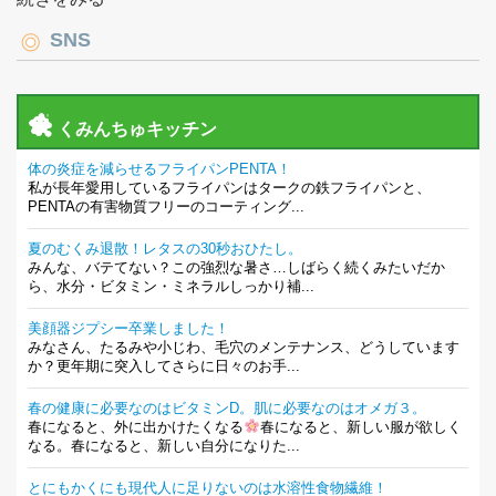
SNS
くみんちゅキッチン
体の炎症を減らせるフライパンPENTA！
私が長年愛用しているフライパンはタークの鉄フライパンと、
PENTAの有害物質フリーのコーティング...
夏のむくみ退散！レタスの30秒おひたし。
みんな、バテてない？この強烈な暑さ…しばらく続くみたいだか
ら、水分・ビタミン・ミネラルしっかり補...
美顔器ジプシー卒業しました！
みなさん、たるみや小じわ、毛穴のメンテナンス、どうしています
か？更年期に突入してさらに日々のお手...
春の健康に必要なのはビタミンD。肌に必要なのはオメガ３。
春になると、外に出かけたくなる
春になると、新しい服が欲しく
なる。春になると、新しい自分になりた...
とにもかくにも現代人に足りないのは水溶性食物繊維！