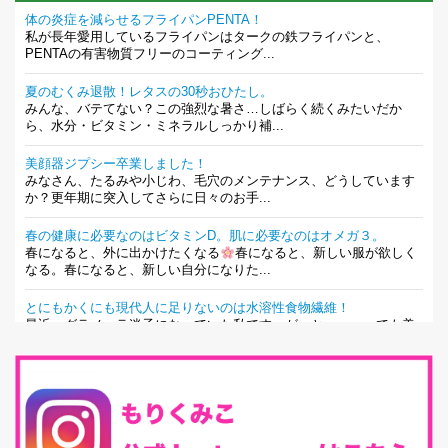
体の炎症を減らせるフライパンPENTA！
私が長年愛用しているフライパンはタークの鉄フライパンと、
PENTAの有害物質フリーのコーティング...
夏のむくみ退散！レタスの30秒おひたし。
みんな、バテてない？この強烈な暑さ…しばらく続くみたいだか
ら、水分・ビタミン・ミネラルしっかり補...
美顔器ジプシー卒業しました！
みなさん、たるみや小じわ、毛穴のメンテナンス、どうしています
か？更年期に突入してさらに日々のお手...
春の健康に必要なのはビタミンD。肌に必要なのはオメガ３。
春になると、外に出かけたくなる
春になると、新しい服が欲しく
なる。春になると、新しい自分になりた...
とにもかくにも現代人に足りないのは水溶性食物繊維！
最近、グラノーラ迷子になっていた私です。が、と〜〜〜っても美
味しくて栄養たっぷりのグラノーラを発...
腸活は「食事」だけだと思っていませんか？私の腸活完全版！
腸内環境を整えることは、健康維持の中でいっちばん大事！だと私
は思っています。 ヒトの免...