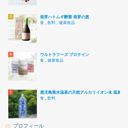
発芽ハトムギ酵素 発芽の恵
食
,
飲料
,
健康食品
ウルトラフーズ プロテイン
食
,
健康食品
鹿児島垂水温泉の天然アルカリイオン水 温泉水9
食
,
飲料
プロフィール