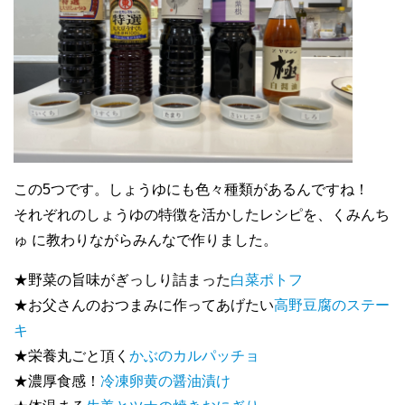
この5つです。しょうゆにも色々種類があるんですね！
それぞれのしょうゆの特徴を活かしたレシピを、くみんち
ゅ に教わりながらみんなで作りました。
★野菜の旨味がぎっしり詰まった
白菜ポトフ
★お父さんのおつまみに作ってあげたい
高野豆腐のステー
キ
★栄養丸ごと頂く
かぶのカルパッチョ
★濃厚食感！
冷凍卵黄の醤油漬け