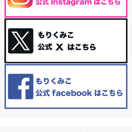
iHerb特大セール終了間近！みんな何買う？
最近お風呂上がりの炭酸水をシリカシリカにしているんだけど確か
に髪と爪が丈夫になった気がする。炭酸...
体に優しい、私のふるさと納税５選。
今回は、最近毎回定期的に購入している「楽天ふるさと納税」の返
礼品トップ５を紹介します。今までいろ...
更年期を穏やかに乗りきるために今できる５つのこと。
アラフィフからの体と心の整え方。 私も気づけばアラフィフ、これ
といった更年期症状はまだ...
白髪・美容・免疫力、現代人に足りないのは海藻！
たまに食べたくなる組み合わせ、海苔の佃煮＆チーズトーストにオ
リーブオイルorごま油をたらす。&n...