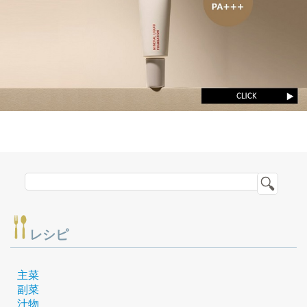
レシピ
主菜
副菜
汁物