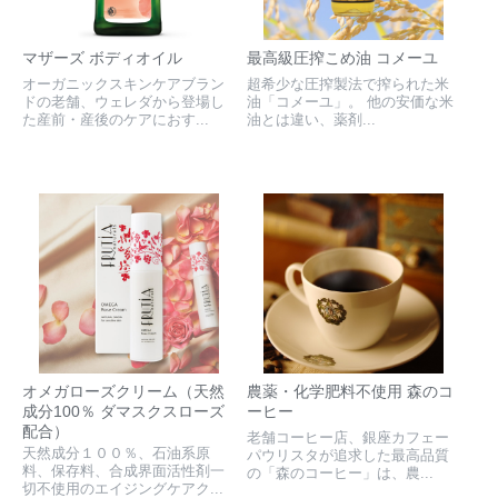
マザーズ ボディオイル
最高級圧搾こめ油 コメーユ
オーガニックスキンケアブラン
超希少な圧搾製法で搾られた米
ドの老舗、ウェレダから登場し
油「コメーユ」。 他の安価な米
た産前・産後のケアにおす...
油とは違い、薬剤...
オメガローズクリーム（天然
農薬・化学肥料不使用 森のコ
成分100％ ダマスクスローズ
ーヒー
配合）
老舗コーヒー店、銀座カフェー
天然成分１００％、石油系原
パウリスタが追求した最高品質
料、保存料、合成界面活性剤一
の「森のコーヒー」は、農...
切不使用のエイジングケアク...