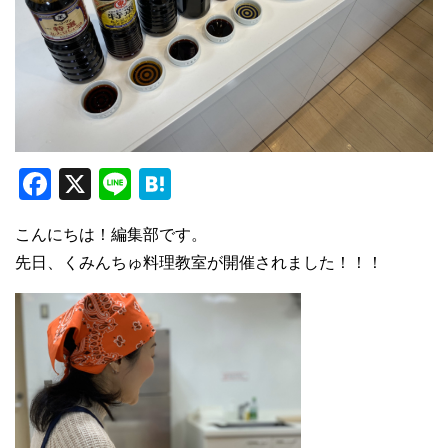
F
X
Li
H
a
n
at
こんにちは！編集部です。
c
e
e
先日、くみんちゅ料理教室が開催されました！！！
e
n
b
a
o
o
k