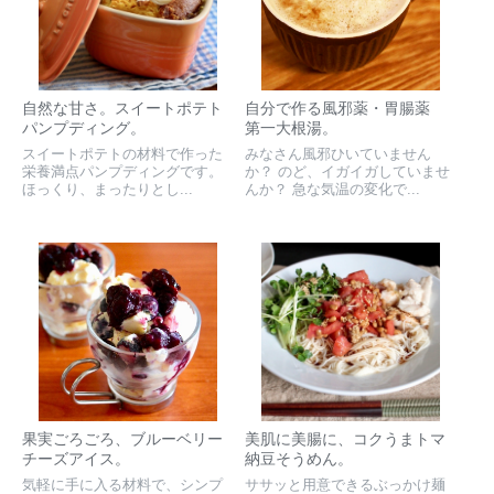
自然な甘さ。スイートポテト
自分で作る風邪薬・胃腸薬
パンプディング。
第一大根湯。
スイートポテトの材料で作った
みなさん風邪ひいていません
栄養満点パンプディングです。
か？ のど、イガイガしていませ
ほっくり、まったりとし...
んか？ 急な気温の変化で...
果実ごろごろ、ブルーベリー
美肌に美腸に、コクうまトマ
チーズアイス。
納豆そうめん。
気軽に手に入る材料で、シンプ
ササッと用意できるぶっかけ麺