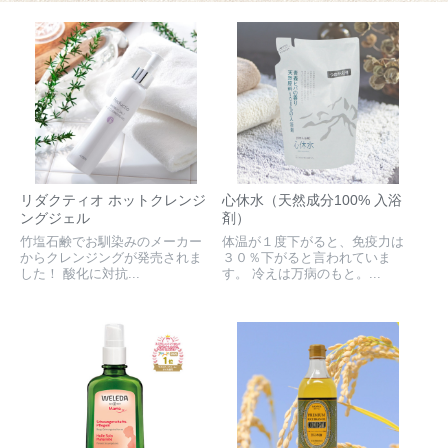
リダクティオ ホットクレンジ
心休水（天然成分100% 入浴
ングジェル
剤）
竹塩石鹸でお馴染みのメーカー
体温が１度下がると、免疫力は
からクレンジングが発売されま
３０％下がると言われていま
した！ 酸化に対抗...
す。 冷えは万病のもと。...