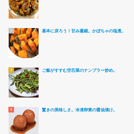
基本に戻ろう！甘み凝縮。かぼちゃの塩煮。
ご飯がすすむ空芯菜のナンプラー炒め。
驚きの美味しさ。冷凍卵黄の醤油漬け。