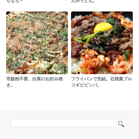
ちもち＊
んorうどん。
市販粉不要。白菜のお好み焼
フライパンで完結。石焼風プル
き。
コギビビンバ。