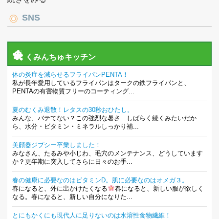
SNS
くみんちゅキッチン
体の炎症を減らせるフライパンPENTA！
私が長年愛用しているフライパンはタークの鉄フライパンと、
PENTAの有害物質フリーのコーティング...
夏のむくみ退散！レタスの30秒おひたし。
みんな、バテてない？この強烈な暑さ…しばらく続くみたいだか
ら、水分・ビタミン・ミネラルしっかり補...
美顔器ジプシー卒業しました！
みなさん、たるみや小じわ、毛穴のメンテナンス、どうしています
か？更年期に突入してさらに日々のお手...
春の健康に必要なのはビタミンD。肌に必要なのはオメガ３。
春になると、外に出かけたくなる
春になると、新しい服が欲しく
なる。春になると、新しい自分になりた...
とにもかくにも現代人に足りないのは水溶性食物繊維！