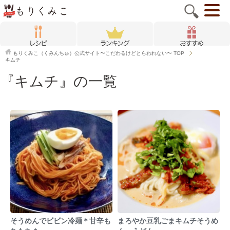
もりくみこ（くみんちゅ）公式サイト〜こだわるけどとらわれない〜
TOP
キムチ
『キムチ』の一覧
そうめんでビビン冷麺＊甘辛も
まろやか豆乳ごまキムチそうめ