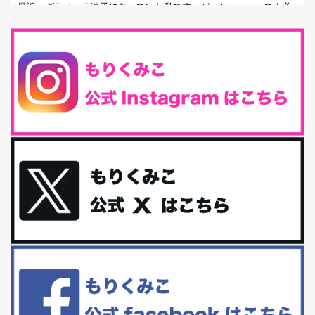
最近、グラノーラ迷子になっていた私です。が、と〜〜〜っても美
味しくて栄養たっぷりのグラノーラを発...
腸活は「食事」だけだと思っていませんか？私の腸活完全版！
腸内環境を整えることは、健康維持の中でいっちばん大事！だと私
は思っています。 ヒトの免...
iHerb特大セール終了間近！みんな何買う？
最近お風呂上がりの炭酸水をシリカシリカにしているんだけど確か
に髪と爪が丈夫になった気がする。炭酸...
体に優しい、私のふるさと納税５選。
今回は、最近毎回定期的に購入している「楽天ふるさと納税」の返
礼品トップ５を紹介します。今までいろ...
更年期を穏やかに乗りきるために今できる５つのこと。
アラフィフからの体と心の整え方。 私も気づけばアラフィフ、これ
といった更年期症状はまだ...
白髪・美容・免疫力、現代人に足りないのは海藻！
たまに食べたくなる組み合わせ、海苔の佃煮＆チーズトーストにオ
リーブオイルorごま油をたらす。&n...