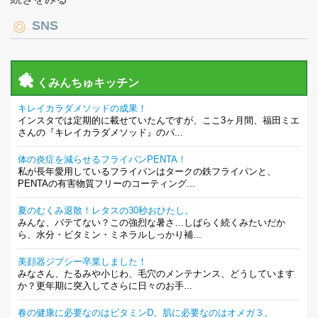
SNS
くみんちゅキッチン
キレイカラダメソッドの成果！
インスタでは定期的に載せていたんですが、ここ3ヶ月間、福田ミエ
さんの『キレイカラダメソッド』のパ...
体の炎症を減らせるフライパンPENTA！
私が長年愛用しているフライパンはタークの鉄フライパンと、
PENTAの有害物質フリーのコーティング...
夏のむくみ退散！レタスの30秒おひたし。
みんな、バテてない？この強烈な暑さ…しばらく続くみたいだか
ら、水分・ビタミン・ミネラルしっかり補...
美顔器ジプシー卒業しました！
みなさん、たるみや小じわ、毛穴のメンテナンス、どうしています
か？更年期に突入してさらに日々のお手...
春の健康に必要なのはビタミンD。肌に必要なのはオメガ３。