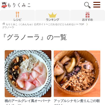
もりくみこ（くみんちゅ）公式サイト〜こだわるけどとらわれない〜
TOP
グラノーラ
『グラノーラ』の一覧
桃のアールグレイ風オーバーナ
アップルシナモン煮りんごの朝