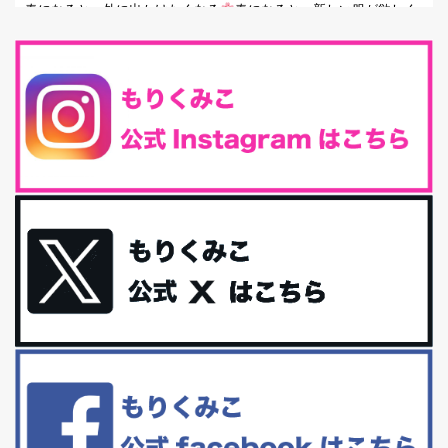
春になると、外に出かけたくなる
春になると、新しい服が欲しく
なる。春になると、新しい自分になりた...
とにもかくにも現代人に足りないのは水溶性食物繊維！
最近、グラノーラ迷子になっていた私です。が、と〜〜〜っても美
味しくて栄養たっぷりのグラノーラを発...
腸活は「食事」だけだと思っていませんか？私の腸活完全版！
腸内環境を整えることは、健康維持の中でいっちばん大事！だと私
は思っています。 ヒトの免...
iHerb特大セール終了間近！みんな何買う？
最近お風呂上がりの炭酸水をシリカシリカにしているんだけど確か
に髪と爪が丈夫になった気がする。炭酸...
体に優しい、私のふるさと納税５選。
今回は、最近毎回定期的に購入している「楽天ふるさと納税」の返
礼品トップ５を紹介します。今までいろ...
更年期を穏やかに乗りきるために今できる５つのこと。
アラフィフからの体と心の整え方。 私も気づけばアラフィフ、これ
といった更年期症状はまだ...