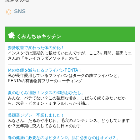
SNS
くみんちゅキッチン
姿勢改善で変わった体の変化！
インスタでは定期的に載せていたんですが、ここ3ヶ月間、福田ミエ
さんの『キレイカラダメソッド』のパ...
体の炎症を減らせるフライパンPENTA！
私が長年愛用しているフライパンはタークの鉄フライパンと、
PENTAの有害物質フリーのコーティング...
夏のむくみ退散！レタスの30秒おひたし。
みんな、バテてない？この強烈な暑さ…しばらく続くみたいだか
ら、水分・ビタミン・ミネラルしっかり補...
美顔器ジプシー卒業しました！
みなさん、たるみや小じわ、毛穴のメンテナンス、どうしています
か？更年期に突入してさらに日々のお手...
春の健康に必要なのはビタミンD。肌に必要なのはオメガ３。