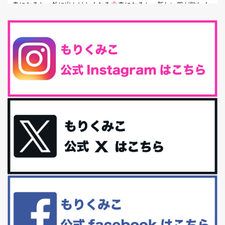
春になると、外に出かけたくなる
春になると、新しい服が欲しく
なる。春になると、新しい自分になりた...
とにもかくにも現代人に足りないのは水溶性食物繊維！
最近、グラノーラ迷子になっていた私です。が、と〜〜〜っても美
味しくて栄養たっぷりのグラノーラを発...
腸活は「食事」だけだと思っていませんか？私の腸活完全版！
腸内環境を整えることは、健康維持の中でいっちばん大事！だと私
は思っています。 ヒトの免...
iHerb特大セール終了間近！みんな何買う？
最近お風呂上がりの炭酸水をシリカシリカにしているんだけど確か
に髪と爪が丈夫になった気がする。炭酸...
体に優しい、私のふるさと納税５選。
今回は、最近毎回定期的に購入している「楽天ふるさと納税」の返
礼品トップ５を紹介します。今までいろ...
更年期を穏やかに乗りきるために今できる５つのこと。
アラフィフからの体と心の整え方。 私も気づけばアラフィフ、これ
といった更年期症状はまだ...