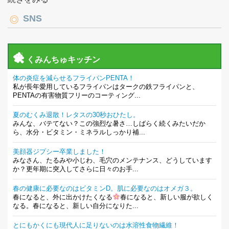
SNS
くみんちゅキッチン
体の炎症を減らせるフライパンPENTA！
私が長年愛用しているフライパンはタークの鉄フライパンと、
PENTAの有害物質フリーのコーティング...
夏のむくみ退散！レタスの30秒おひたし。
みんな、バテてない？この強烈な暑さ…しばらく続くみたいだか
ら、水分・ビタミン・ミネラルしっかり補...
美顔器ジプシー卒業しました！
みなさん、たるみや小じわ、毛穴のメンテナンス、どうしています
か？更年期に突入してさらに日々のお手...
春の健康に必要なのはビタミンD。肌に必要なのはオメガ３。
春になると、外に出かけたくなる
春になると、新しい服が欲しく
なる。春になると、新しい自分になりた...
とにもかくにも現代人に足りないのは水溶性食物繊維！