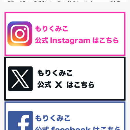
最近、グラノーラ迷子になっていた私です。が、と〜〜〜っても美
味しくて栄養たっぷりのグラノーラを発...
腸活は「食事」だけだと思っていませんか？私の腸活完全版！
腸内環境を整えることは、健康維持の中でいっちばん大事！だと私
は思っています。 ヒトの免...
iHerb特大セール終了間近！みんな何買う？
最近お風呂上がりの炭酸水をシリカシリカにしているんだけど確か
に髪と爪が丈夫になった気がする。炭酸...
体に優しい、私のふるさと納税５選。
今回は、最近毎回定期的に購入している「楽天ふるさと納税」の返
礼品トップ５を紹介します。今までいろ...
更年期を穏やかに乗りきるために今できる５つのこと。
アラフィフからの体と心の整え方。 私も気づけばアラフィフ、これ
といった更年期症状はまだ...
白髪・美容・免疫力、現代人に足りないのは海藻！
たまに食べたくなる組み合わせ、海苔の佃煮＆チーズトーストにオ
リーブオイルorごま油をたらす。&n...