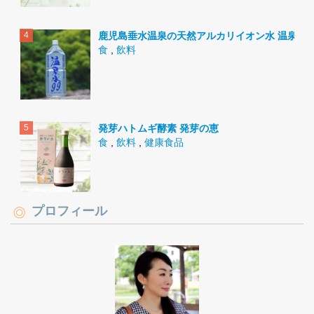
鹿児島垂水温泉の天然アルカリイオン水 温泉水9
食
,
飲料
発芽ハトムギ酵素 発芽の恵
食
,
飲料
,
健康食品
プロフィール