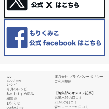
更年期を穏やかに乗りきるために今できる５つのこと。
アラフィフからの体と心の整え方。 私も気づけばアラフィフ、これ
といった更年期症状はまだ...
白髪・美容・免疫力、現代人に足りないのは海藻！
たまに食べたくなる組み合わせ、海苔の佃煮＆チーズトーストにオ
リーブオイルorごま油をたらす。&n...
top
運営会社
プライバシーポリシー
about me
ご利用規約
レシピ
今月のレシピ
【編集部のオススメ記事】
私のおすすめ商品
温泉水99の口コミ
編集部
ZENBの口コミ
お知らせ
森のコーヒーの口コミ
contact me