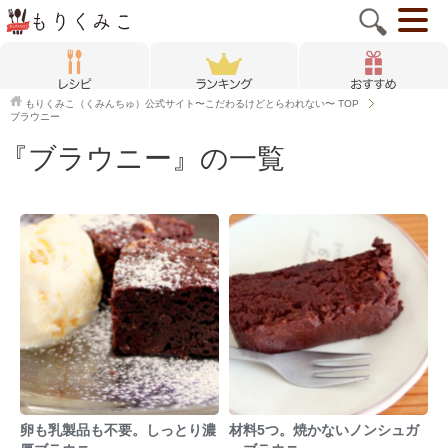
もりくみこ（くみんちゅ）公式サイト〜こだわるけどとらわれない〜
TOP
ブラウニー
『ブラウニー』の一覧
卵も乳製品も不要。しっとり濃
材料5つ。焼かないノンシュガ