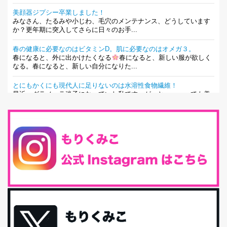
美顔器ジプシー卒業しました！
みなさん、たるみや小じわ、毛穴のメンテナンス、どうしています
か？更年期に突入してさらに日々のお手...
春の健康に必要なのはビタミンD。肌に必要なのはオメガ３。
春になると、外に出かけたくなる
春になると、新しい服が欲しく
なる。春になると、新しい自分になりた...
とにもかくにも現代人に足りないのは水溶性食物繊維！
最近、グラノーラ迷子になっていた私です。が、と〜〜〜っても美
味しくて栄養たっぷりのグラノーラを発...
腸活は「食事」だけだと思っていませんか？私の腸活完全版！
腸内環境を整えることは、健康維持の中でいっちばん大事！だと私
は思っています。 ヒトの免...
iHerb特大セール終了間近！みんな何買う？
最近お風呂上がりの炭酸水をシリカシリカにしているんだけど確か
に髪と爪が丈夫になった気がする。炭酸...
体に優しい、私のふるさと納税５選。
今回は、最近毎回定期的に購入している「楽天ふるさと納税」の返
礼品トップ５を紹介します。今までいろ...