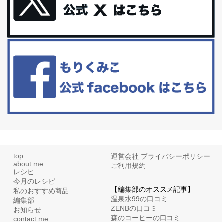
更年期を穏やかに乗りきるために今できる５つのこと。
アラフィフからの体と心の整え方。 私も気づけばアラフィフ、これ
といった更年期症状はまだ...
白髪・美容・免疫力、現代人に足りないのは海藻！
たまに食べたくなる組み合わせ、海苔の佃煮＆チーズトーストにオ
リーブオイルorごま油をたらす。&n...
top
運営会社
プライバシーポリシー
about me
ご利用規約
レシピ
今月のレシピ
【編集部のオススメ記事】
私のおすすめ商品
温泉水99の口コミ
編集部
ZENBの口コミ
お知らせ
森のコーヒーの口コミ
contact me