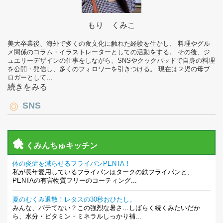
もり くみこ
美大卒業後、海外で多くの食文化に触れた経験を生かし、 料理やグル
メ関係のコラム・イラストレーターとしての活動をする。 その後、ジ
ュエリーデザインの仕事をしながら、SNSやクックパッドで自身の料理
を公開・発信し、多くのフォロワーを引きつける。 現在は２児の母ブ
ロガーとして...
続きをみる
SNS
くみんちゅキッチン
体の炎症を減らせるフライパンPENTA！
私が長年愛用しているフライパンはタークの鉄フライパンと、
PENTAの有害物質フリーのコーティング...
夏のむくみ退散！レタスの30秒おひたし。
みんな、バテてない？この強烈な暑さ…しばらく続くみたいだか
ら、水分・ビタミン・ミネラルしっかり補...