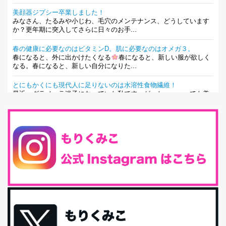
美顔器ジプシー卒業しました！
みなさん、たるみや小じわ、毛穴のメンテナンス、どうしています
か？更年期に突入してさらに日々のお手...
春の健康に必要なのはビタミンD。肌に必要なのはオメガ３。
春になると、外に出かけたくなる
春になると、新しい服が欲しく
なる。春になると、新しい自分になりた...
とにもかくにも現代人に足りないのは水溶性食物繊維！
最近、グラノーラ迷子になっていた私です。が、と〜〜〜っても美
味しくて栄養たっぷりのグラノーラを発...
腸活は「食事」だけだと思っていませんか？私の腸活完全版！
腸内環境を整えることは、健康維持の中でいっちばん大事！だと私
は思っています。 ヒトの免...
iHerb特大セール終了間近！みんな何買う？
最近お風呂上がりの炭酸水をシリカシリカにしているんだけど確か
に髪と爪が丈夫になった気がする。炭酸...
体に優しい、私のふるさと納税５選。
今回は、最近毎回定期的に購入している「楽天ふるさと納税」の返
礼品トップ５を紹介します。今までいろ...