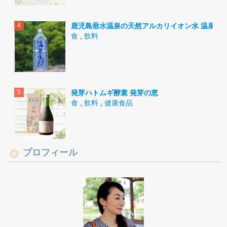
鹿児島垂水温泉の天然アルカリイオン水 温泉水9
食
,
飲料
発芽ハトムギ酵素 発芽の恵
食
,
飲料
,
健康食品
プロフィール