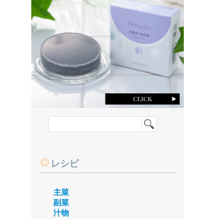
レシピ
主菜
副菜
汁物