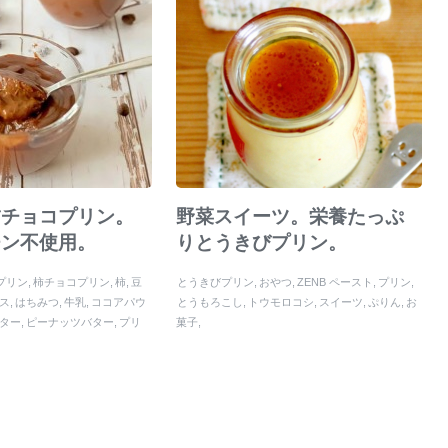
柿チョコプリン。
野菜スイーツ。栄養たっぷ
チン不使用。
りとうきびプリン。
プリン
柿チョコプリン
柿
豆
とうきびプリン
おやつ
ZENB ペースト
プリン
ス
はちみつ
牛乳
ココアパウ
とうもろこし
トウモロコシ
スイーツ
ぷりん
お
ター
ピーナッツバター
プリ
菓子