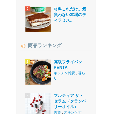
材料これだけ。気
負わない本場のテ
ィラミス。
商品ランキング
高級フライパン
PENTA
キッチン雑貨
,
暮ら
し
フルティア ザ・
セラム（クランベ
リーオイル）
美容
,
スキンケア