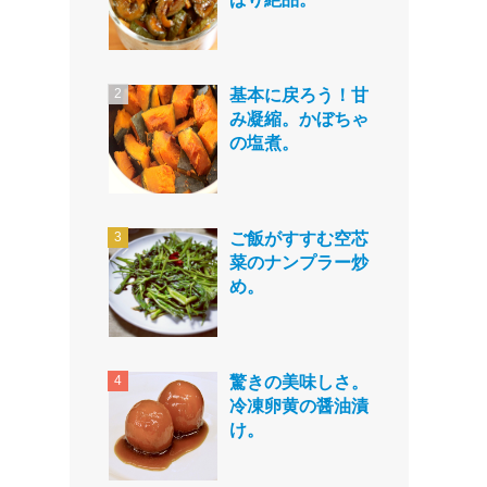
基本に戻ろう！甘
み凝縮。かぼちゃ
の塩煮。
ご飯がすすむ空芯
菜のナンプラー炒
め。
驚きの美味しさ。
冷凍卵黄の醤油漬
け。