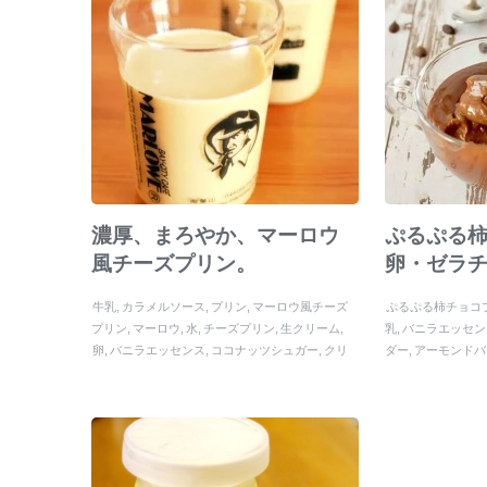
濃厚、まろやか、マーロウ
ぷるぷる
風チーズプリン。
卵・ゼラ
牛乳
カラメルソース
プリン
マーロウ風チーズ
ぷるぷる柿チョコ
プリン
マーロウ
水
チーズプリン
生クリーム
乳
バニラエッセン
卵
バニラエッセンス
ココナッツシュガー
クリ
ダー
アーモンドバ
ームチーズ
ン