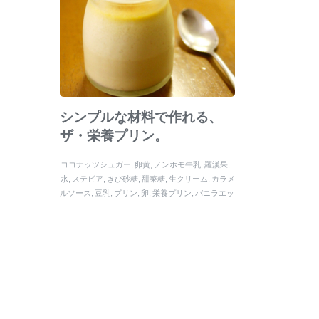
シンプルな材料で作れる、
ザ・栄養プリン。
ココナッツシュガー
卵黄
ノンホモ牛乳
羅漢果
水
ステビア
きび砂糖
甜菜糖
生クリーム
カラメ
ルソース
豆乳
プリン
卵
栄養プリン
バニラエッ
センス
ココナッツミルク