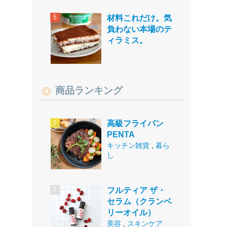
材料これだけ。気
負わない本場のテ
ィラミス。
商品ランキング
高級フライパン
PENTA
キッチン雑貨
,
暮ら
し
フルティア ザ・
セラム（クランベ
リーオイル）
美容
,
スキンケア