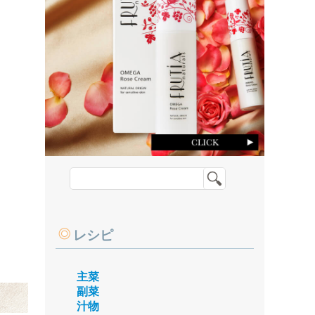
レシピ
主菜
副菜
汁物