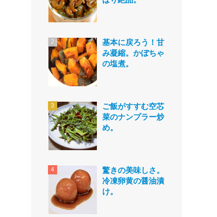
基本に戻ろう！甘
み凝縮。かぼちゃ
の塩煮。
ご飯がすすむ空芯
菜のナンプラー炒
め。
驚きの美味しさ。
冷凍卵黄の醤油漬
け。