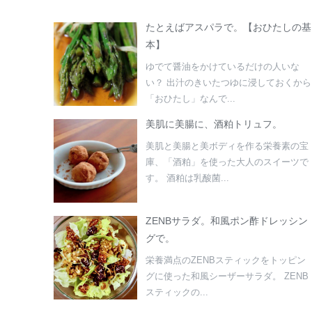
たとえばアスパラで。【おひたしの基
本】
ゆでて醤油をかけているだけの人いな
い？ 出汁のきいたつゆに浸しておくから
「おひたし」なんで...
美肌に美腸に、酒粕トリュフ。
美肌と美腸と美ボディを作る栄養素の宝
庫、「酒粕」を使った大人のスイーツで
す。 酒粕は乳酸菌...
ZENBサラダ。和風ポン酢ドレッシン
グで。
栄養満点のZENBスティックをトッピン
グに使った和風シーザーサラダ。 ZENB
スティックの...