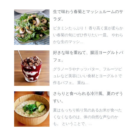
生で味わう春菊とマッシュルームのサ
ラダ。
ビタミンたっぷり！ 香り高く葉が柔らか
い春菊の旬にぜひ作りたい一皿。 やわら
かな生のマッシ...
好きな味を重ねて、腸活ヨーグルトパ
フェ。
グラノーラやナッツバター、フルーツピ
ュレなど美容にいい食材とヨーグルトで
作るパフェ。 重ね...
さらりと食べられる冷汁風、夏のぞう
すい。
夏はもっちり粘り気のあるお米が食べた
くなくなるのは、体の自然な声なのか
も。 ということで、...