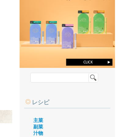
レシピ
主菜
副菜
汁物