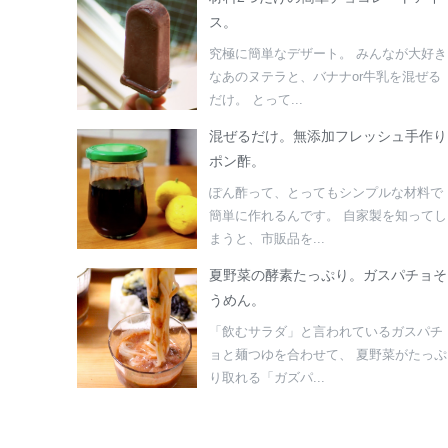
ス。
究極に簡単なデザート。 みんなが大好き
なあのヌテラと、バナナor牛乳を混ぜる
だけ。 とって...
混ぜるだけ。無添加フレッシュ手作り
ポン酢。
ぽん酢って、とってもシンプルな材料で
簡単に作れるんです。 自家製を知ってし
まうと、市販品を...
夏野菜の酵素たっぷり。ガスパチョそ
うめん。
「飲むサラダ」と言われているガスパチ
ョと麺つゆを合わせて、 夏野菜がたっぷ
り取れる「ガズパ...