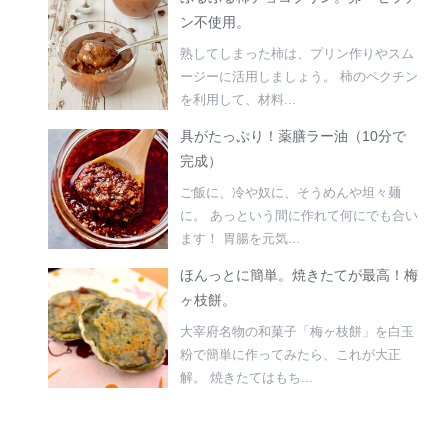
ン不使用。
熟してしまった柿は、プリン作りやスム
ージーに活用しましょう。 柿のペクチン
を利用して、材料...
具がたっぷり！薬膳ラー油（10分で
完成）
ご飯に、冷や奴に、そうめんや坦々麺
に。 あっという間に作れて何にでも合い
ます！ 胃腸を元気...
ほんっとに簡単。焼きたてが最高！梅
ヶ枝餅。
大宰府名物の和菓子「梅ヶ枝餅」を白玉
粉で簡単に作ってみたら、これが大正
解。 焼きたてはもち...