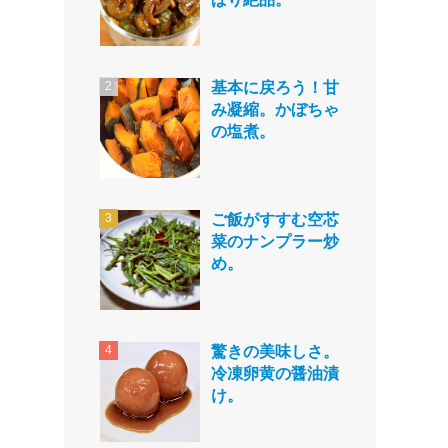
基本に戻ろう！甘
み凝縮。かぼちゃ
の塩煮。
ご飯がすすむ空芯
菜のナンプラー炒
め。
驚きの美味しさ。
冷凍卵黄の醤油漬
け。