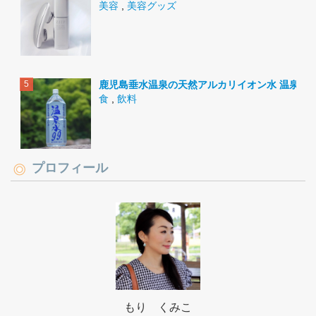
美容
,
美容グッズ
鹿児島垂水温泉の天然アルカリイオン水 温泉水9
食
,
飲料
プロフィール
もり くみこ