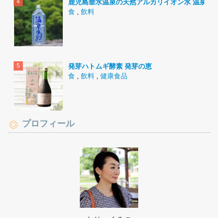
鹿児島垂水温泉の天然アルカリイオン水 温泉水9
食
,
飲料
発芽ハトムギ酵素 発芽の恵
食
,
飲料
,
健康食品
プロフィール