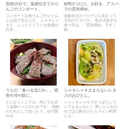
加熱15分で。薬膳仕立てのり
材料2つだけ。大好き。アスパ
んごのコンポート。
ラの昆布締め。
コンポートは煮りんごやジャム
抗酸化力がバツグンに高まって
とは似て非ならず。 シャキシャ
る旬のアスパラ。 私の大好きな
キと、しっとりソフトな食感が
食べ方は、「昆布締め」です！
共存...
材...
うちの「食べる塩だれ」。焼
シャキシャキ止まらないレタ
肉や冷や奴に。
スのおひたし。
とにかくシンプル。何にでも合
シャッキシャキでさっぱりして
う塩麹ベースのたれです。 焼肉
いて止まらない！ 豚しゃぶをの
のたれとして使ったり、ゆで鶏
せてぽん酢かけたらメイン料理
や冷...
にも...