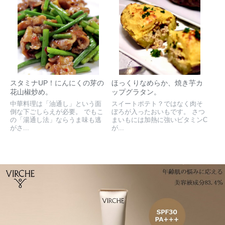
スタミナUP！にんにくの芽の
ほっくりなめらか、焼き芋カ
花山椒炒め。
ップグラタン。
中華料理は「油通し」という面
スイートポテト？ではなく肉そ
倒な下ごしらえが必要。 でもこ
ぼろが入ったおいもです。 さつ
の「湯通し法」ならうま味も逃
まいもには加熱に強いビタミンC
がさ...
が...