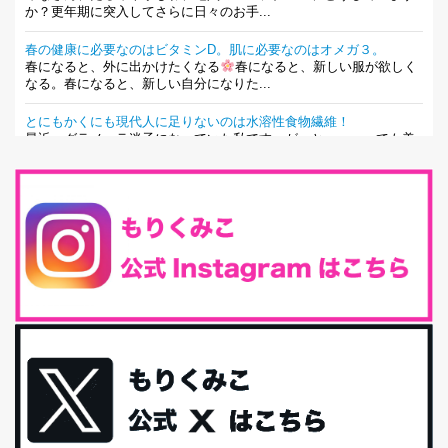
か？更年期に突入してさらに日々のお手...
春の健康に必要なのはビタミンD。肌に必要なのはオメガ３。
春になると、外に出かけたくなる
春になると、新しい服が欲しく
なる。春になると、新しい自分になりた...
とにもかくにも現代人に足りないのは水溶性食物繊維！
最近、グラノーラ迷子になっていた私です。が、と〜〜〜っても美
味しくて栄養たっぷりのグラノーラを発...
腸活は「食事」だけだと思っていませんか？私の腸活完全版！
腸内環境を整えることは、健康維持の中でいっちばん大事！だと私
は思っています。 ヒトの免...
iHerb特大セール終了間近！みんな何買う？
最近お風呂上がりの炭酸水をシリカシリカにしているんだけど確か
に髪と爪が丈夫になった気がする。炭酸...
体に優しい、私のふるさと納税５選。
今回は、最近毎回定期的に購入している「楽天ふるさと納税」の返
礼品トップ５を紹介します。今までいろ...
更年期を穏やかに乗りきるために今できる５つのこと。
アラフィフからの体と心の整え方。 私も気づけばアラフィフ、これ
といった更年期症状はまだ...