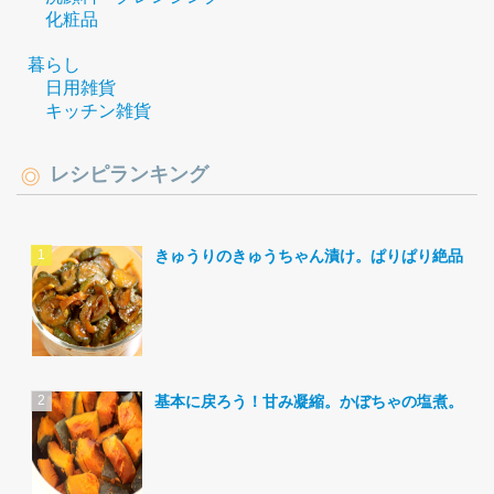
化粧品
暮らし
日用雑貨
キッチン雑貨
レシピランキング
きゅうりのきゅうちゃん漬け。ぱりぱり絶品。
基本に戻ろう！甘み凝縮。かぼちゃの塩煮。