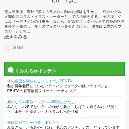
もり くみこ
美大卒業後、海外で多くの食文化に触れた経験を生かし、 料理やグル
メ関係のコラム・イラストレーターとしての活動をする。 その後、ジ
ュエリーデザインの仕事をしながら、SNSやクックパッドで自身の料理
を公開・発信し、多くのフォロワーを引きつける。 現在は２児の母ブ
ロガーとして...
続きをみる
SNS
くみんちゅキッチン
体の炎症を減らせるフライパンPENTA！
私が長年愛用しているフライパンはタークの鉄フライパンと、
PENTAの有害物質フリーのコーティング...
夏のむくみ退散！レタスの30秒おひたし。
みんな、バテてない？この強烈な暑さ…しばらく続くみたいだか
ら、水分・ビタミン・ミネラルしっかり補...
美顔器ジプシー卒業しました！
みなさん、たるみや小じわ、毛穴のメンテナンス、どうしています