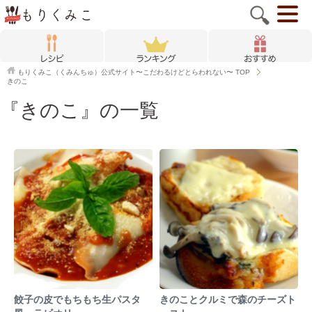
もりくみこ（くみんちゅ）公式サイト〜こだわるけどとらわれない〜
TOP
きのこ
『きのこ』の一覧
餃子の皮でもちもち生パスタ
きのことクルミで森のチーズト