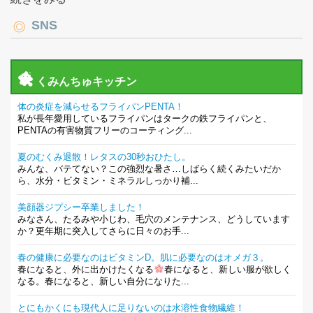
SNS
くみんちゅキッチン
体の炎症を減らせるフライパンPENTA！
私が長年愛用しているフライパンはタークの鉄フライパンと、
PENTAの有害物質フリーのコーティング...
夏のむくみ退散！レタスの30秒おひたし。
みんな、バテてない？この強烈な暑さ…しばらく続くみたいだか
ら、水分・ビタミン・ミネラルしっかり補...
美顔器ジプシー卒業しました！
みなさん、たるみや小じわ、毛穴のメンテナンス、どうしています
か？更年期に突入してさらに日々のお手...
春の健康に必要なのはビタミンD。肌に必要なのはオメガ３。
春になると、外に出かけたくなる
春になると、新しい服が欲しく
なる。春になると、新しい自分になりた...
とにもかくにも現代人に足りないのは水溶性食物繊維！