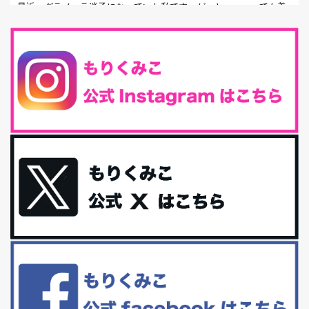
最近、グラノーラ迷子になっていた私です。が、と〜〜〜っても美
味しくて栄養たっぷりのグラノーラを発...
腸活は「食事」だけだと思っていませんか？私の腸活完全版！
腸内環境を整えることは、健康維持の中でいっちばん大事！だと私
は思っています。 ヒトの免...
iHerb特大セール終了間近！みんな何買う？
最近お風呂上がりの炭酸水をシリカシリカにしているんだけど確か
に髪と爪が丈夫になった気がする。炭酸...
体に優しい、私のふるさと納税５選。
今回は、最近毎回定期的に購入している「楽天ふるさと納税」の返
礼品トップ５を紹介します。今までいろ...
更年期を穏やかに乗りきるために今できる５つのこと。
アラフィフからの体と心の整え方。 私も気づけばアラフィフ、これ
といった更年期症状はまだ...
白髪・美容・免疫力、現代人に足りないのは海藻！
たまに食べたくなる組み合わせ、海苔の佃煮＆チーズトーストにオ
リーブオイルorごま油をたらす。&n...