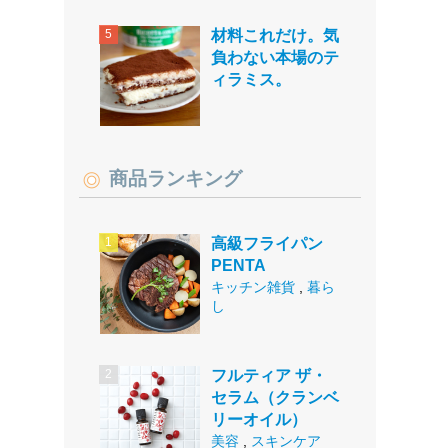
材料これだけ。気
負わない本場のテ
ィラミス。
商品ランキング
高級フライパン
PENTA
キッチン雑貨
,
暮ら
し
フルティア ザ・
セラム（クランベ
リーオイル）
美容
,
スキンケア