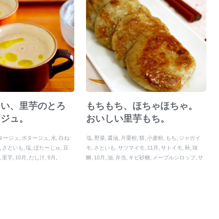
しい、里芋のとろ
もちもち、ほちゃほちゃ。
ージュ。
おいしい里芋もち。
タージュ
ポタージュ
水
白ね
塩
野菜
醤油
片栗粉
餅
小麦粉
もち
ジャガイ
さといも
塩
ぽたーじゅ
豆
モ
さといも
サツマイモ
11月
サトイモ
秋
味
里芋
10月
だし汁
9月
醂
10月
油
弁当
キビ砂糖
メープルシロップ
サ
トイモ餅