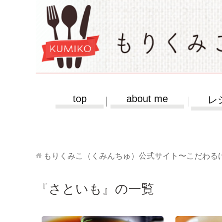
top
about me
レ
もりくみこ（くみんちゅ）公式サイト〜こだわる
『さといも』の一覧