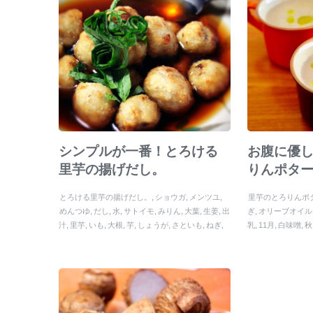
シンプルが一番！とろける
お腹に優
里芋の揚げだし。
りんポタ
とろける里芋の揚げだし。
ショウガ
メンツユ
里芋のとろりんポ
めんつゆ
だし
水
サトイモ
みりん
大葉
生姜
出
ぎ
オリーブオイル
汁
里芋
いも
大根
芋
しょうが
さといも
ねぎ
乳
11月
白味噌
秋
イモ
ネギ
とろける里芋の揚げだし
砂糖