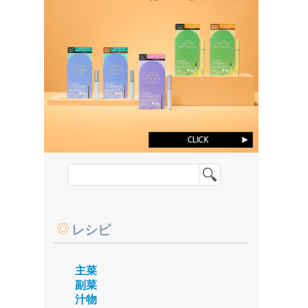
レシピ
主菜
副菜
汁物