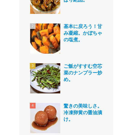
基本に戻ろう！甘
み凝縮。かぼちゃ
の塩煮。
ご飯がすすむ空芯
菜のナンプラー炒
め。
驚きの美味しさ。
冷凍卵黄の醤油漬
け。