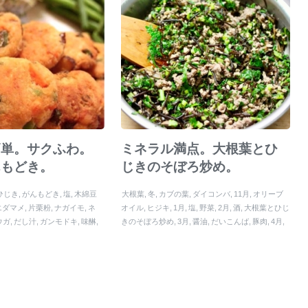
簡単。サクふわ。
ミネラル満点。大根葉とひ
んもどき。
じきのそぼろ炒め。
ひじき
がんもどき
塩
木綿豆
大根葉
冬
カブの葉
ダイコンバ
11月
オリーブ
エダマメ
片栗粉
ナガイモ
ネ
オイル
ヒジキ
1月
塩
野菜
2月
酒
大根葉とひじ
ウガ
だし汁
ガンモドキ
味醂
きのそぼろ炒め
3月
醤油
だいこんば
豚肉
4月
動会
人参
フープロ
そぼろ
豚ひき肉
10月
炒め物
ソボロ
豚切り落とし肉
ミネラル
ソボロ炒め
高野豆腐
ショウガ
そぼろ炒め
ひじき
味醂
12月
大根の
葉