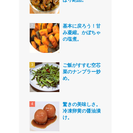
基本に戻ろう！甘
み凝縮。かぼちゃ
の塩煮。
ご飯がすすむ空芯
菜のナンプラー炒
め。
驚きの美味しさ。
冷凍卵黄の醤油漬
け。