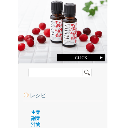
レシピ
主菜
副菜
汁物