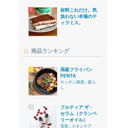
材料これだけ。気
負わない本場のテ
ィラミス。
商品ランキング
高級フライパン
PENTA
キッチン雑貨
,
暮ら
し
フルティア ザ・
セラム（クランベ
リーオイル）
美容
,
スキンケア