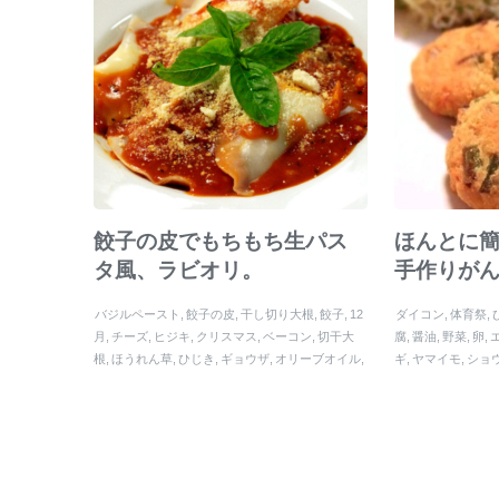
餃子の皮でもちもち生パス
ほんとに
タ風、ラビオリ。
手作りが
バジルペースト
餃子の皮
干し切り大根
餃子
12
ダイコン
体育祭
月
チーズ
ヒジキ
クリスマス
ベーコン
切干大
腐
醤油
野菜
卵
根
ほうれん草
ひじき
ギョウザ
オリーブオイル
ギ
ヤマイモ
ショ
きのこ
塩
ラビオリ
カボチャ
皮
バター
トマト
弁当
インゲン
運
ソース
サツマイモ