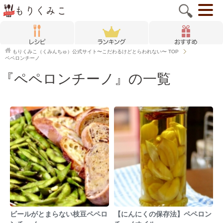
もりくみこ（くみんちゅ）公式サイト〜こだわるけどとらわれない〜
TOP
ペペロンチーノ
『ペペロンチーノ』の一覧
ビールがとまらない枝豆ペペロ
【にんにくの保存法】ペペロン