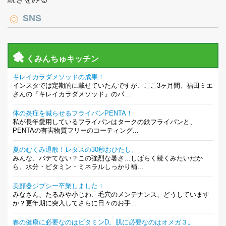
SNS
くみんちゅキッチン
キレイカラダメソッドの成果！
インスタでは定期的に載せていたんですが、ここ3ヶ月間、福田ミエ
さんの『キレイカラダメソッド』のパ...
体の炎症を減らせるフライパンPENTA！
私が長年愛用しているフライパンはタークの鉄フライパンと、
PENTAの有害物質フリーのコーティング...
夏のむくみ退散！レタスの30秒おひたし。
みんな、バテてない？この強烈な暑さ…しばらく続くみたいだか
ら、水分・ビタミン・ミネラルしっかり補...
美顔器ジプシー卒業しました！
みなさん、たるみや小じわ、毛穴のメンテナンス、どうしています
か？更年期に突入してさらに日々のお手...
春の健康に必要なのはビタミンD。肌に必要なのはオメガ３。