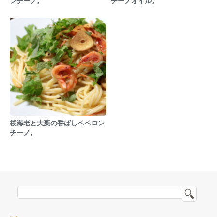
ンチーノ。
チーノオイル。
桜海老と大葉の香ばしペペロン
チーノ。