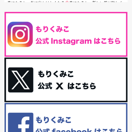
春になると、外に出かけたくなる
春になると、新しい服が欲しく
なる。春になると、新しい自分になりた...
とにもかくにも現代人に足りないのは水溶性食物繊維！
最近、グラノーラ迷子になっていた私です。が、と〜〜〜っても美
味しくて栄養たっぷりのグラノーラを発...
腸活は「食事」だけだと思っていませんか？私の腸活完全版！
腸内環境を整えることは、健康維持の中でいっちばん大事！だと私
は思っています。 ヒトの免...
iHerb特大セール終了間近！みんな何買う？
最近お風呂上がりの炭酸水をシリカシリカにしているんだけど確か
に髪と爪が丈夫になった気がする。炭酸...
体に優しい、私のふるさと納税５選。
今回は、最近毎回定期的に購入している「楽天ふるさと納税」の返
礼品トップ５を紹介します。今までいろ...
更年期を穏やかに乗りきるために今できる５つのこと。
アラフィフからの体と心の整え方。 私も気づけばアラフィフ、これ
といった更年期症状はまだ...