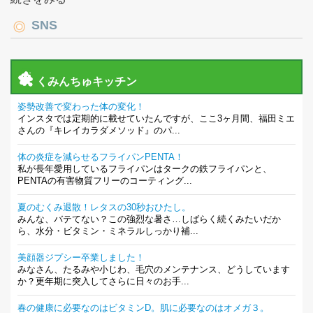
SNS
くみんちゅキッチン
姿勢改善で変わった体の変化！
インスタでは定期的に載せていたんですが、ここ3ヶ月間、福田ミエ
さんの『キレイカラダメソッド』のパ...
体の炎症を減らせるフライパンPENTA！
私が長年愛用しているフライパンはタークの鉄フライパンと、
PENTAの有害物質フリーのコーティング...
夏のむくみ退散！レタスの30秒おひたし。
みんな、バテてない？この強烈な暑さ…しばらく続くみたいだか
ら、水分・ビタミン・ミネラルしっかり補...
美顔器ジプシー卒業しました！
みなさん、たるみや小じわ、毛穴のメンテナンス、どうしています
か？更年期に突入してさらに日々のお手...
春の健康に必要なのはビタミンD。肌に必要なのはオメガ３。