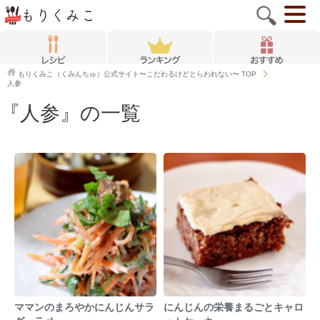
もりくみこ（くみんちゅ）公式サイト〜こだわるけどとらわれない〜
TOP
人参
『人参』の一覧
ママンのまろやかにんじんサラ
にんじんの栄養まるごとキャロ