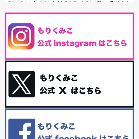
春になると、外に出かけたくなる
春になると、新しい服が欲しく
なる。春になると、新しい自分になりた...
とにもかくにも現代人に足りないのは水溶性食物繊維！
最近、グラノーラ迷子になっていた私です。が、と〜〜〜っても美
味しくて栄養たっぷりのグラノーラを発...
腸活は「食事」だけだと思っていませんか？私の腸活完全版！
腸内環境を整えることは、健康維持の中でいっちばん大事！だと私
は思っています。 ヒトの免...
iHerb特大セール終了間近！みんな何買う？
最近お風呂上がりの炭酸水をシリカシリカにしているんだけど確か
に髪と爪が丈夫になった気がする。炭酸...
体に優しい、私のふるさと納税５選。
今回は、最近毎回定期的に購入している「楽天ふるさと納税」の返
礼品トップ５を紹介します。今までいろ...
更年期を穏やかに乗りきるために今できる５つのこと。
アラフィフからの体と心の整え方。 私も気づけばアラフィフ、これ
といった更年期症状はまだ...