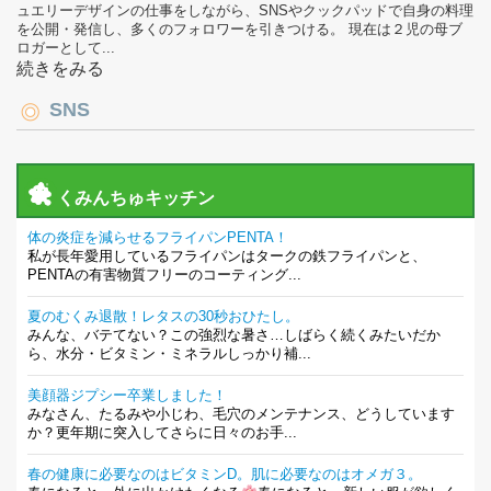
ュエリーデザインの仕事をしながら、SNSやクックパッドで自身の料理
を公開・発信し、多くのフォロワーを引きつける。 現在は２児の母ブ
ロガーとして...
続きをみる
SNS
くみんちゅキッチン
体の炎症を減らせるフライパンPENTA！
私が長年愛用しているフライパンはタークの鉄フライパンと、
PENTAの有害物質フリーのコーティング...
夏のむくみ退散！レタスの30秒おひたし。
みんな、バテてない？この強烈な暑さ…しばらく続くみたいだか
ら、水分・ビタミン・ミネラルしっかり補...
美顔器ジプシー卒業しました！
みなさん、たるみや小じわ、毛穴のメンテナンス、どうしています
か？更年期に突入してさらに日々のお手...
春の健康に必要なのはビタミンD。肌に必要なのはオメガ３。