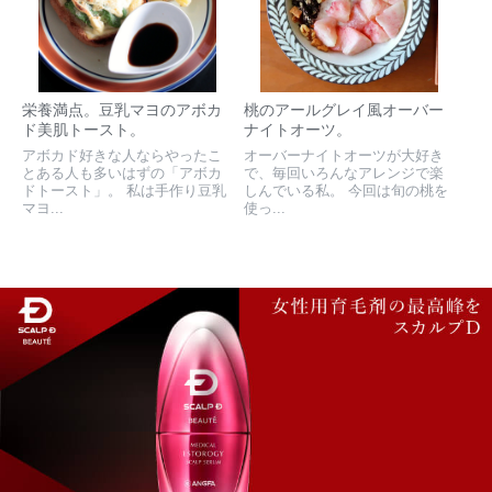
栄養満点。豆乳マヨのアボカ
桃のアールグレイ風オーバー
ド美肌トースト。
ナイトオーツ。
アボカド好きな人ならやったこ
オーバーナイトオーツが大好き
とある人も多いはずの「アボカ
で、毎回いろんなアレンジで楽
ドトースト」。 私は手作り豆乳
しんでいる私。 今回は旬の桃を
マヨ...
使っ...