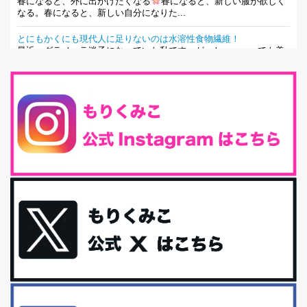
春になると、外に出かけたくなる
春になると、新しい服が欲しく
なる。春になると、新しい自分になりた...
とにもかくにも現代人に足りないのは水溶性食物繊維！
最近、グラノーラ迷子になっていた私です。が、と〜〜〜っても美
味しくて栄養たっぷりのグラノーラを発...
腸活は「食事」だけだと思っていませんか？私の腸活完全版！
腸内環境を整えることは、健康維持の中でいっちばん大事！だと私
は思っています。 ヒトの免...
iHerb特大セール終了間近！みんな何買う？
最近お風呂上がりの炭酸水をシリカシリカにしているんだけど確か
に髪と爪が丈夫になった気がする。炭酸...
体に優しい、私のふるさと納税５選。
今回は、最近毎回定期的に購入している「楽天ふるさと納税」の返
礼品トップ５を紹介します。今までいろ...
更年期を穏やかに乗りきるために今できる５つのこと。
アラフィフからの体と心の整え方。 私も気づけばアラフィフ、これ
といった更年期症状はまだ...
白髪・美容・免疫力、現代人に足りないのは海藻！
たまに食べたくなる組み合わせ、海苔の佃煮＆チーズトーストにオ