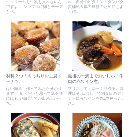
生クリームも牛乳も入れないん
れ、自分のビタミン・タンパク
ですよ。 シンプルに卵とチーズ
質補給＆体力維持のためにもよ
とベ...
く作...
材料２つ！もっちりお豆腐ド
最後の一滴までおいしい！牛
ーナツ。
肉の赤ワイン煮。
はい簡単！作ってみたら分かり
マリネして、ゆっくり煮る。調
ます！ 食べたいと思って10分後
理はそれだけ。 特別な日のディ
にはもう揚げたてが出来上がっ
ナーに赤ワインを丸1本使った、
ち...
ス...