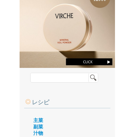
レシピ
主菜
副菜
汁物