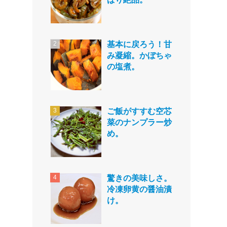
基本に戻ろう！甘
み凝縮。かぼちゃ
の塩煮。
ご飯がすすむ空芯
菜のナンプラー炒
め。
驚きの美味しさ。
冷凍卵黄の醤油漬
け。