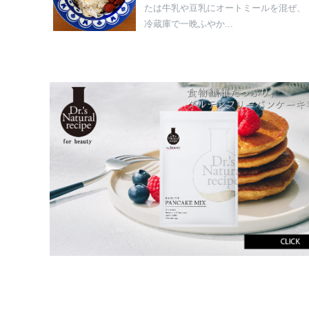
たは牛乳や豆乳にオートミールを混ぜ、
冷蔵庫で一晩ふやか...