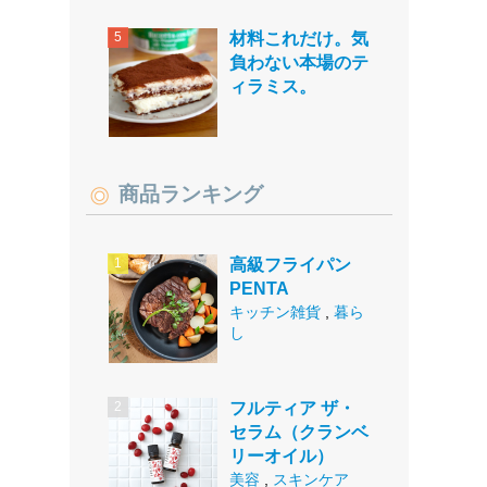
材料これだけ。気
負わない本場のテ
ィラミス。
商品ランキング
高級フライパン
PENTA
キッチン雑貨
,
暮ら
し
フルティア ザ・
セラム（クランベ
リーオイル）
美容
,
スキンケア