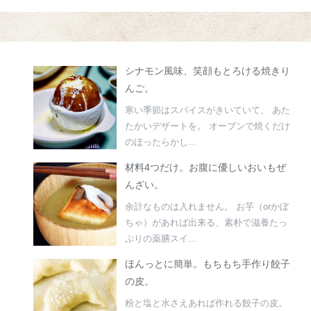
シナモン風味、笑顔もとろける焼きり
んご。
寒い季節はスパイスがきいていて、 あた
たかいデザートを。 オーブンで焼くだけ
のほったらかし...
材料4つだけ。お腹に優しいおいもぜ
んざい。
余計なものは入れません。 お芋（orかぼ
ちゃ）があれば出来る、素朴で滋養たっ
ぷりの薬膳スイ...
ほんっとに簡単。もちもち手作り餃子
の皮。
粉と塩と水さえあれば作れる餃子の皮。