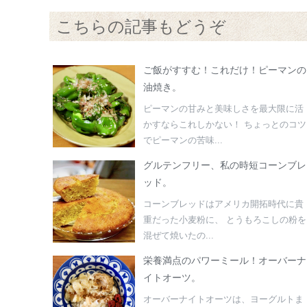
こちらの記事もどうぞ
ご飯がすすむ！これだけ！ピーマンの
油焼き。
ピーマンの甘みと美味しさを最大限に活
かすならこれしかない！ ちょっとのコツ
でピーマンの苦味...
グルテンフリー、私の時短コーンブレ
ッド。
コーンブレッドはアメリカ開拓時代に貴
重だった小麦粉に、 とうもろこしの粉を
混ぜて焼いたの...
栄養満点のパワーミール！オーバーナ
イトオーツ。
オーバーナイトオーツは、ヨーグルトま