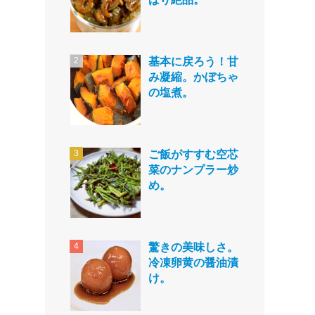
基本に戻ろう！甘
み凝縮。かぼちゃ
の塩煮。
ご飯がすすむ空芯
菜のナンプラー炒
め。
驚きの美味しさ。
冷凍卵黄の醤油漬
け。