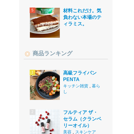
材料これだけ。気
負わない本場のテ
ィラミス。
商品ランキング
高級フライパン
PENTA
キッチン雑貨
,
暮ら
し
フルティア ザ・
セラム（クランベ
リーオイル）
美容
,
スキンケア