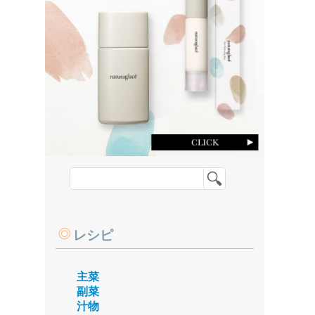
レシピ
主菜
副菜
汁物