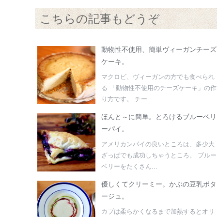
こちらの記事もどうぞ
動物性不使用、簡単ヴィーガンチーズ
ケーキ。
マクロビ、ヴィーガンの方でも食べられ
る 「動物性不使用のチーズケーキ」の作
り方です。 チー...
ほんと～に簡単。とろけるブルーベリ
ーパイ。
アメリカンパイの良いところは、多少大
ざっぱでも成功しちゃうところ。 ブルー
ベリーをたくさん...
優しくてクリーミー。かぶの豆乳ポタ
ージュ。
カブは柔らかくなるまで加熱するとオリ