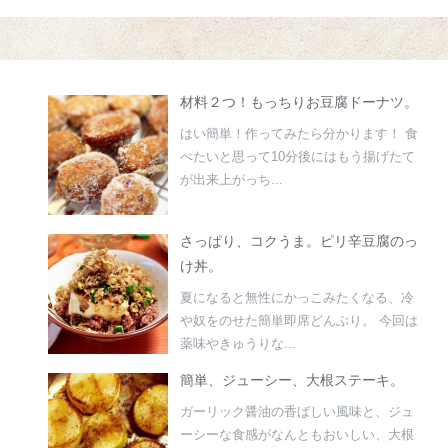
材料２つ！もっちりお豆腐ドーナツ。
はい簡単！作ってみたら分かります！ 食
べたいと思って10分後にはもう揚げたて
が出来上がっち...
さっぱり、コクうま。ピリ辛豆腐のっ
け丼。
夏になると無性にかっこみたくなる、冷
や奴をのせた簡単即席どんぶり。 今回は
薬味やきゅうりな...
簡単、ジューシー、大根ステーキ。
ガーリック醤油の香ばしい風味と、ジュ
ーシーな食感がなんともおいしい、大根