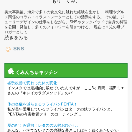
もり くみこ
美大卒業後、海外で多くの食文化に触れた経験を生かし、 料理やグル
メ関係のコラム・イラストレーターとしての活動をする。 その後、ジ
ュエリーデザインの仕事をしながら、SNSやクックパッドで自身の料理
を公開・発信し、多くのフォロワーを引きつける。 現在は２児の母ブ
ロガーとして...
続きをみる
SNS
くみんちゅキッチン
姿勢改善で変わった体の変化！
インスタでは定期的に載せていたんですが、ここ3ヶ月間、福田ミエ
さんの『キレイカラダメソッド』のパ...
体の炎症を減らせるフライパンPENTA！
私が長年愛用しているフライパンはタークの鉄フライパンと、
PENTAの有害物質フリーのコーティング...
夏のむくみ退散！レタスの30秒おひたし。
みんな、バテてない？この強烈な暑さ…しばらく続くみたいだか