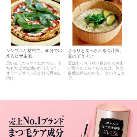
シンプルな材料で。50分で出
さらりと食べられる冷汁風、
来るピザ生地。
夏のぞうすい。
思い立ったらすぐに作れる、も
夏はもっちり粘り気のあるお米
ちもちピザ生地の作り方です。
が食べたくなくなるのは、体の
オリーブオイルをかけて厚めに
自然な声なのかも。 ということ
焼け...
で、...