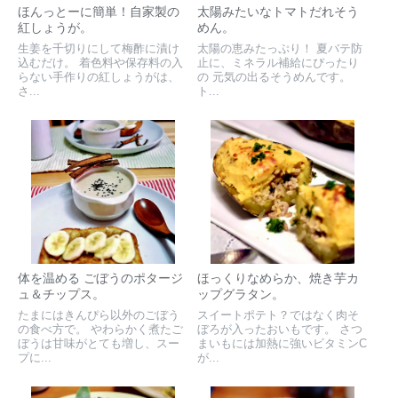
ほんっとーに簡単！自家製の
太陽みたいなトマトだれそう
紅しょうが。
めん。
生姜を千切りにして梅酢に漬け
太陽の恵みたっぷり！ 夏バテ防
込むだけ。 着色料や保存料の入
止に、ミネラル補給にぴったり
らない手作りの紅しょうがは、
の 元気の出るそうめんです。
さ...
ト...
体を温める ごぼうのポタージ
ほっくりなめらか、焼き芋カ
ュ＆チップス。
ップグラタン。
たまにはきんぴら以外のごぼう
スイートポテト？ではなく肉そ
の食べ方で。 やわらかく煮たご
ぼろが入ったおいもです。 さつ
ぼうは甘味がとても増し、スー
まいもには加熱に強いビタミンC
プに...
が...