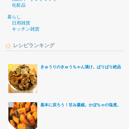
化粧品
暮らし
日用雑貨
キッチン雑貨
レシピランキング
きゅうりのきゅうちゃん漬け。ぱりぱり絶品。
基本に戻ろう！甘み凝縮。かぼちゃの塩煮。