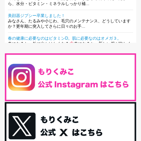
ら、水分・ビタミン・ミネラルしっかり補...
美顔器ジプシー卒業しました！
みなさん、たるみや小じわ、毛穴のメンテナンス、どうしています
か？更年期に突入してさらに日々のお手...
春の健康に必要なのはビタミンD。肌に必要なのはオメガ３。
春になると、外に出かけたくなる
春になると、新しい服が欲しく
なる。春になると、新しい自分になりた...
とにもかくにも現代人に足りないのは水溶性食物繊維！
最近、グラノーラ迷子になっていた私です。が、と〜〜〜っても美
味しくて栄養たっぷりのグラノーラを発...
腸活は「食事」だけだと思っていませんか？私の腸活完全版！
腸内環境を整えることは、健康維持の中でいっちばん大事！だと私
は思っています。 ヒトの免...
iHerb特大セール終了間近！みんな何買う？
最近お風呂上がりの炭酸水をシリカシリカにしているんだけど確か
に髪と爪が丈夫になった気がする。炭酸...
体に優しい、私のふるさと納税５選。
今回は、最近毎回定期的に購入している「楽天ふるさと納税」の返
礼品トップ５を紹介します。今までいろ...