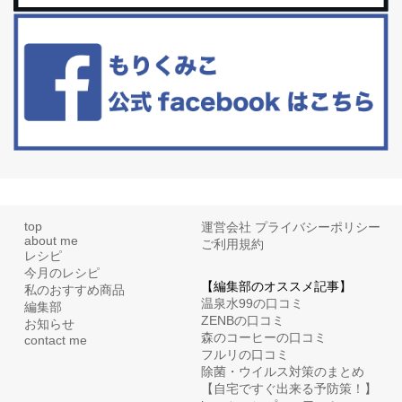
白髪・美容・免疫力、現代人に足りないのは海藻！
たまに食べたくなる組み合わせ、海苔の佃煮＆チーズトーストにオ
リーブオイルorごま油をたらす。&n...
top
運営会社
プライバシーポリシー
about me
ご利用規約
レシピ
今月のレシピ
【編集部のオススメ記事】
私のおすすめ商品
温泉水99の口コミ
編集部
ZENBの口コミ
お知らせ
森のコーヒーの口コミ
contact me
フルリの口コミ
除菌・ウイルス対策のまとめ
【自宅ですぐ出来る予防策！】