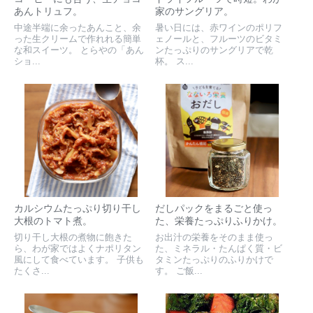
あんトリュフ。
家のサングリア。
中途半端に余ったあんこと、余
暑い日には、赤ワインのポリフ
った生クリームで作れれる簡単
ェノールと、フルーツのビタミ
な和スイーツ。 とらやの「あん
ンたっぷりのサングリアで乾
ショ...
杯。 ス...
カルシウムたっぷり切り干し
だしパックをまるごと使っ
大根のトマト煮。
た、栄養たっぷりふりかけ。
切り干し大根の煮物に飽きた
お出汁の栄養をそのまま使っ
ら、わが家ではよくナポリタン
た、ミネラル・たんぱく質・ビ
風にして食べています。 子供も
タミンたっぷりのふりかけで
たくさ...
す。 ご飯...