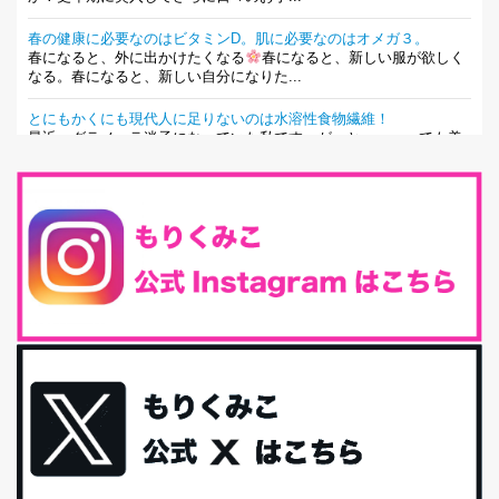
春の健康に必要なのはビタミンD。肌に必要なのはオメガ３。
春になると、外に出かけたくなる
春になると、新しい服が欲しく
なる。春になると、新しい自分になりた...
とにもかくにも現代人に足りないのは水溶性食物繊維！
最近、グラノーラ迷子になっていた私です。が、と〜〜〜っても美
味しくて栄養たっぷりのグラノーラを発...
腸活は「食事」だけだと思っていませんか？私の腸活完全版！
腸内環境を整えることは、健康維持の中でいっちばん大事！だと私
は思っています。 ヒトの免...
iHerb特大セール終了間近！みんな何買う？
最近お風呂上がりの炭酸水をシリカシリカにしているんだけど確か
に髪と爪が丈夫になった気がする。炭酸...
体に優しい、私のふるさと納税５選。
今回は、最近毎回定期的に購入している「楽天ふるさと納税」の返
礼品トップ５を紹介します。今までいろ...
更年期を穏やかに乗りきるために今できる５つのこと。
アラフィフからの体と心の整え方。 私も気づけばアラフィフ、これ
といった更年期症状はまだ...