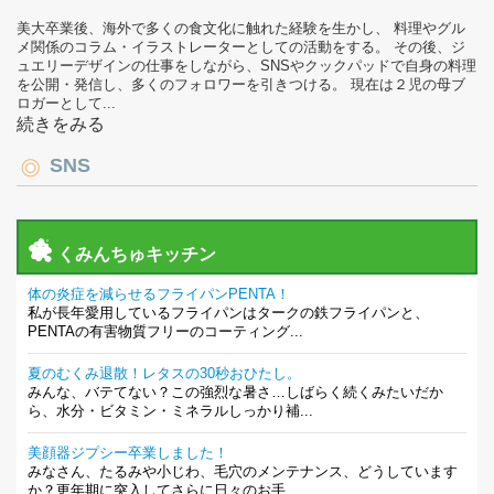
美大卒業後、海外で多くの食文化に触れた経験を生かし、 料理やグル
メ関係のコラム・イラストレーターとしての活動をする。 その後、ジ
ュエリーデザインの仕事をしながら、SNSやクックパッドで自身の料理
を公開・発信し、多くのフォロワーを引きつける。 現在は２児の母ブ
ロガーとして...
続きをみる
SNS
くみんちゅキッチン
体の炎症を減らせるフライパンPENTA！
私が長年愛用しているフライパンはタークの鉄フライパンと、
PENTAの有害物質フリーのコーティング...
夏のむくみ退散！レタスの30秒おひたし。
みんな、バテてない？この強烈な暑さ…しばらく続くみたいだか
ら、水分・ビタミン・ミネラルしっかり補...
美顔器ジプシー卒業しました！
みなさん、たるみや小じわ、毛穴のメンテナンス、どうしています
か？更年期に突入してさらに日々のお手...