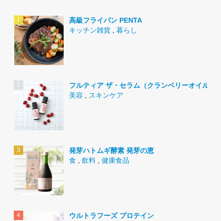
高級フライパン PENTA
キッチン雑貨
,
暮らし
フルティア ザ・セラム（クランベリーオイル）
美容
,
スキンケア
発芽ハトムギ酵素 発芽の恵
食
,
飲料
,
健康食品
ウルトラフーズ プロテイン