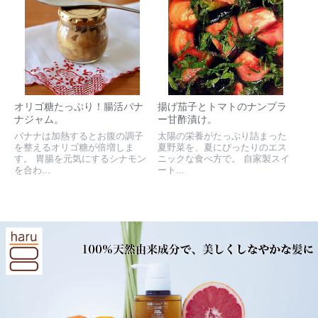
オリゴ糖たっぷり！腸活バナ
揚げ茄子とトマトのナンプラ
ナジャム。
ー甘酢漬け。
バナナは加熱するとお腹の調子
太陽の栄養がたっぷり詰まった
を整えるオリゴ糖が倍増しま
夏野菜を、夏にぴったりのエス
す。 胃腸を元気にするシナモン
ニックな食べ方で。 自家製スイ
を合わ...
ート...