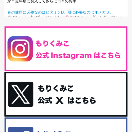
か？更年期に突入してさらに日々のお手...
春の健康に必要なのはビタミンD。肌に必要なのはオメガ３。
春になると、外に出かけたくなる
春になると、新しい服が欲しく
なる。春になると、新しい自分になりた...
とにもかくにも現代人に足りないのは水溶性食物繊維！
最近、グラノーラ迷子になっていた私です。が、と〜〜〜っても美
味しくて栄養たっぷりのグラノーラを発...
腸活は「食事」だけだと思っていませんか？私の腸活完全版！
腸内環境を整えることは、健康維持の中でいっちばん大事！だと私
は思っています。 ヒトの免...
iHerb特大セール終了間近！みんな何買う？
最近お風呂上がりの炭酸水をシリカシリカにしているんだけど確か
に髪と爪が丈夫になった気がする。炭酸...
体に優しい、私のふるさと納税５選。
今回は、最近毎回定期的に購入している「楽天ふるさと納税」の返
礼品トップ５を紹介します。今までいろ...
更年期を穏やかに乗りきるために今できる５つのこと。
アラフィフからの体と心の整え方。 私も気づけばアラフィフ、これ
といった更年期症状はまだ...