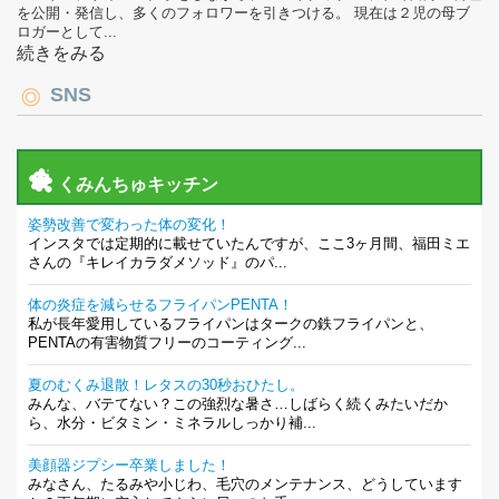
を公開・発信し、多くのフォロワーを引きつける。 現在は２児の母ブ
ロガーとして...
続きをみる
SNS
くみんちゅキッチン
姿勢改善で変わった体の変化！
インスタでは定期的に載せていたんですが、ここ3ヶ月間、福田ミエ
さんの『キレイカラダメソッド』のパ...
体の炎症を減らせるフライパンPENTA！
私が長年愛用しているフライパンはタークの鉄フライパンと、
PENTAの有害物質フリーのコーティング...
夏のむくみ退散！レタスの30秒おひたし。
みんな、バテてない？この強烈な暑さ…しばらく続くみたいだか
ら、水分・ビタミン・ミネラルしっかり補...
美顔器ジプシー卒業しました！
みなさん、たるみや小じわ、毛穴のメンテナンス、どうしています