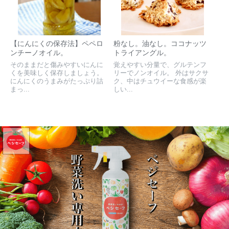
【にんにくの保存法】ペペロ
粉なし。油なし。ココナッツ
ンチーノオイル。
トライアングル。
そのままだと傷みやすいにんに
覚えやすい分量で、グルテンフ
くを美味しく保存しましょう。
リーでノンオイル。 外はサクサ
にんにくのうまみがたっぷり詰
ク、中はチュウイーな食感が楽
まっ...
しい...