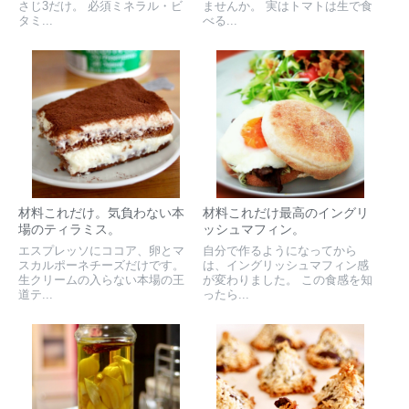
さじ3だけ。 必須ミネラル・ビ
ませんか。 実はトマトは生で食
タミ...
べる...
材料これだけ。気負わない本
材料これだけ最高のイングリ
場のティラミス。
ッシュマフィン。
エスプレッソにココア、卵とマ
自分で作るようになってから
スカルポーネチーズだけです。
は、イングリッシュマフィン感
生クリームの入らない本場の王
が変わりました。 この食感を知
道テ...
ったら...