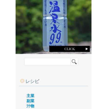
レシピ
主菜
副菜
汁物