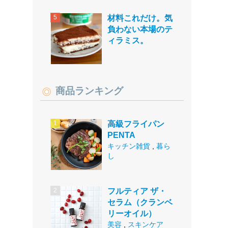
材料これだけ。気
負わない本場のテ
ィラミス。
商品ランキング
高級フライパン
PENTA
キッチン雑貨
,
暮ら
し
フルティア ザ・
セラム（クランベ
リーオイル）
美容
,
スキンケア