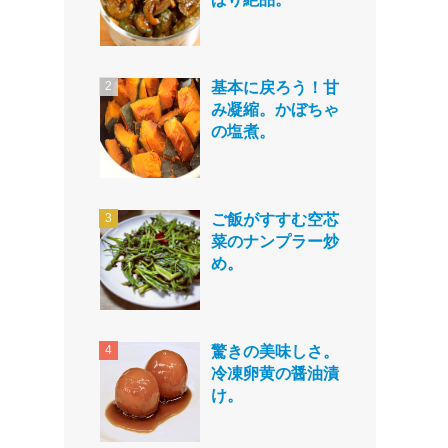
基本に戻ろう！甘
み凝縮。かぼちゃ
の塩煮。
ご飯がすすむ空芯
菜のナンプラー炒
め。
驚きの美味しさ。
冷凍卵黄の醤油漬
け。