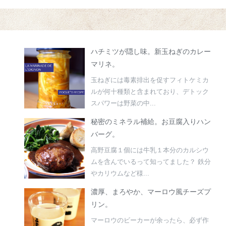
ハチミツが隠し味。新玉ねぎのカレー
マリネ。
玉ねぎには毒素排出を促すフィトケミカ
ルが何十種類と含まれており、デトック
スパワーは野菜の中...
秘密のミネラル補給。お豆腐入りハン
バーグ。
高野豆腐１個には牛乳１本分のカルシウ
ムを含んでいるって知ってました？ 鉄分
やカリウムなど様...
濃厚、まろやか、マーロウ風チーズプ
リン。
マーロウのビーカーが余ったら、必ず作