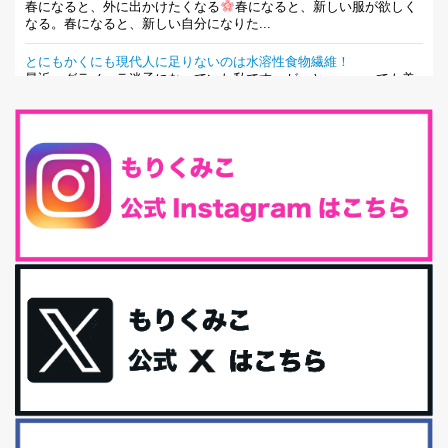
春になると、外に出かけたくなる
春になると、新しい服が欲しく
なる。春になると、新しい自分になりた...
とにもかくにも現代人に足りないのは水溶性食物繊維！
最近、グラノーラ迷子になっていた私です。が、と〜〜〜っても美
味しくて栄養たっぷりのグラノーラを発...
腸活は「食事」だけだと思っていませんか？私の腸活完全版！
腸内環境を整えることは、健康維持の中でいっちばん大事！だと私
は思っています。 ヒトの免...
iHerb特大セール終了間近！みんな何買う？
最近お風呂上がりの炭酸水をシリカシリカにしているんだけど確か
に髪と爪が丈夫になった気がする。炭酸...
体に優しい、私のふるさと納税５選。
今回は、最近毎回定期的に購入している「楽天ふるさと納税」の返
礼品トップ５を紹介します。今までいろ...
更年期を穏やかに乗りきるために今できる５つのこと。
アラフィフからの体と心の整え方。 私も気づけばアラフィフ、これ
といった更年期症状はまだ...
白髪・美容・免疫力、現代人に足りないのは海藻！
たまに食べたくなる組み合わせ、海苔の佃煮＆チーズトーストにオ