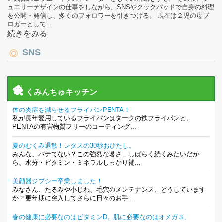
ュエリーデザインの仕事をしながら、SNSやクックパッドで自身の料理
を公開・発信し、多くのフォロワーを引きつける。 現在は２児の母ブ
ロガーとして...
続きをみる
SNS
くみんちゅキッチン
体の炎症を減らせるフライパンPENTA！
私が長年愛用しているフライパンはタークの鉄フライパンと、
PENTAの有害物質フリーのコーティング...
夏のむくみ退散！レタスの30秒おひたし。
みんな、バテてない？この強烈な暑さ…しばらく続くみたいだか
ら、水分・ビタミン・ミネラルしっかり補...
美顔器ジプシー卒業しました！
みなさん、たるみや小じわ、毛穴のメンテナンス、どうしています
か？更年期に突入してさらに日々のお手...
春の健康に必要なのはビタミンD。肌に必要なのはオメガ３。