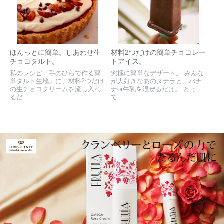
ほんっとに簡単。しあわせ生
材料2つだけの簡単チョコレー
チョコタルト。
トアイス。
私のレシピ「手のひらで作る簡
究極に簡単なデザート。 みんな
単タルト生地」に、材料2つだけ
が大好きなあのヌテラと、バナ
の生チョコクリームを流し入れ
ナor牛乳を混ぜるだけ。 とっ
るだ...
て...