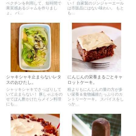
ペクチンを利用して、短時間で
い！ 自家製のジンジャーエール
果実感あるジャムを作りまし
は市販品にはない味わい。 もと
ょ。 バ...
も...
シャキシャキ止まらないレタ
にんじんの栄養まるごとキャ
スのおひたし。
ロットケーキ。
シャッキシャキでさっぱりして
粉よりもにんじんの量の方が多
いて止まらない！ 豚しゃぶをの
い栄養＆食物繊維たっぷりのカ
せてぽん酢かけたらメイン料理
ントリーケーキ。 スパイスをし
にも...
っか...