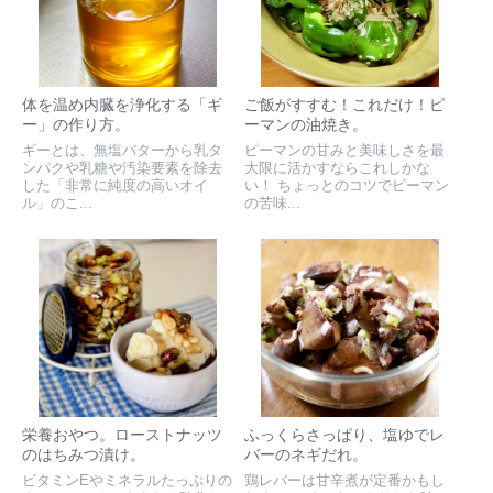
体を温め内臓を浄化する「ギ
ご飯がすすむ！これだけ！ピ
ー」の作り方。
ーマンの油焼き。
ギーとは、無塩バターから乳タ
ピーマンの甘みと美味しさを最
ンパクや乳糖や汚染要素を除去
大限に活かすならこれしかな
した「非常に純度の高いオイ
い！ ちょっとのコツでピーマン
ル」のこ...
の苦味...
栄養おやつ。ローストナッツ
ふっくらさっぱり、塩ゆでレ
のはちみつ漬け。
バーのネギだれ。
ビタミンEやミネラルたっぷりの
鶏レバーは甘辛煮が定番かもし