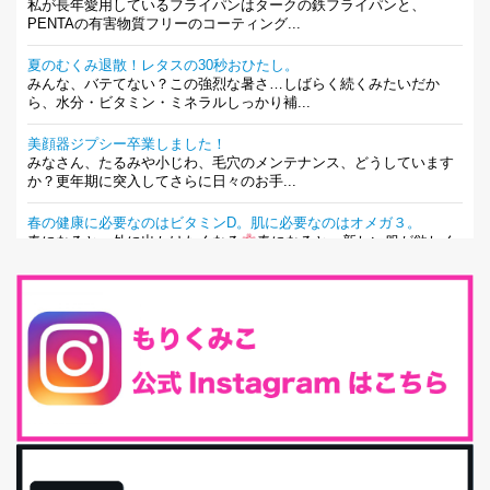
私が長年愛用しているフライパンはタークの鉄フライパンと、
PENTAの有害物質フリーのコーティング...
夏のむくみ退散！レタスの30秒おひたし。
みんな、バテてない？この強烈な暑さ…しばらく続くみたいだか
ら、水分・ビタミン・ミネラルしっかり補...
美顔器ジプシー卒業しました！
みなさん、たるみや小じわ、毛穴のメンテナンス、どうしています
か？更年期に突入してさらに日々のお手...
春の健康に必要なのはビタミンD。肌に必要なのはオメガ３。
春になると、外に出かけたくなる
春になると、新しい服が欲しく
なる。春になると、新しい自分になりた...
とにもかくにも現代人に足りないのは水溶性食物繊維！
最近、グラノーラ迷子になっていた私です。が、と〜〜〜っても美
味しくて栄養たっぷりのグラノーラを発...
腸活は「食事」だけだと思っていませんか？私の腸活完全版！
腸内環境を整えることは、健康維持の中でいっちばん大事！だと私
は思っています。 ヒトの免...
iHerb特大セール終了間近！みんな何買う？
最近お風呂上がりの炭酸水をシリカシリカにしているんだけど確か