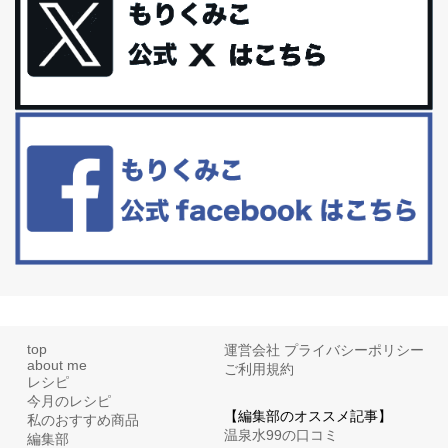
に髪と爪が丈夫になった気がする。炭酸...
体に優しい、私のふるさと納税５選。
今回は、最近毎回定期的に購入している「楽天ふるさと納税」の返
礼品トップ５を紹介します。今までいろ...
更年期を穏やかに乗りきるために今できる５つのこと。
アラフィフからの体と心の整え方。 私も気づけばアラフィフ、これ
といった更年期症状はまだ...
top
運営会社
プライバシーポリシー
about me
ご利用規約
レシピ
今月のレシピ
【編集部のオススメ記事】
私のおすすめ商品
温泉水99の口コミ
編集部