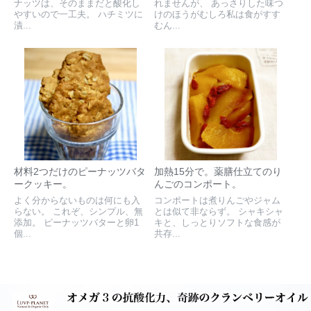
ナッツは、そのままだと酸化し
れませんが、 あっさりした味つ
やすいので一工夫。 ハチミツに
けのほうがむしろ私は食がすす
漬...
むん...
材料2つだけのピーナッツバタ
加熱15分で。薬膳仕立てのり
ークッキー。
んごのコンポート。
よく分からないものは何にも入
コンポートは煮りんごやジャム
らない。 これぞ、シンプル、無
とは似て非ならず。 シャキシャ
添加。 ピーナッツバターと卵1
キと、しっとりソフトな食感が
個...
共存...