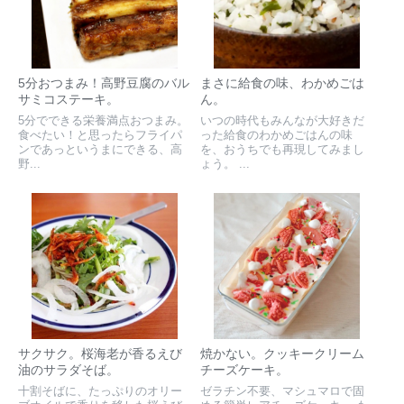
5分おつまみ！高野豆腐のバル
まさに給食の味、わかめごは
サミコステーキ。
ん。
5分でできる栄養満点おつまみ。
いつの時代もみんなが大好きだ
食べたい！と思ったらフライパ
った給食のわかめごはんの味
ンであっというまにできる、高
を、おうちでも再現してみまし
野...
ょう。 ...
サクサク。桜海老が香るえび
焼かない。クッキークリーム
油のサラダそば。
チーズケーキ。
十割そばに、たっぷりのオリー
ゼラチン不要、マシュマロで固