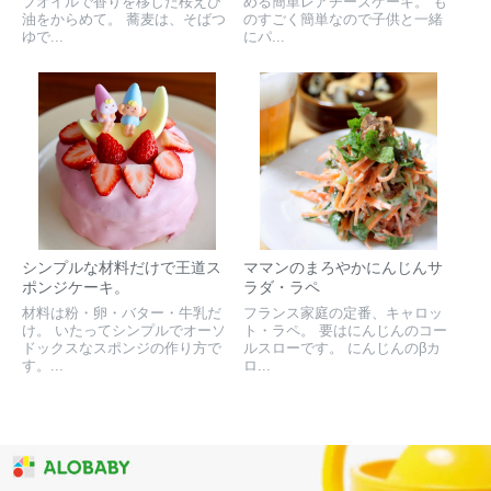
ブオイルで香りを移した桜えび
める簡単レアチーズケーキ。 も
油をからめて。 蕎麦は、そばつ
のすごく簡単なので子供と一緒
ゆで...
にパ...
シンプルな材料だけで王道ス
ママンのまろやかにんじんサ
ポンジケーキ。
ラダ・ラペ
材料は粉・卵・バター・牛乳だ
フランス家庭の定番、キャロッ
け。 いたってシンプルでオーソ
ト・ラペ。 要はにんじんのコー
ドックスなスポンジの作り方で
ルスローです。 にんじんのβカ
す。...
ロ...