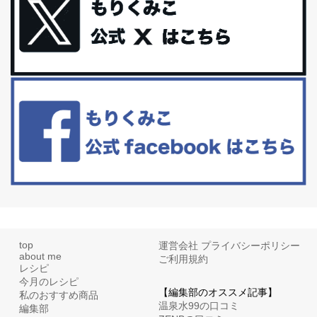
礼品トップ５を紹介します。今までいろ...
更年期を穏やかに乗りきるために今できる５つのこと。
アラフィフからの体と心の整え方。 私も気づけばアラフィフ、これ
といった更年期症状はまだ...
白髪・美容・免疫力、現代人に足りないのは海藻！
たまに食べたくなる組み合わせ、海苔の佃煮＆チーズトーストにオ
リーブオイルorごま油をたらす。&n...
top
運営会社
プライバシーポリシー
about me
ご利用規約
レシピ
今月のレシピ
【編集部のオススメ記事】
私のおすすめ商品
温泉水99の口コミ
編集部