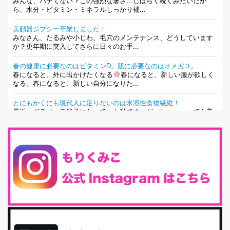
みんな、バテてない？この強烈な暑さ…しばらく続くみたいだか
ら、水分・ビタミン・ミネラルしっかり補...
美顔器ジプシー卒業しました！
みなさん、たるみや小じわ、毛穴のメンテナンス、どうしています
か？更年期に突入してさらに日々のお手...
春の健康に必要なのはビタミンD。肌に必要なのはオメガ３。
春になると、外に出かけたくなる
春になると、新しい服が欲しく
なる。春になると、新しい自分になりた...
とにもかくにも現代人に足りないのは水溶性食物繊維！
最近、グラノーラ迷子になっていた私です。が、と〜〜〜っても美
味しくて栄養たっぷりのグラノーラを発...
腸活は「食事」だけだと思っていませんか？私の腸活完全版！
腸内環境を整えることは、健康維持の中でいっちばん大事！だと私
は思っています。 ヒトの免...
iHerb特大セール終了間近！みんな何買う？
最近お風呂上がりの炭酸水をシリカシリカにしているんだけど確か
に髪と爪が丈夫になった気がする。炭酸...
体に優しい、私のふるさと納税５選。
今回は、最近毎回定期的に購入している「楽天ふるさと納税」の返