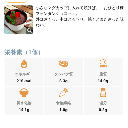
小さなマグカップに入れて焼けば、「おひとり様
フォンダンショコラ」。
外はさくっ、中はとろ〜り。焼くとまた違った味
わい。
栄養素（1個）
エネルギー
タンパク質
脂質
219kcal
6.3g
14.9g
炭水化物
食物繊維
塩分
14.1g
1.0g
0.2g