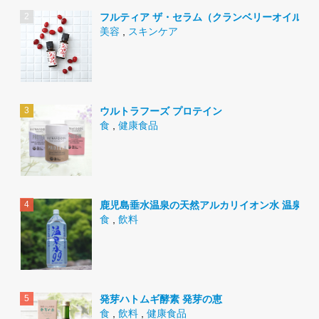
フルティア ザ・セラム（クランベリーオイル）
美容
,
スキンケア
ウルトラフーズ プロテイン
食
,
健康食品
鹿児島垂水温泉の天然アルカリイオン水 温泉水9
食
,
飲料
発芽ハトムギ酵素 発芽の恵
食
,
飲料
,
健康食品