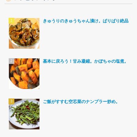
きゅうりのきゅうちゃん漬け。ぱりぱり絶品。
基本に戻ろう！甘み凝縮。かぼちゃの塩煮。
ご飯がすすむ空芯菜のナンプラー炒め。