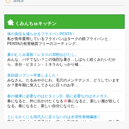
SNS
くみんちゅキッチン
体の炎症を減らせるフライパンPENTA！
私が長年愛用しているフライパンはタークの鉄フライパンと、
PENTAの有害物質フリーのコーティング...
夏のむくみ退散！レタスの30秒おひたし。
みんな、バテてない？この強烈な暑さ…しばらく続くみたいだか
ら、水分・ビタミン・ミネラルしっかり補...
美顔器ジプシー卒業しました！
みなさん、たるみや小じわ、毛穴のメンテナンス、どうしています
か？更年期に突入してさらに日々のお手...
春の健康に必要なのはビタミンD。肌に必要なのはオメガ３。
春になると、外に出かけたくなる
春になると、新しい服が欲しく
なる。春になると、新しい自分になりた...
とにもかくにも現代人に足りないのは水溶性食物繊維！
最近、グラノーラ迷子になっていた私です。が、と〜〜〜っても美
味しくて栄養たっぷりのグラノーラを発...