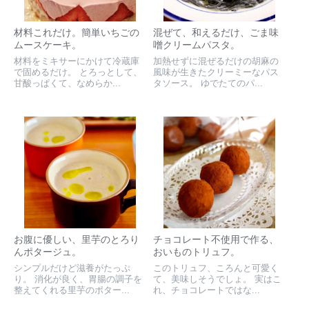
材料これだけ。簡単いちごの
混ぜて、和えるだけ、ごま味
ムースケーキ。
噌クリームパスタ。
材料をミキサーにかけて冷蔵庫
加熱せずに混ぜるだけの胡麻の
で固めるだけ。 とろっとして、
風味が生きたクリーミーなパス
甘酸っぱくて、なめらか...
タソース。 ゆでたてのパ...
お腹に優しい、里芋のとろり
チョコレート不使用で作る、
んポタージュ。
おいものトリュフ。
シンプルだけど滋養がたっぷ
このトリュフ、ころんと可愛く
り。 消化が良く、胃腸の調子を
て、美味しそうでしょ。 実はこ
整えてくれる里芋のポター...
れ、チョコレートではな...