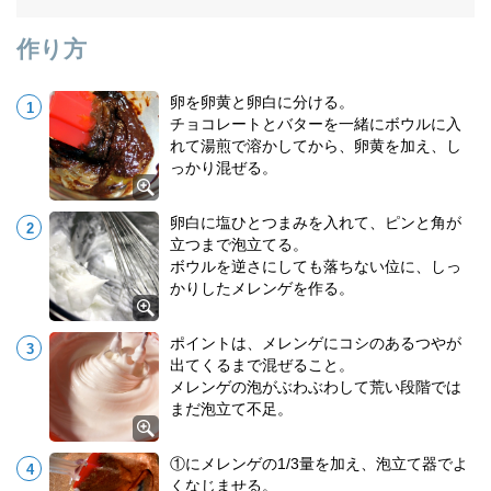
作り方
卵を卵黄と卵白に分ける。
チョコレートとバターを一緒にボウルに入
れて湯煎で溶かしてから、卵黄を加え、し
っかり混ぜる。
卵白に塩ひとつまみを入れて、ピンと角が
立つまで泡立てる。
ボウルを逆さにしても落ちない位に、しっ
かりしたメレンゲを作る。
ポイントは、メレンゲにコシのあるつやが
出てくるまで混ぜること。
メレンゲの泡がぶわぶわして荒い段階では
まだ泡立て不足。
①にメレンゲの1/3量を加え、泡立て器でよ
くなじませる。