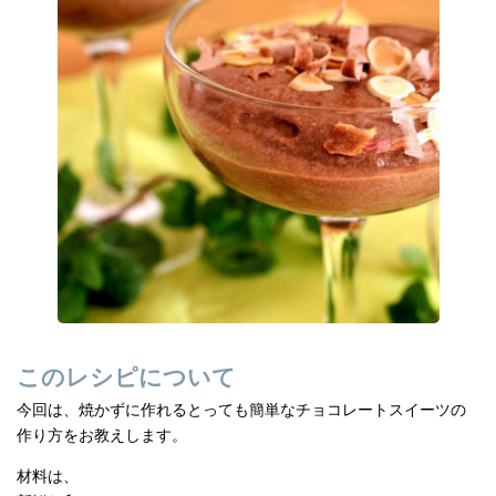
e
n
b
a
o
o
k
このレシピについて
今回は、焼かずに作れるとっても簡単なチョコレートスイーツの
作り方をお教えします。
材料は、