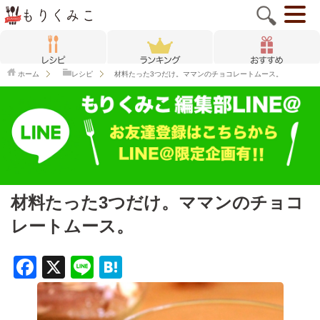
ホーム
レシピ
材料たった3つだけ。ママンのチョコレートムース。
材料たった3つだけ。ママンのチョコ
レートムース。
F
X
Li
H
a
n
at
c
e
e