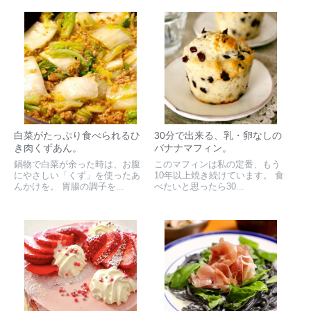
白菜がたっぷり食べられるひ
30分で出来る、乳・卵なしの
き肉くずあん。
バナナマフィン。
鍋物で白菜が余った時は、お腹
このマフィンは私の定番、もう
にやさしい「くず」を使ったあ
10年以上焼き続けています。 食
んかけを。 胃腸の調子を...
べたいと思ったら30...