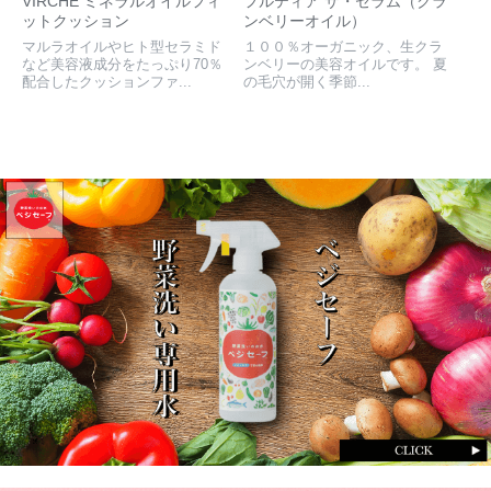
VIRCHE ミネラルオイルフィ
フルティア ザ・セラム（クラ
ットクッション
ンベリーオイル）
マルラオイルやヒト型セラミド
１００％オーガニック、生クラ
など美容液成分をたっぷり70％
ンベリーの美容オイルです。 夏
配合したクッションファ...
の毛穴が開く季節...