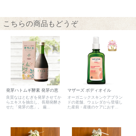
こちらの商品もどうぞ
発芽ハトムギ酵素 発芽の恵
マザーズ ボディオイル
良質なはとむぎを発芽させてか
オーガニックスキンケアブラン
らエキスを抽出し、長期発酵さ
ドの老舗、ウェレダから登場し
せた「発芽の恵」。 厳...
た産前・産後のケアにおす...