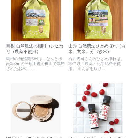
島根 自然農法の棚田コシヒカ
山形 自然農法ひとめぼれ（白
リ（農薬不使用）
米、玄米、分づき米）
島根の自然農法米は、なんと標
石井光司さんのひとめぼれは、
高350ｍの三瓶山麓の棚田で栽培
30年以上農薬・化学肥料不使
されたお米。 ...
用。 田んぼを取り...