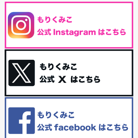
腸活は「食事」だけだと思っていませんか？私の腸活完全版！
腸内環境を整えることは、健康維持の中でいっちばん大事！だと私
は思っています。 ヒトの免...
iHerb特大セール終了間近！みんな何買う？
最近お風呂上がりの炭酸水をシリカシリカにしているんだけど確か
に髪と爪が丈夫になった気がする。炭酸...
体に優しい、私のふるさと納税５選。
今回は、最近毎回定期的に購入している「楽天ふるさと納税」の返
礼品トップ５を紹介します。今までいろ...
更年期を穏やかに乗りきるために今できる５つのこと。
アラフィフからの体と心の整え方。 私も気づけばアラフィフ、これ
といった更年期症状はまだ...
白髪・美容・免疫力、現代人に足りないのは海藻！
たまに食べたくなる組み合わせ、海苔の佃煮＆チーズトーストにオ
リーブオイルorごま油をたらす。&n...