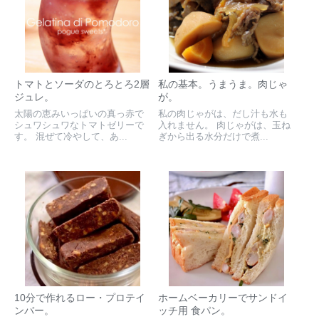
トマトとソーダのとろとろ2層
私の基本。うまうま。肉じゃ
ジュレ。
が。
太陽の恵みいっぱいの真っ赤で
私の肉じゃがは、だし汁も水も
シュワシュワなトマトゼリーで
入れません。 肉じゃがは、玉ね
す。 混ぜて冷やして、あ...
ぎから出る水分だけで煮...
10分で作れるロー・プロテイ
ホームベーカリーでサンドイ
ンバー。
ッチ用 食パン。