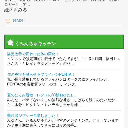
ロガーとして...
続きをみる
SNS
くみんちゅキッチン
姿勢改善で変わった体の変化！
インスタでは定期的に載せていたんですが、ここ3ヶ月間、福田ミエ
さんの『キレイカラダメソッド』のパ...
体の炎症を減らせるフライパンPENTA！
私が長年愛用しているフライパンはタークの鉄フライパンと、
PENTAの有害物質フリーのコーティング...
夏のむくみ退散！レタスの30秒おひたし。
みんな、バテてない？この強烈な暑さ…しばらく続くみたいだか
ら、水分・ビタミン・ミネラルしっかり補...
美顔器ジプシー卒業しました！
みなさん、たるみや小じわ、毛穴のメンテナンス、どうしています
か？更年期に突入してさらに日々のお手...