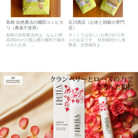
島根 自然農法の棚田コシヒカ
石川商店（お米と雑穀の専門
リ（農薬不使用）
店）
島根の自然農法米は、なんと標
ネットでは珍しいお米の計り売
高350ｍの三瓶山麓の棚田で栽培
りのお店です。 特別栽培から無
されたお米。 ...
農薬、自然栽培ま...