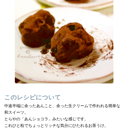
e
n
b
a
o
o
k
このレシピについて
中途半端に余ったあんこと、余った生クリームで作れれる簡単な
和スイーツ。
とらやの「あんショコラ」みたいな感じです。
これひと粒でちょっとリッチな気分にひたれるお茶うけ。