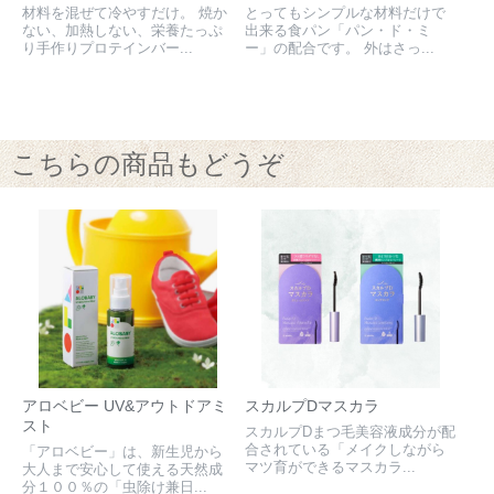
材料を混ぜて冷やすだけ。 焼か
とってもシンプルな材料だけで
ない、加熱しない、栄養たっぷ
出来る食パン「パン・ド・ミ
り手作りプロテインバー...
ー」の配合です。 外はさっ...
こちらの商品もどうぞ
アロベビー UV&アウトドアミ
スカルプDマスカラ
スト
スカルプDまつ毛美容液成分が配
合されている「メイクしながら
「アロベビー」は、新生児から
マツ育ができるマスカラ...
大人まで安心して使える天然成
分１００％の「虫除け兼日...