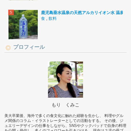
鹿児島垂水温泉の天然アルカリイオン水 温泉水9
食
,
飲料
プロフィール
もり くみこ
美大卒業後、海外で多くの食文化に触れた経験を生かし、 料理やグル
メ関係のコラム・イラストレーターとしての活動をする。 その後、ジ
ュエリーデザインの仕事をしながら、SNSやクックパッドで自身の料理
を公開・発信し、多くのフォロワーを引きつける。 現在は２児の母ブ