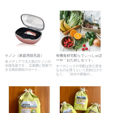
ケノン（家庭用脱毛器）
有機食材宅配らでぃっしゅぼ
ーや「おためしセット」
各メディアで大人気のケノンの
光脱毛器です。 広範囲に照射で
オーガニックの宅配は安心安全
きる独自独自のカート...
なものを買うという目的だけで
なく、 「自分や家族の...