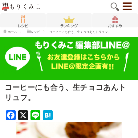
ホーム
レシピ
コーヒーにも合う、生チョコあんトリュフ。
コーヒーにも合う、生チョコあんト
リュフ。
F
X
Li
H
a
n
at
c
e
e