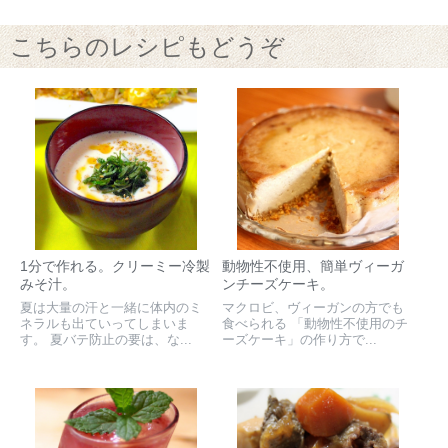
こちらのレシピもどうぞ
1分で作れる。クリーミー冷製
動物性不使用、簡単ヴィーガ
みそ汁。
ンチーズケーキ。
夏は大量の汗と一緒に体内のミ
マクロビ、ヴィーガンの方でも
ネラルも出ていってしまいま
食べられる 「動物性不使用のチ
す。 夏バテ防止の要は、な...
ーズケーキ」の作り方で...