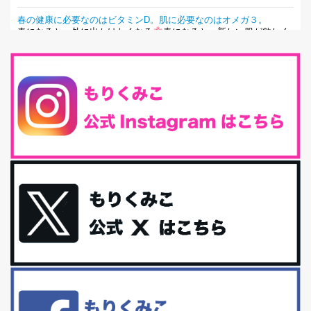
春の健康に必要なのはビタミンD。肌に必要なのはオメガ３。
春になると、外に出かけたくなる
春になると、新しい服が欲しく
なる。春になると、新しい自分になりた...
とにもかくにも現代人に足りないのは水溶性食物繊維！
最近、グラノーラ迷子になっていた私です。が、と〜〜〜っても美
味しくて栄養たっぷりのグラノーラを発...
腸活は「食事」だけだと思っていませんか？私の腸活完全版！
腸内環境を整えることは、健康維持の中でいっちばん大事！だと私
は思っています。 ヒトの免...
iHerb特大セール終了間近！みんな何買う？
最近お風呂上がりの炭酸水をシリカシリカにしているんだけど確か
に髪と爪が丈夫になった気がする。炭酸...
体に優しい、私のふるさと納税５選。
今回は、最近毎回定期的に購入している「楽天ふるさと納税」の返
礼品トップ５を紹介します。今までいろ...
更年期を穏やかに乗りきるために今できる５つのこと。
アラフィフからの体と心の整え方。 私も気づけばアラフィフ、これ
といった更年期症状はまだ...