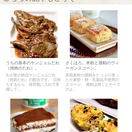
うちの基本のヤンニョムだれ
さくほろ。米粉と酒粕のヴィ
（焼肉のたれ）。
ーガンスコーン。
わが家の絶品ヤンニョムだれ
美肌食材の酒粕をたっぷり使っ
（焼肉だれ）の配合です。 日持
た小麦粉・卵・乳製品不使用の
ちするから、保存瓶に入れて常
スコーン。 酒粕は焼くとチーズ
備して...
のよ...