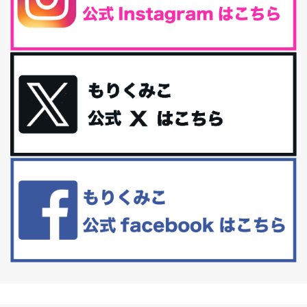
iHerb特大セール終了間近！みんな何買う？
最近お風呂上がりの炭酸水をシリカシリカにしているんだけど確か
に髪と爪が丈夫になった気がする。炭酸...
体に優しい、私のふるさと納税５選。
今回は、最近毎回定期的に購入している「楽天ふるさと納税」の返
礼品トップ５を紹介します。今までいろ...
更年期を穏やかに乗りきるために今できる５つのこと。
アラフィフからの体と心の整え方。 私も気づけばアラフィフ、これ
といった更年期症状はまだ...
白髪・美容・免疫力、現代人に足りないのは海藻！
たまに食べたくなる組み合わせ、海苔の佃煮＆チーズトーストにオ
リーブオイルorごま油をたらす。&n...