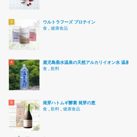
ウルトラフーズ プロテイン
食
,
健康食品
鹿児島垂水温泉の天然アルカリイオン水 温泉水9
食
,
飲料
発芽ハトムギ酵素 発芽の恵
食
,
飲料
,
健康食品