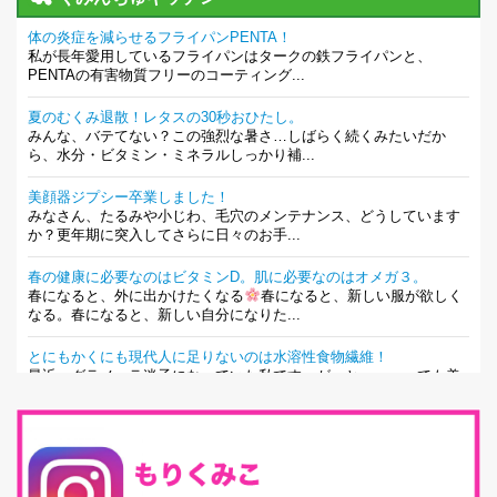
体の炎症を減らせるフライパンPENTA！
私が長年愛用しているフライパンはタークの鉄フライパンと、
PENTAの有害物質フリーのコーティング...
夏のむくみ退散！レタスの30秒おひたし。
みんな、バテてない？この強烈な暑さ…しばらく続くみたいだか
ら、水分・ビタミン・ミネラルしっかり補...
美顔器ジプシー卒業しました！
みなさん、たるみや小じわ、毛穴のメンテナンス、どうしています
か？更年期に突入してさらに日々のお手...
春の健康に必要なのはビタミンD。肌に必要なのはオメガ３。
春になると、外に出かけたくなる
春になると、新しい服が欲しく
なる。春になると、新しい自分になりた...
とにもかくにも現代人に足りないのは水溶性食物繊維！
最近、グラノーラ迷子になっていた私です。が、と〜〜〜っても美
味しくて栄養たっぷりのグラノーラを発...
腸活は「食事」だけだと思っていませんか？私の腸活完全版！
腸内環境を整えることは、健康維持の中でいっちばん大事！だと私
は思っています。 ヒトの免...