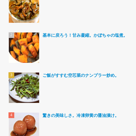
基本に戻ろう！甘み凝縮。かぼちゃの塩煮。
ご飯がすすむ空芯菜のナンプラー炒め。
驚きの美味しさ。冷凍卵黄の醤油漬け。