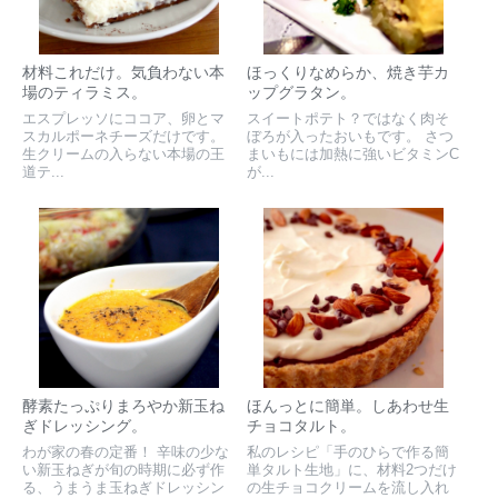
材料これだけ。気負わない本
ほっくりなめらか、焼き芋カ
場のティラミス。
ップグラタン。
エスプレッソにココア、卵とマ
スイートポテト？ではなく肉そ
スカルポーネチーズだけです。
ぼろが入ったおいもです。 さつ
生クリームの入らない本場の王
まいもには加熱に強いビタミンC
道テ...
が...
酵素たっぷりまろやか新玉ね
ほんっとに簡単。しあわせ生
ぎドレッシング。
チョコタルト。
わが家の春の定番！ 辛味の少な
私のレシピ「手のひらで作る簡
い新玉ねぎが旬の時期に必ず作
単タルト生地」に、材料2つだけ
る、うまうま玉ねぎドレッシン
の生チョコクリームを流し入れ