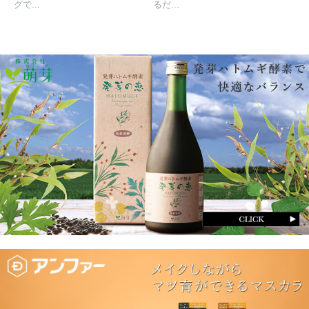
グで...
るだ...