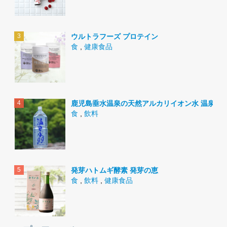
ウルトラフーズ プロテイン
食
,
健康食品
鹿児島垂水温泉の天然アルカリイオン水 温泉水9
食
,
飲料
発芽ハトムギ酵素 発芽の恵
食
,
飲料
,
健康食品