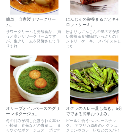
簡単、自家製サワークリー
にんじんの栄養まるごとキャ
ム。
ロットケーキ。
サワークリームも発酵食品。 買
粉よりもにんじんの量の方が多
うと高いサワークリームです
い栄養＆食物繊維たっぷりのカ
が、生クリームを発酵させて作
ントリーケーキ。 スパイスをし
りすれ...
っか...
オリーブオイルベースのグリ
オクラのカレー蒸し焼き。5分
ーンポタージュ。
でできる簡単おつまみ。
冬の甘みが増したほうれん草や
ビールに合うヘルシースナッ
小松菜、春菊などの青菜は、 ま
ク。 アフリカ原産のオクラは、
ろやかなポタージュスープにす
クミンやカレー粉などのスパイ