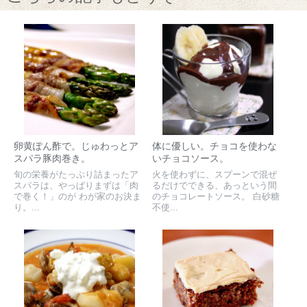
卵黄ぽん酢で。じゅわっとア
体に優しい。チョコを使わな
スパラ豚肉巻き。
いチョコソース。
旬の栄養がたっぷり詰まったア
火を使わずに、スプーンで混ぜ
スパラは、やっぱりまずは「肉
るだけでできる、あっという間
で巻く！」のが わが家のお決ま
のチョコレートソース。 白砂糖
り。...
不使...