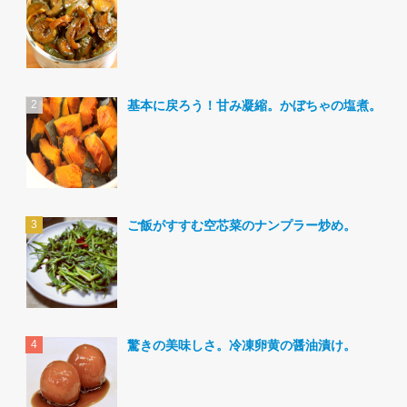
基本に戻ろう！甘み凝縮。かぼちゃの塩煮。
ご飯がすすむ空芯菜のナンプラー炒め。
驚きの美味しさ。冷凍卵黄の醤油漬け。