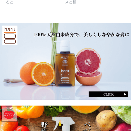
ると...
スと相...