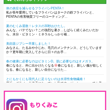
体の炎症を減らせるフライパンPENTA！
私が長年愛用しているフライパンはタークの鉄フライパンと、
PENTAの有害物質フリーのコーティング...
夏のむくみ退散！レタスの30秒おひたし。
みんな、バテてない？この強烈な暑さ…しばらく続くみたいだか
ら、水分・ビタミン・ミネラルしっかり補...
美顔器ジプシー卒業しました！
みなさん、たるみや小じわ、毛穴のメンテナンス、どうしています
か？更年期に突入してさらに日々のお手...
春の健康に必要なのはビタミンD。肌に必要なのはオメガ３。
春になると、外に出かけたくなる
春になると、新しい服が欲しく
なる。春になると、新しい自分になりた...
とにもかくにも現代人に足りないのは水溶性食物繊維！
最近、グラノーラ迷子になっていた私です。が、と〜〜〜っても美
味しくて栄養たっぷりのグラノーラを発...
腸活は「食事」だけだと思っていませんか？私の腸活完全版！
腸内環境を整えることは、健康維持の中でいっちばん大事！だと私
は思っています。 ヒトの免...