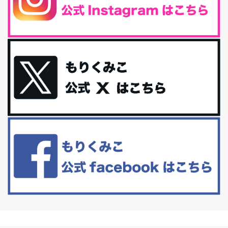
iHerb特大セール終了間近！みんな何買う？
最近お風呂上がりの炭酸水をシリカシリカにしているんだけど確か
に髪と爪が丈夫になった気がする。炭酸...
体に優しい、私のふるさと納税５選。
今回は、最近毎回定期的に購入している「楽天ふるさと納税」の返
礼品トップ５を紹介します。今までいろ...
更年期を穏やかに乗りきるために今できる５つのこと。
アラフィフからの体と心の整え方。 私も気づけばアラフィフ、これ
といった更年期症状はまだ...
白髪・美容・免疫力、現代人に足りないのは海藻！
たまに食べたくなる組み合わせ、海苔の佃煮＆チーズトーストにオ
リーブオイルorごま油をたらす。&n...