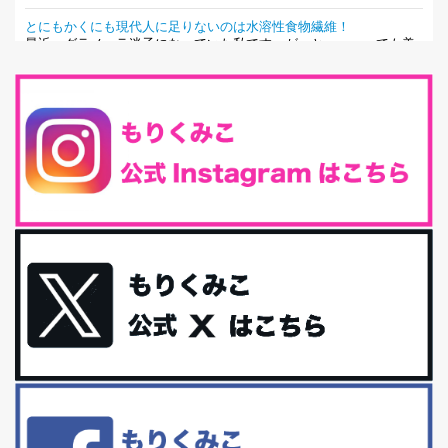
とにもかくにも現代人に足りないのは水溶性食物繊維！
最近、グラノーラ迷子になっていた私です。が、と〜〜〜っても美
味しくて栄養たっぷりのグラノーラを発...
腸活は「食事」だけだと思っていませんか？私の腸活完全版！
腸内環境を整えることは、健康維持の中でいっちばん大事！だと私
は思っています。 ヒトの免...
iHerb特大セール終了間近！みんな何買う？
最近お風呂上がりの炭酸水をシリカシリカにしているんだけど確か
に髪と爪が丈夫になった気がする。炭酸...
体に優しい、私のふるさと納税５選。
今回は、最近毎回定期的に購入している「楽天ふるさと納税」の返
礼品トップ５を紹介します。今までいろ...
更年期を穏やかに乗りきるために今できる５つのこと。
アラフィフからの体と心の整え方。 私も気づけばアラフィフ、これ
といった更年期症状はまだ...
白髪・美容・免疫力、現代人に足りないのは海藻！
たまに食べたくなる組み合わせ、海苔の佃煮＆チーズトーストにオ
リーブオイルorごま油をたらす。&n...