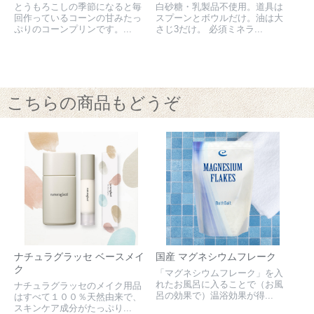
とうもろこしの季節になると毎
白砂糖・乳製品不使用。道具は
回作っているコーンの甘みたっ
スプーンとボウルだけ。油は大
ぷりのコーンプリンです。...
さじ3だけ。 必須ミネラ...
こちらの商品もどうぞ
ナチュラグラッセ ベースメイ
国産 マグネシウムフレーク
ク
「マグネシウムフレーク」を入
れたお風呂に入ることで（お風
ナチュラグラッセのメイク用品
呂の効果で）温浴効果が得...
はすべて１００％天然由来で、
スキンケア成分がたっぷり...