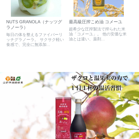
NUTS GRANOLA（ナッツグ
最高級圧搾こめ油 コメーユ
ラノーラ）
超希少な圧搾製法で搾られた米
油「コメーユ」。 他の安価な米
毎日の体を整えるファイバーリ
油とは違い、薬剤...
ッチグラノーラ。 サクサク軽い
食感で、完全に無添加...