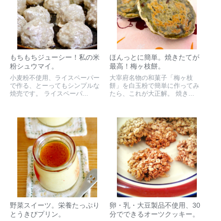
もちもちジューシー！私の米
ほんっとに簡単。焼きたてが
粉シュウマイ。
最高！梅ヶ枝餅。
小麦粉不使用、ライスペーパー
大宰府名物の和菓子「梅ヶ枝
で作る、とーってもシンプルな
餅」を白玉粉で簡単に作ってみ
焼売です。 ライスペーパ...
たら、これが大正解。 焼き...
野菜スイーツ。栄養たっぷり
卵・乳・大豆製品不使用、30
とうきびプリン。
分でできるオーツクッキー。