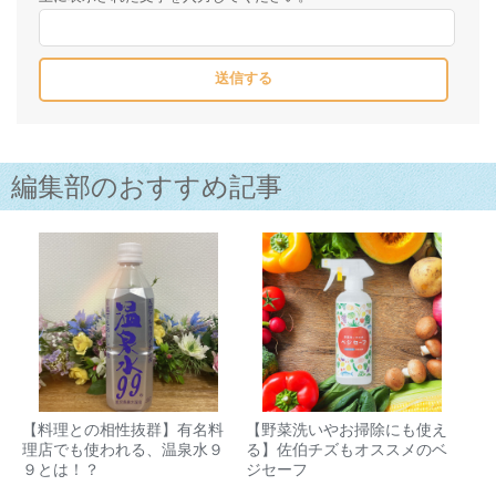
編集部のおすすめ記事
【料理との相性抜群】有名料
【野菜洗いやお掃除にも使え
理店でも使われる、温泉水９
る】佐伯チズもオススメのベ
９とは！？
ジセーフ