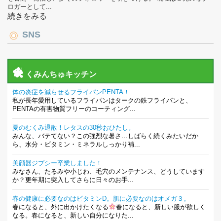
ロガーとして...
続きをみる
SNS
くみんちゅキッチン
体の炎症を減らせるフライパンPENTA！
私が長年愛用しているフライパンはタークの鉄フライパンと、
PENTAの有害物質フリーのコーティング...
夏のむくみ退散！レタスの30秒おひたし。
みんな、バテてない？この強烈な暑さ…しばらく続くみたいだか
ら、水分・ビタミン・ミネラルしっかり補...
美顔器ジプシー卒業しました！
みなさん、たるみや小じわ、毛穴のメンテナンス、どうしています
か？更年期に突入してさらに日々のお手...
春の健康に必要なのはビタミンD。肌に必要なのはオメガ３。
春になると、外に出かけたくなる
春になると、新しい服が欲しく
なる。春になると、新しい自分になりた...