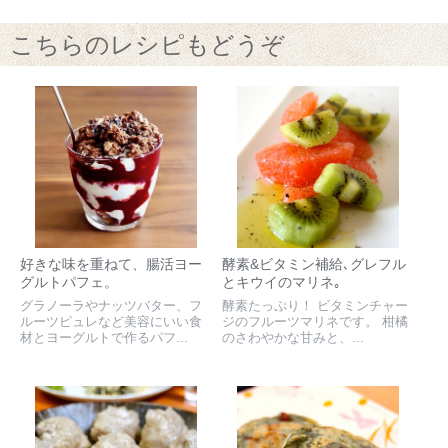
こちらのレシピもどうぞ
好きな味を重ねて、腸活ヨー
酵素&ビタミン補給､グレフル
グルトパフェ。
とキウイのマリネ｡
グラノーラやナッツバター、フ
酵素たっぷり！ ビタミンチャー
ルーツピュレなど美容にいい食
ジのフルーツマリネです。 柑橘
材とヨーグルトで作るパフ...
のさわやかな甘みと、...