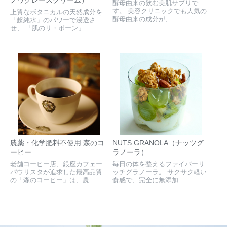
ノワグレースクリーム）
酵母由来の飲む美肌サプリで
す。 美容クリニックでも人気の
上質なボタニカルの天然成分を
酵母由来の成分が、...
「超純水」のパワーで浸透さ
せ、 「肌のリ・ボーン」...
農薬・化学肥料不使用 森のコ
NUTS GRANOLA（ナッツグ
ーヒー
ラノーラ）
老舗コーヒー店、銀座カフェー
毎日の体を整えるファイバーリ
パウリスタが追求した最高品質
ッチグラノーラ。 サクサク軽い
の「森のコーヒー」は、農...
食感で、完全に無添加...