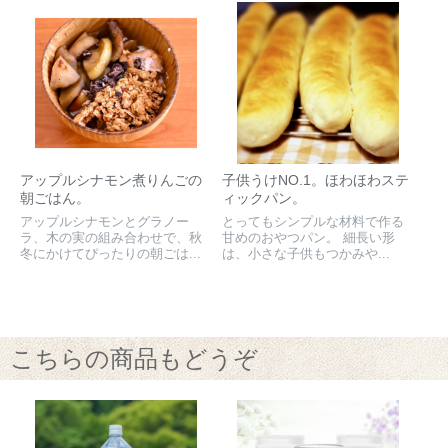
アップルシナモン煮りんごの
子供うけNO.1。ほわほわステ
朝ごはん。
ィックパン。
アップルシナモンとグラノー
とってもシンプルな材料で作る
ラ、木の実の組み合わせで、秋
甘めのおやつパン。 細長い形
冬にかけてぴったりの朝ごは...
は、小さな子供もつかみや...
こちらの商品もどうぞ