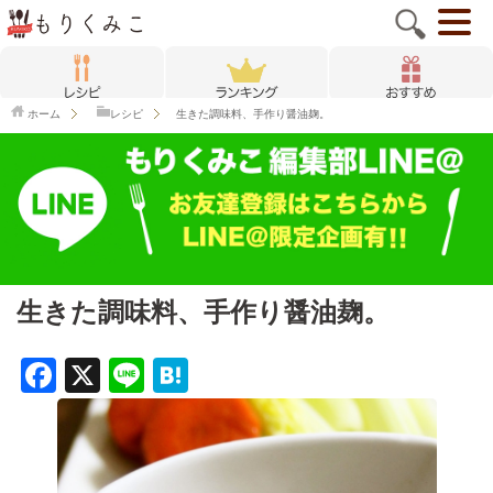
ホーム
レシピ
生きた調味料、手作り醤油麹。
生きた調味料、手作り醤油麹。
F
X
Li
H
a
n
at
c
e
e
e
n