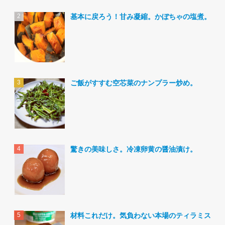
基本に戻ろう！甘み凝縮。かぼちゃの塩煮。
ご飯がすすむ空芯菜のナンプラー炒め。
驚きの美味しさ。冷凍卵黄の醤油漬け。
材料これだけ。気負わない本場のティラミス。