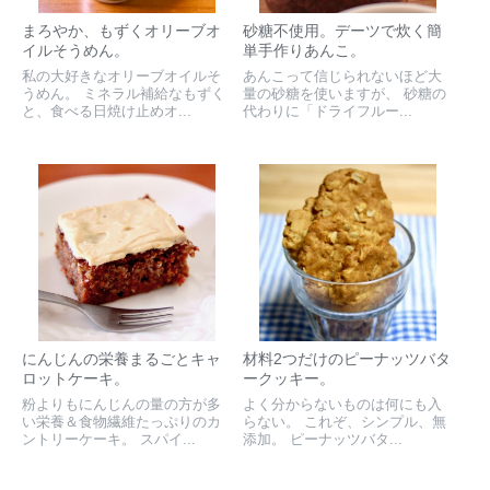
まろやか、もずくオリーブオ
砂糖不使用。デーツで炊く簡
イルそうめん。
単手作りあんこ。
私の大好きなオリーブオイルそ
あんこって信じられないほど大
うめん。 ミネラル補給なもずく
量の砂糖を使いますが、 砂糖の
と、食べる日焼け止めオ...
代わりに「ドライフルー...
にんじんの栄養まるごとキャ
材料2つだけのピーナッツバタ
ロットケーキ。
ークッキー。
粉よりもにんじんの量の方が多
よく分からないものは何にも入
い栄養＆食物繊維たっぷりのカ
らない。 これぞ、シンプル、無
ントリーケーキ。 スパイ...
添加。 ピーナッツバタ...