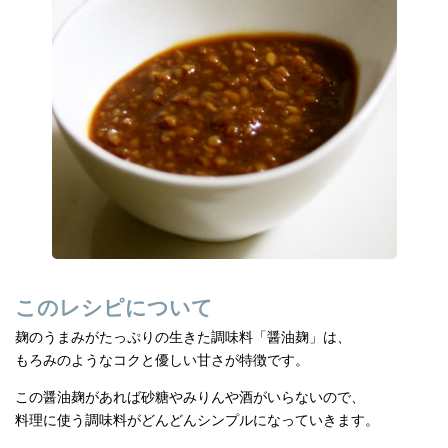
b
a
o
o
k
このレシピについて
麹のうまみがたっぷりの生きた調味料「醤油麹」は、
もろみのようなコクと優しい甘さが特徴です。
この醤油麹があれば砂糖やみりんや酒がいらないので、
料理に使う調味料がどんどんシンプルになっていきます。