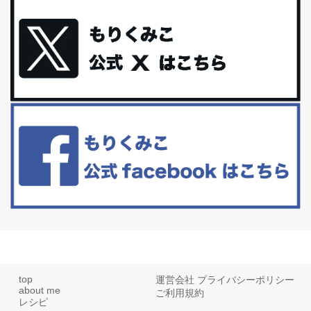
体に優しい、私のふるさと納税５選。
今回は、最近毎回定期的に購入している「楽天ふるさと納税」の返
礼品トップ５を紹介します。今までいろ...
更年期を穏やかに乗りきるために今できる５つのこと。
アラフィフからの体と心の整え方。 私も気づけばアラフィフ、これ
といった更年期症状はまだ...
白髪・美容・免疫力、現代人に足りないのは海藻！
たまに食べたくなる組み合わせ、海苔の佃煮＆チーズトーストにオ
リーブオイルorごま油をたらす。&n...
top
運営会社
プライバシーポリシー
about me
ご利用規約
レシピ