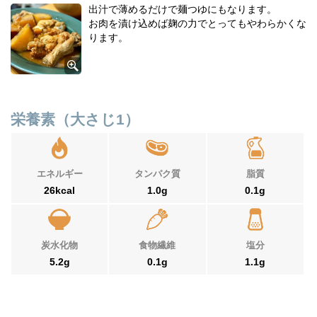
出汁で薄めるだけで麺つゆにもなります。
お肉を漬け込めば麹の力でとってもやわらかくな
ります。
栄養素（大さじ1）
エネルギー
タンパク質
脂質
26kcal
1.0g
0.1g
炭水化物
食物繊維
塩分
5.2g
0.1g
1.1g