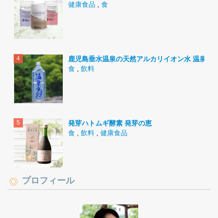
健康食品
,
食
鹿児島垂水温泉の天然アルカリイオン水 温泉水9
食
,
飲料
発芽ハトムギ酵素 発芽の恵
食
,
飲料
,
健康食品
プロフィール