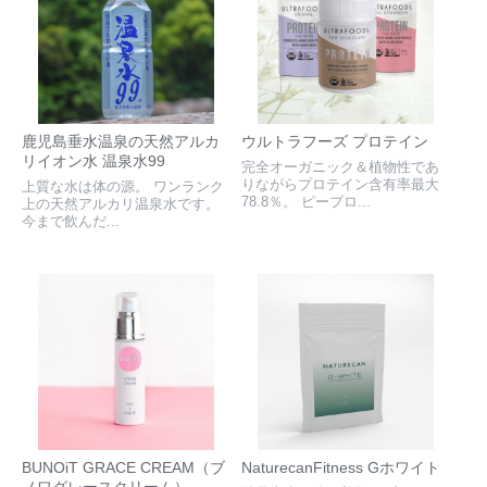
鹿児島垂水温泉の天然アルカ
ウルトラフーズ プロテイン
リイオン水 温泉水99
完全オーガニック＆植物性であ
りながらプロテイン含有率最大
上質な水は体の源。 ワンランク
78.8％。 ピープロ...
上の天然アルカリ温泉水です。
今まで飲んだ...
BUNOiT GRACE CREAM（ブ
NaturecanFitness Gホワイト