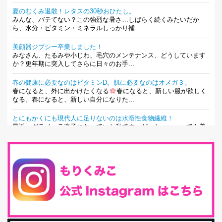
夏のむくみ退散！レタスの30秒おひたし。
みんな、バテてない？この強烈な暑さ…しばらく続くみたいだか
ら、水分・ビタミン・ミネラルしっかり補...
美顔器ジプシー卒業しました！
みなさん、たるみや小じわ、毛穴のメンテナンス、どうしています
か？更年期に突入してさらに日々のお手...
春の健康に必要なのはビタミンD。肌に必要なのはオメガ３。
春になると、外に出かけたくなる
春になると、新しい服が欲しく
なる。春になると、新しい自分になりた...
とにもかくにも現代人に足りないのは水溶性食物繊維！
最近、グラノーラ迷子になっていた私です。が、と〜〜〜っても美
味しくて栄養たっぷりのグラノーラを発...
腸活は「食事」だけだと思っていませんか？私の腸活完全版！
腸内環境を整えることは、健康維持の中でいっちばん大事！だと私
は思っています。 ヒトの免...
iHerb特大セール終了間近！みんな何買う？
最近お風呂上がりの炭酸水をシリカシリカにしているんだけど確か
に髪と爪が丈夫になった気がする。炭酸...