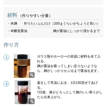
材料
（作りやすい分量）
・米麹
作りたいぶんだけ（200ｇぐらいがちょうど良い）
・本醸造醤油
麹が醤油にしっかり浸かるまで
作り方
ガラス瓶やホーローの容器に材料を全て入
れる。
麹が醤油を吸ってしまい足りないような
ら、麹がしっかりかぶるまで醤油を足す。
蓋をして常温におき、1日1回混ぜてあげ
る。
7日後、液がとろっとして麹のいい香りがし
たら出来上がり。