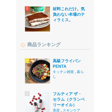
材料これだけ。気
負わない本場のテ
ィラミス。
商品ランキング
高級フライパン
PENTA
キッチン雑貨
,
暮ら
し
フルティア ザ・
セラム（クランベ
リーオイル）
美容
,
スキンケア