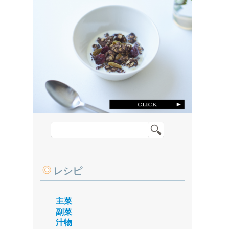
レシピ
主菜
副菜
汁物