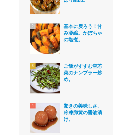
基本に戻ろう！甘
み凝縮。かぼちゃ
の塩煮。
ご飯がすすむ空芯
菜のナンプラー炒
め。
驚きの美味しさ。
冷凍卵黄の醤油漬
け。