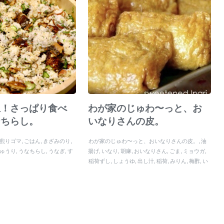
止！さっぱり食べ
わが家のじゅわ〜っと、お
なちらし。
いなりさんの皮。
煎りゴマ
ごはん
きざみのり
わが家のじゅわ〜っと、おいなりさんの皮。
油
ゅうり
うなちらし
うなぎ
す
揚げ
いなり
胡麻
おいなりさん
ごま
ミョウガ
稲荷ずし
しょうゆ
出し汁
稲荷
みりん
梅酢
い
なり寿司
酢
ひなまつり
寿司
お酢
ピクニック
酢飯
きび砂糖
運動会
酢めし
塩
体育祭
米
おい
なりさんの皮。
ゴマ