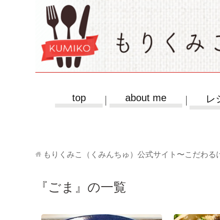
top
about me
レ
もりくみこ（くみんちゅ）公式サイト〜こだわる
『ごま』の一覧