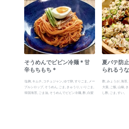
そうめんでビビン冷麺＊甘
夏バテ防
辛もちもち＊
られるう
塩麹
キムチ
コチュジャン
ゆで卵
すりごま
メー
酢
みょうが
海苔
プルシロップ
そうめん
ごま
きゅうり
いりごま
大葉
ご飯
山椒
き
韓国海苔
ごま油
そうめんでビビン冷麺
酢
白髪
し酢
ごま
すい
ネギ
醤油