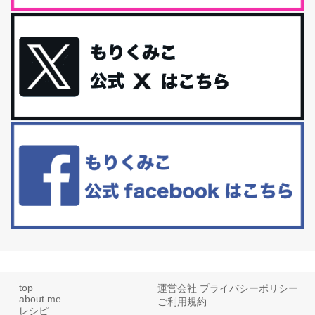
体に優しい、私のふるさと納税５選。
今回は、最近毎回定期的に購入している「楽天ふるさと納税」の返
礼品トップ５を紹介します。今までいろ...
更年期を穏やかに乗りきるために今できる５つのこと。
アラフィフからの体と心の整え方。 私も気づけばアラフィフ、これ
といった更年期症状はまだ...
白髪・美容・免疫力、現代人に足りないのは海藻！
たまに食べたくなる組み合わせ、海苔の佃煮＆チーズトーストにオ
リーブオイルorごま油をたらす。&n...
top
運営会社
プライバシーポリシー
about me
ご利用規約
レシピ