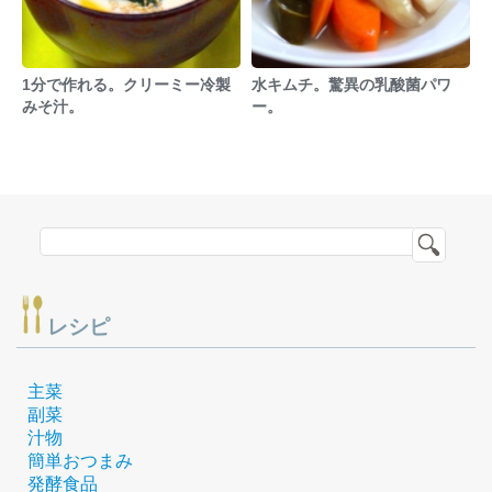
1分で作れる。クリーミー冷製
水キムチ。驚異の乳酸菌パワ
みそ汁。
ー。
レシピ
主菜
副菜
汁物
簡単おつまみ
発酵食品