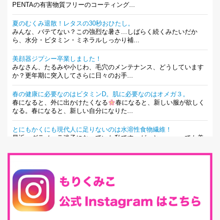
PENTAの有害物質フリーのコーティング...
夏のむくみ退散！レタスの30秒おひたし。
みんな、バテてない？この強烈な暑さ…しばらく続くみたいだか
ら、水分・ビタミン・ミネラルしっかり補...
美顔器ジプシー卒業しました！
みなさん、たるみや小じわ、毛穴のメンテナンス、どうしています
か？更年期に突入してさらに日々のお手...
春の健康に必要なのはビタミンD。肌に必要なのはオメガ３。
春になると、外に出かけたくなる
春になると、新しい服が欲しく
なる。春になると、新しい自分になりた...
とにもかくにも現代人に足りないのは水溶性食物繊維！
最近、グラノーラ迷子になっていた私です。が、と〜〜〜っても美
味しくて栄養たっぷりのグラノーラを発...
腸活は「食事」だけだと思っていませんか？私の腸活完全版！
腸内環境を整えることは、健康維持の中でいっちばん大事！だと私
は思っています。 ヒトの免...
iHerb特大セール終了間近！みんな何買う？
最近お風呂上がりの炭酸水をシリカシリカにしているんだけど確か
に髪と爪が丈夫になった気がする。炭酸...