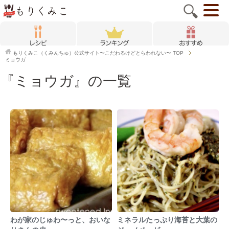
もりくみこ（くみんちゅ）公式サイト〜こだわるけどとらわれない〜
TOP
ミョウガ
『ミョウガ』の一覧
わが家のじゅわ〜っと、おいな
ミネラルたっぷり海苔と大葉の