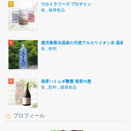
ウルトラフーズ プロテイン
食
,
健康食品
鹿児島垂水温泉の天然アルカリイオン水 温泉水9
食
,
飲料
発芽ハトムギ酵素 発芽の恵
食
,
飲料
,
健康食品
プロフィール