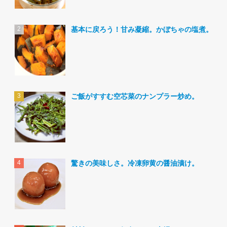
基本に戻ろう！甘み凝縮。かぼちゃの塩煮。
ご飯がすすむ空芯菜のナンプラー炒め。
驚きの美味しさ。冷凍卵黄の醤油漬け。