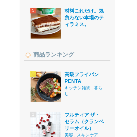
材料これだけ。気
負わない本場のテ
ィラミス。
商品ランキング
高級フライパン
PENTA
キッチン雑貨
,
暮ら
し
フルティア ザ・
セラム（クランベ
リーオイル）
美容
,
スキンケア