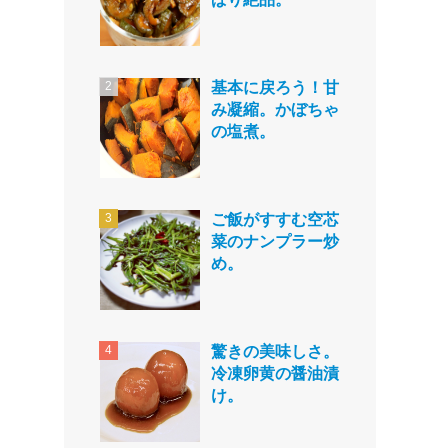
基本に戻ろう！甘
み凝縮。かぼちゃ
の塩煮。
ご飯がすすむ空芯
菜のナンプラー炒
め。
驚きの美味しさ。
冷凍卵黄の醤油漬
け。