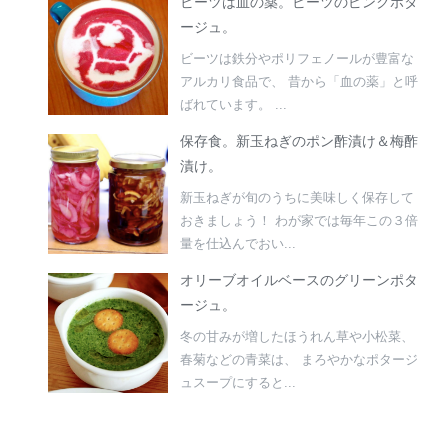
ビーツは血の薬。ビーツのピンクポタ
ージュ。
ビーツは鉄分やポリフェノールが豊富な
アルカリ食品で、 昔から「血の薬」と呼
ばれています。 ...
保存食。新玉ねぎのポン酢漬け＆梅酢
漬け。
新玉ねぎが旬のうちに美味しく保存して
おきましょう！ わが家では毎年この３倍
量を仕込んでおい...
オリーブオイルベースのグリーンポタ
ージュ。
冬の甘みが増したほうれん草や小松菜、
春菊などの青菜は、 まろやかなポタージ
ュスープにすると...