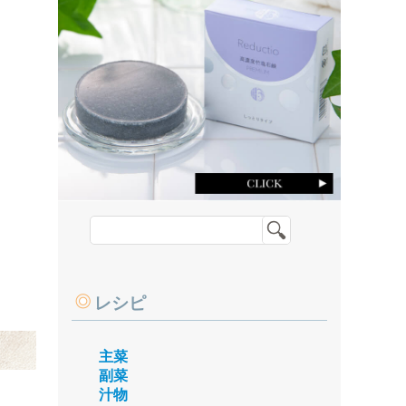
レシピ
主菜
副菜
汁物