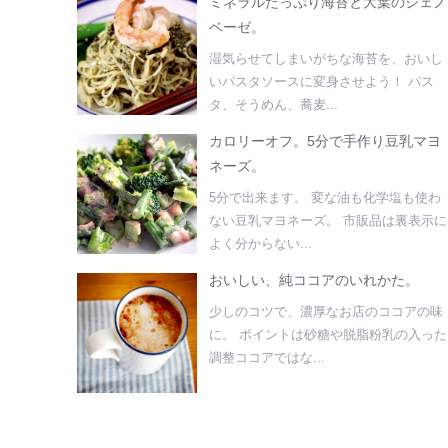
ミネラルたっぷり海苔と大葉のジェノ
ベーゼ。
湿気らせてしまいがちな海苔を、おいし
いパスタソースに変身させよう！ パス
タ、そうめん、蕎麦...
カロリーオフ。5分で手作り豆乳マヨ
ネーズ。
5分で出来ます。 変な油も化学塩も使わ
ない豆乳マヨネーズ。 市販品は裏表示に
よく分からない...
おいしい、純ココアのいれかた。
少しのコツで、濃厚なお店のココアの味
に。 ポイントは砂糖や脱脂粉乳の入った
調整ココアではな...