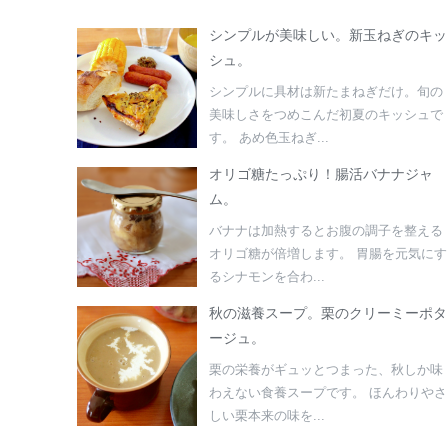
シンプルが美味しい。新玉ねぎのキッ
シュ。
シンプルに具材は新たまねぎだけ。旬の
美味しさをつめこんだ初夏のキッシュで
す。 あめ色玉ねぎ...
オリゴ糖たっぷり！腸活バナナジャ
ム。
バナナは加熱するとお腹の調子を整える
オリゴ糖が倍増します。 胃腸を元気にす
るシナモンを合わ...
秋の滋養スープ。栗のクリーミーポタ
ージュ。
栗の栄養がギュッとつまった、秋しか味
わえない食養スープです。 ほんわりやさ
しい栗本来の味を...