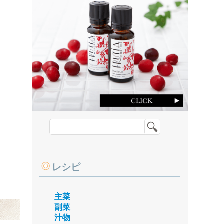
レシピ
主菜
副菜
汁物