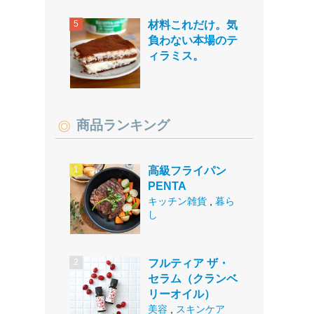
材料これだけ。気
負わない本場のテ
ィラミス。
商品ランキング
高級フライパン
PENTA
キッチン雑貨
,
暮ら
し
フルティア ザ・
セラム（クランベ
リーオイル）
美容
,
スキンケア