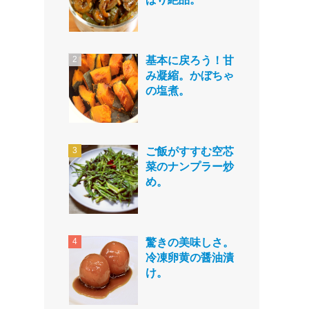
基本に戻ろう！甘
み凝縮。かぼちゃ
の塩煮。
ご飯がすすむ空芯
菜のナンプラー炒
め。
驚きの美味しさ。
冷凍卵黄の醤油漬
け。