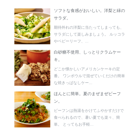
ソフトな食感がおいしい。洋梨と緑の
サラダ。
期待外れの洋梨に当たってしまっても、
サラダにして楽しみましょう。 ルッコラ
やベビーリーフ、...
白砂糖不使用、しっとりクラムケー
キ。
どこか懐かしいアメリカンケーキの定
番。 ワンボウルで混ぜていくだけの簡単
な焼きっぱなしケー...
ほんとに簡単。夏のまぜまぜビーフ
ン。
ビーフンは熱湯をかけてふやかすだけで
食べられるので、暑い夏でも楽々、簡
単。 とってもお手軽...