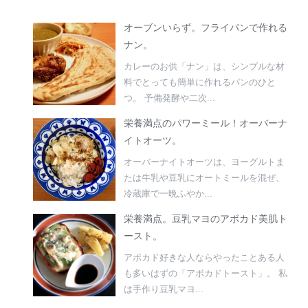
オーブンいらず。フライパンで作れる
ナン。
カレーのお供「ナン」は、シンプルな材
料でとっても簡単に作れるパンのひと
つ。 予備発酵や二次...
栄養満点のパワーミール！オーバーナ
イトオーツ。
オーバーナイトオーツは、ヨーグルトま
たは牛乳や豆乳にオートミールを混ぜ、
冷蔵庫で一晩ふやか...
栄養満点。豆乳マヨのアボカド美肌ト
ースト。
アボカド好きな人ならやったことある人
も多いはずの「アボカドトースト」。 私
は手作り豆乳マヨ...