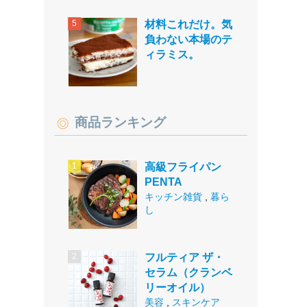
材料これだけ。気
負わない本場のテ
ィラミス。
商品ランキング
高級フライパン
PENTA
キッチン雑貨
,
暮ら
し
フルティア ザ・
セラム（クランベ
リーオイル）
美容
,
スキンケア