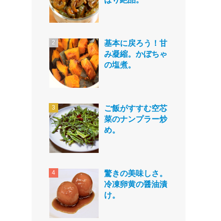
基本に戻ろう！甘
み凝縮。かぼちゃ
の塩煮。
ご飯がすすむ空芯
菜のナンプラー炒
め。
驚きの美味しさ。
冷凍卵黄の醤油漬
け。