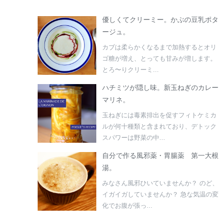
優しくてクリーミー。かぶの豆乳ポタ
ージュ。
カブは柔らかくなるまで加熱するとオリ
ゴ糖が増え、とっても甘みが増します。
とろ〜りクリーミ...
ハチミツが隠し味。新玉ねぎのカレー
マリネ。
玉ねぎには毒素排出を促すフィトケミカ
ルが何十種類と含まれており、デトック
スパワーは野菜の中...
自分で作る風邪薬・胃腸薬 第一大根
湯。
みなさん風邪ひいていませんか？ のど、
イガイガしていませんか？ 急な気温の変
化でお腹が張っ...