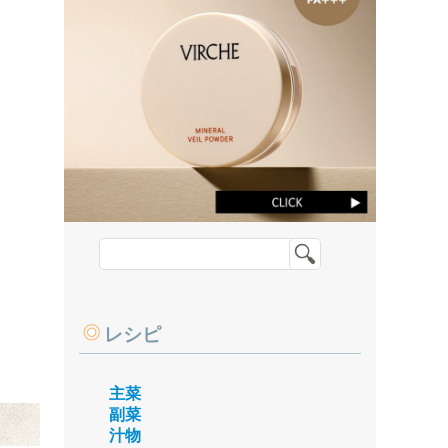
レシピ
主菜
副菜
汁物