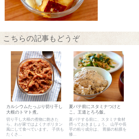
こちらの記事もどうぞ
カルシウムたっぷり切り干し
夏バテ前にスタミナつけと
大根のトマト煮。
こ。王道とろろ飯。
切り干し大根の煮物に飽きた
夏バテする前に、スタミナ食材
ら、わが家ではよくナポリタン
摂っておきましょう。 山芋や長
風にして食べています。 子供も
芋の粘り成分は、 胃腸の粘膜を
たくさ...
修...