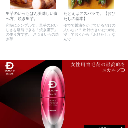
里芋のいっちばん美味しい食
たとえばアスパラで。【おひ
べ方、焼き里芋。
たしの基本】
究極にシンプルで、里芋のおい
ゆでて醤油をかけているだけの
しさを堪能できる「焼き里芋」
人いない？ 出汁のきいたつゆに
の作り方です。 さつまいもの焼
浸しておくから「おひたし」な
き芋...
んで...