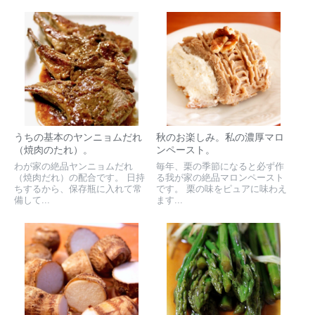
うちの基本のヤンニョムだれ
秋のお楽しみ。私の濃厚マロ
（焼肉のたれ）。
ンペースト。
わが家の絶品ヤンニョムだれ
毎年、栗の季節になると必ず作
（焼肉だれ）の配合です。 日持
る我が家の絶品マロンペースト
ちするから、保存瓶に入れて常
です。 栗の味をピュアに味わえ
備して...
ます...