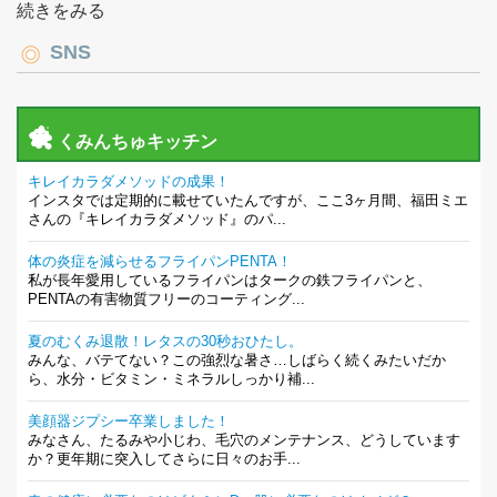
続きをみる
SNS
くみんちゅキッチン
キレイカラダメソッドの成果！
インスタでは定期的に載せていたんですが、ここ3ヶ月間、福田ミエ
さんの『キレイカラダメソッド』のパ...
体の炎症を減らせるフライパンPENTA！
私が長年愛用しているフライパンはタークの鉄フライパンと、
PENTAの有害物質フリーのコーティング...
夏のむくみ退散！レタスの30秒おひたし。
みんな、バテてない？この強烈な暑さ…しばらく続くみたいだか
ら、水分・ビタミン・ミネラルしっかり補...
美顔器ジプシー卒業しました！
みなさん、たるみや小じわ、毛穴のメンテナンス、どうしています
か？更年期に突入してさらに日々のお手...