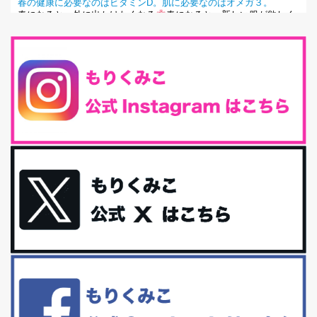
春の健康に必要なのはビタミンD。肌に必要なのはオメガ３。
春になると、外に出かけたくなる
春になると、新しい服が欲しく
なる。春になると、新しい自分になりた...
とにもかくにも現代人に足りないのは水溶性食物繊維！
最近、グラノーラ迷子になっていた私です。が、と〜〜〜っても美
味しくて栄養たっぷりのグラノーラを発...
腸活は「食事」だけだと思っていませんか？私の腸活完全版！
腸内環境を整えることは、健康維持の中でいっちばん大事！だと私
は思っています。 ヒトの免...
iHerb特大セール終了間近！みんな何買う？
最近お風呂上がりの炭酸水をシリカシリカにしているんだけど確か
に髪と爪が丈夫になった気がする。炭酸...
体に優しい、私のふるさと納税５選。
今回は、最近毎回定期的に購入している「楽天ふるさと納税」の返
礼品トップ５を紹介します。今までいろ...
更年期を穏やかに乗りきるために今できる５つのこと。
アラフィフからの体と心の整え方。 私も気づけばアラフィフ、これ
といった更年期症状はまだ...