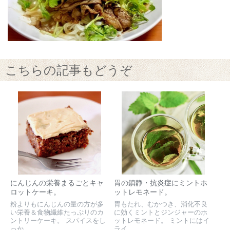
こちらの記事もどうぞ
にんじんの栄養まるごとキャ
胃の鎮静・抗炎症にミントホ
ロットケーキ。
ットレモネード。
粉よりもにんじんの量の方が多
胃もたれ、むかつき、消化不良
い栄養＆食物繊維たっぷりのカ
に効くミントとジンジャーのホ
ントリーケーキ。 スパイスをし
ットレモネード。 ミントにはイ
っか...
ライ...