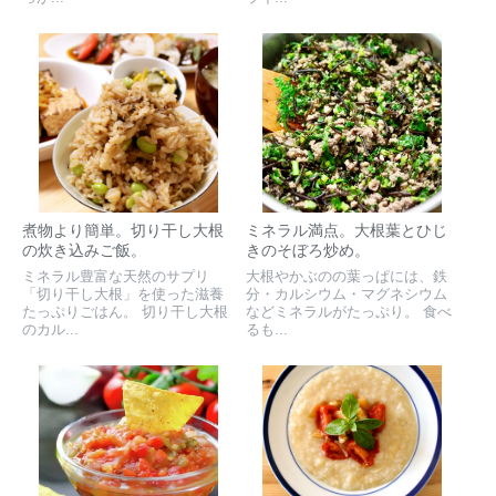
煮物より簡単。切り干し大根
ミネラル満点。大根葉とひじ
の炊き込みご飯。
きのそぼろ炒め。
ミネラル豊富な天然のサプリ
大根やかぶのの葉っぱには、鉄
「切り干し大根」を使った滋養
分・カルシウム・マグネシウム
たっぷりごはん。 切り干し大根
などミネラルがたっぷり。 食べ
のカル...
るも...