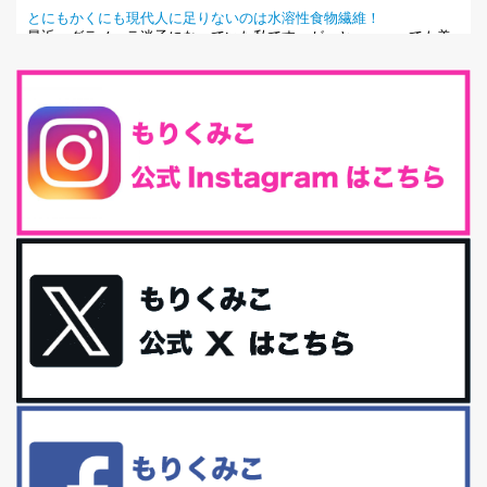
とにもかくにも現代人に足りないのは水溶性食物繊維！
最近、グラノーラ迷子になっていた私です。が、と〜〜〜っても美
味しくて栄養たっぷりのグラノーラを発...
腸活は「食事」だけだと思っていませんか？私の腸活完全版！
腸内環境を整えることは、健康維持の中でいっちばん大事！だと私
は思っています。 ヒトの免...
iHerb特大セール終了間近！みんな何買う？
最近お風呂上がりの炭酸水をシリカシリカにしているんだけど確か
に髪と爪が丈夫になった気がする。炭酸...
体に優しい、私のふるさと納税５選。
今回は、最近毎回定期的に購入している「楽天ふるさと納税」の返
礼品トップ５を紹介します。今までいろ...
更年期を穏やかに乗りきるために今できる５つのこと。
アラフィフからの体と心の整え方。 私も気づけばアラフィフ、これ
といった更年期症状はまだ...
白髪・美容・免疫力、現代人に足りないのは海藻！
たまに食べたくなる組み合わせ、海苔の佃煮＆チーズトーストにオ
リーブオイルorごま油をたらす。&n...