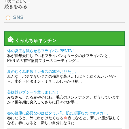
ロガーとして...
続きをみる
SNS
くみんちゅキッチン
体の炎症を減らせるフライパンPENTA！
私が長年愛用しているフライパンはタークの鉄フライパンと、
PENTAの有害物質フリーのコーティング...
夏のむくみ退散！レタスの30秒おひたし。
みんな、バテてない？この強烈な暑さ…しばらく続くみたいだか
ら、水分・ビタミン・ミネラルしっかり補...
美顔器ジプシー卒業しました！
みなさん、たるみや小じわ、毛穴のメンテナンス、どうしています
か？更年期に突入してさらに日々のお手...
春の健康に必要なのはビタミンD。肌に必要なのはオメガ３。
春になると、外に出かけたくなる
春になると、新しい服が欲しく
なる。春になると、新しい自分になりた...