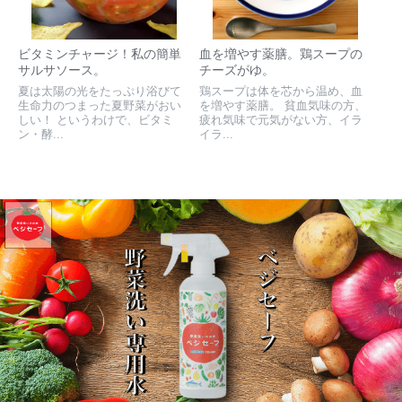
ビタミンチャージ！私の簡単
血を増やす薬膳。鶏スープの
サルサソース。
チーズがゆ。
夏は太陽の光をたっぷり浴びて
鶏スープは体を芯から温め、血
生命力のつまった夏野菜がおい
を増やす薬膳。 貧血気味の方、
しい！ というわけで、ビタミ
疲れ気味で元気がない方、イラ
ン・酵...
イラ...