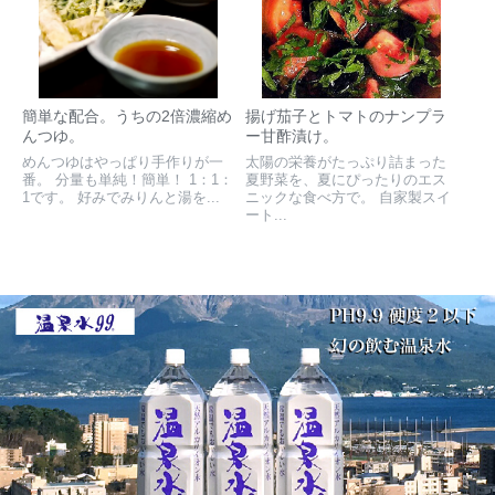
簡単な配合。うちの2倍濃縮め
揚げ茄子とトマトのナンプラ
んつゆ。
ー甘酢漬け。
めんつゆはやっぱり手作りが一
太陽の栄養がたっぷり詰まった
番。 分量も単純！簡単！ 1：1：
夏野菜を、夏にぴったりのエス
1です。 好みでみりんと湯を...
ニックな食べ方で。 自家製スイ
ート...