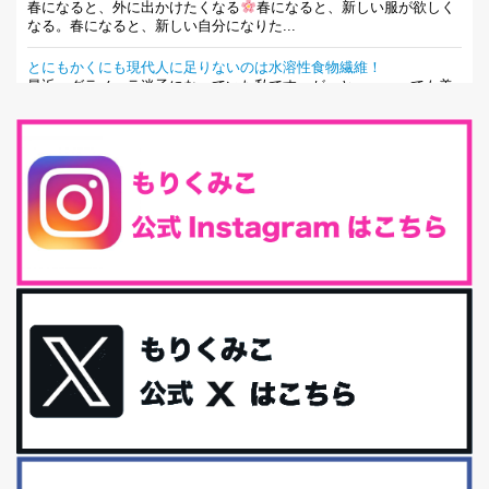
春になると、外に出かけたくなる
春になると、新しい服が欲しく
なる。春になると、新しい自分になりた...
とにもかくにも現代人に足りないのは水溶性食物繊維！
最近、グラノーラ迷子になっていた私です。が、と〜〜〜っても美
味しくて栄養たっぷりのグラノーラを発...
腸活は「食事」だけだと思っていませんか？私の腸活完全版！
腸内環境を整えることは、健康維持の中でいっちばん大事！だと私
は思っています。 ヒトの免...
iHerb特大セール終了間近！みんな何買う？
最近お風呂上がりの炭酸水をシリカシリカにしているんだけど確か
に髪と爪が丈夫になった気がする。炭酸...
体に優しい、私のふるさと納税５選。
今回は、最近毎回定期的に購入している「楽天ふるさと納税」の返
礼品トップ５を紹介します。今までいろ...
更年期を穏やかに乗りきるために今できる５つのこと。
アラフィフからの体と心の整え方。 私も気づけばアラフィフ、これ
といった更年期症状はまだ...
白髪・美容・免疫力、現代人に足りないのは海藻！
たまに食べたくなる組み合わせ、海苔の佃煮＆チーズトーストにオ