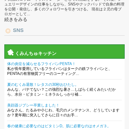
ュエリーデザインの仕事をしながら、SNSやクックパッドで自身の料理
を公開・発信し、多くのフォロワーを引きつける。 現在は２児の母ブ
ロガーとして...
続きをみる
SNS
くみんちゅキッチン
体の炎症を減らせるフライパンPENTA！
私が長年愛用しているフライパンはタークの鉄フライパンと、
PENTAの有害物質フリーのコーティング...
夏のむくみ退散！レタスの30秒おひたし。
みんな、バテてない？この強烈な暑さ…しばらく続くみたいだか
ら、水分・ビタミン・ミネラルしっかり補...
美顔器ジプシー卒業しました！
みなさん、たるみや小じわ、毛穴のメンテナンス、どうしています
か？更年期に突入してさらに日々のお手...
春の健康に必要なのはビタミンD。肌に必要なのはオメガ３。