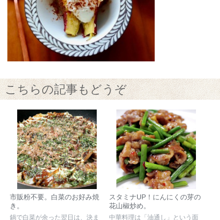
こちらの記事もどうぞ
市販粉不要。白菜のお好み焼
スタミナUP！にんにくの芽の
き。
花山椒炒め。
鍋で白菜が余った翌日は、決ま
中華料理は「油通し」という面