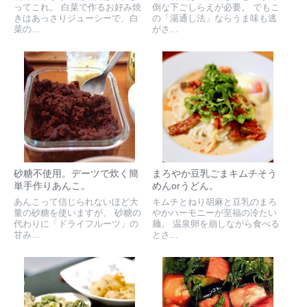
ってこれ。 白菜で作るお好み焼
倒な下ごしらえが必要。 でもこ
きはあっさりジューシーで、白
の「湯通し法」ならうま味も逃
菜の...
がさ...
砂糖不使用。デーツで炊く簡
まろやか豆乳ごまキムチそう
単手作りあんこ。
めんorうどん。
あんこって信じられないほど大
キムチとねり胡麻と豆乳のまろ
量の砂糖を使いますが、 砂糖の
やかハーモニーが至福の冷たい
代わりに「ドライフルーツ」の
麺。 温泉卵を崩しながら食べる
甘み...
とさ...