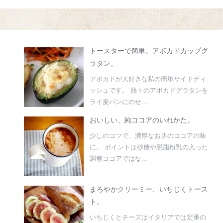
トースターで簡単。アボカドカップグ
ラタン。
アボカドが大好きな私の簡単サイドディ
ッシュです。 熱々のアボカドグラタンを
ライ麦パンにのせ...
おいしい、純ココアのいれかた。
少しのコツで、濃厚なお店のココアの味
に。 ポイントは砂糖や脱脂粉乳の入った
調整ココアではな...
まろやかクリーミー、いちじくトース
ト。
いちじくとチーズはイタリアでは定番の