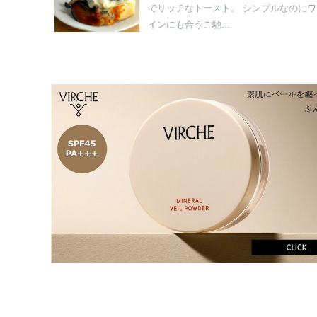
でリッチなトースト。 シンプルなのにワ
インにも合うご馳...