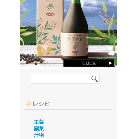
レシピ
主菜
副菜
汁物