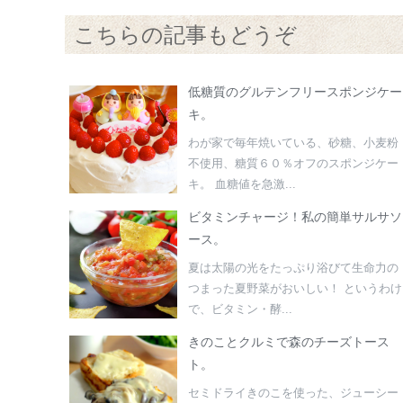
こちらの記事もどうぞ
低糖質のグルテンフリースポンジケー
キ。
わが家で毎年焼いている、砂糖、小麦粉
不使用、糖質６０％オフのスポンジケー
キ。 血糖値を急激...
ビタミンチャージ！私の簡単サルサソ
ース。
夏は太陽の光をたっぷり浴びて生命力の
つまった夏野菜がおいしい！ というわけ
で、ビタミン・酵...
きのことクルミで森のチーズトース
ト。
セミドライきのこを使った、ジューシー