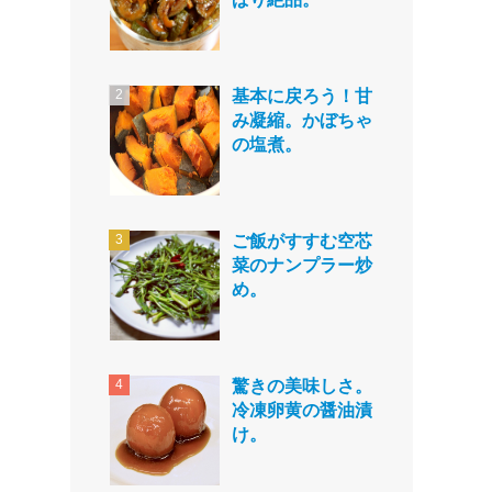
基本に戻ろう！甘
み凝縮。かぼちゃ
の塩煮。
ご飯がすすむ空芯
菜のナンプラー炒
め。
驚きの美味しさ。
冷凍卵黄の醤油漬
け。