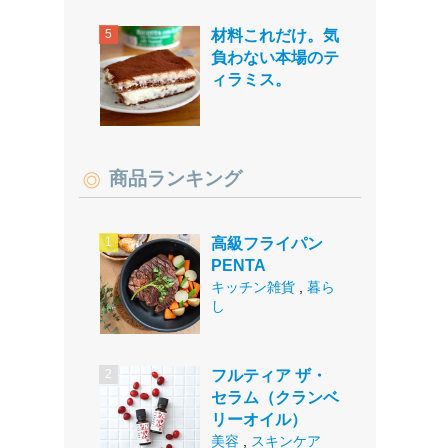
材料これだけ。気
負わない本場のテ
ィラミス。
商品ランキング
高級フライパン
PENTA
キッチン雑貨
,
暮ら
し
フルティア ザ・
セラム（クランベ
リーオイル）
美容
,
スキンケア