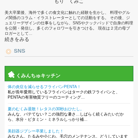
もり くみこ
美大卒業後、海外で多くの食文化に触れた経験を生かし、 料理やグル
メ関係のコラム・イラストレーターとしての活動をする。 その後、ジ
ュエリーデザインの仕事をしながら、SNSやクックパッドで自身の料理
を公開・発信し、多くのフォロワーを引きつける。 現在は２児の母ブ
ロガーとして...
続きをみる
SNS
くみんちゅキッチン
体の炎症を減らせるフライパンPENTA！
私が長年愛用しているフライパンはタークの鉄フライパンと、
PENTAの有害物質フリーのコーティング...
夏のむくみ退散！レタスの30秒おひたし。
みんな、バテてない？この強烈な暑さ…しばらく続くみたいだか
ら、水分・ビタミン・ミネラルしっかり補...
美顔器ジプシー卒業しました！
みなさん、たるみや小じわ、毛穴のメンテナンス、どうしています