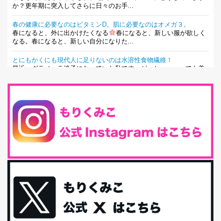
か？更年期に突入してさらに日々のお手...
春の健康に必要なのはビタミンD。肌に必要なのはオメガ３。
春になると、外に出かけたくなる
春になると、新しい服が欲しく
なる。春になると、新しい自分になりた...
とにもかくにも現代人に足りないのは水溶性食物繊維！
最近、グラノーラ迷子になっていた私です。が、と〜〜〜っても美
味しくて栄養たっぷりのグラノーラを発...
腸活は「食事」だけだと思っていませんか？私の腸活完全版！
腸内環境を整えることは、健康維持の中でいっちばん大事！だと私
は思っています。 ヒトの免...
iHerb特大セール終了間近！みんな何買う？
最近お風呂上がりの炭酸水をシリカシリカにしているんだけど確か
に髪と爪が丈夫になった気がする。炭酸...
体に優しい、私のふるさと納税５選。
今回は、最近毎回定期的に購入している「楽天ふるさと納税」の返
礼品トップ５を紹介します。今までいろ...
更年期を穏やかに乗りきるために今できる５つのこと。
アラフィフからの体と心の整え方。 私も気づけばアラフィフ、これ
といった更年期症状はまだ...