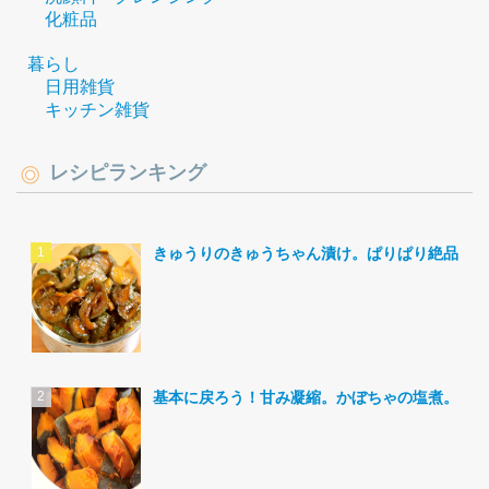
化粧品
暮らし
日用雑貨
キッチン雑貨
レシピランキング
きゅうりのきゅうちゃん漬け。ぱりぱり絶品。
基本に戻ろう！甘み凝縮。かぼちゃの塩煮。