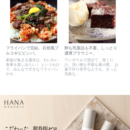
フライパンで完結。石焼風プ
卵も乳製品も不要。しっとり
ルコギビビンバ。
濃厚ブラウニー。
家族が集まる週末は、わいわい
ワンボウルで混ぜて、焼くだ
食事を楽しみたい！ というわけ
け。洗い物も手順も最小限。 お
で、みんなで大きなフライパン
菓子作り苦手な人でも、きっと
やホ...
失敗な...