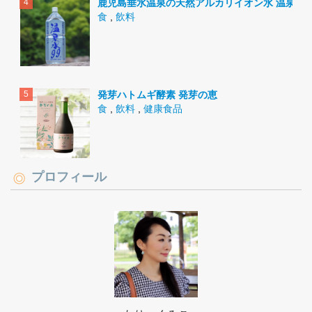
鹿児島垂水温泉の天然アルカリイオン水 温泉水9
食
,
飲料
発芽ハトムギ酵素 発芽の恵
食
,
飲料
,
健康食品
プロフィール