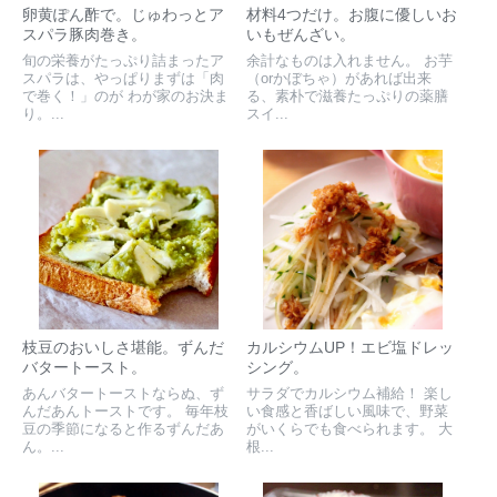
卵黄ぽん酢で。じゅわっとア
材料4つだけ。お腹に優しいお
スパラ豚肉巻き。
いもぜんざい。
旬の栄養がたっぷり詰まったア
余計なものは入れません。 お芋
スパラは、やっぱりまずは「肉
（orかぼちゃ）があれば出来
で巻く！」のが わが家のお決ま
る、素朴で滋養たっぷりの薬膳
り。...
スイ...
枝豆のおいしさ堪能。ずんだ
カルシウムUP！エビ塩ドレッ
バタートースト。
シング。
あんバタートーストならぬ、ず
サラダでカルシウム補給！ 楽し
んだあんトーストです。 毎年枝
い食感と香ばしい風味で、野菜
豆の季節になると作るずんだあ
がいくらでも食べられます。 大
ん。...
根...